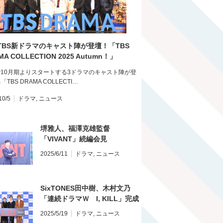
TBS新ドラマのキャスト陣が登壇！「TBS
MA COLLECTION 2025 Autumn！」
で10月期よりスタートする3ドラマのキャスト陣が登
TBS DRAMA COLLECTI…
10/5
ドラマ
,
ニュース
堺雅人、福澤克雄監督
「VIVANT」続編会見
2025/6/11
ドラマ
,
ニュース
SixTONES田中樹、木村文乃
「連続ドラマＷ I, KILL」完成
報告会
2025/5/19
ドラマ
,
ニュース