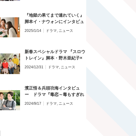
『地獄の果てまで連れていく』
脚本イ・ナウォンにインタビュ
ー
2025/1/14
ドラマ
,
ニュース
新春スペシャルドラマ 『スロウ
トレイン』脚本・野木亜紀子×
演出・土井裕泰インタビュー
2024/12/31
ドラマ
,
ニュース
濱正悟＆兵頭功海インタビュ
ー ドラマ『毒恋～毒もすぎれ
ば恋となる～』
2024/9/17
ドラマ
,
ニュース