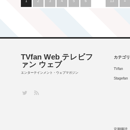
1
2
3
4
5
6
…
13
»
TVfan Web テレビフ
カテゴリ
ァン ウェブ
TVfan
エンターテインメント・ウェブマガジン
Stagefan
RSS
Twitter
定期購読