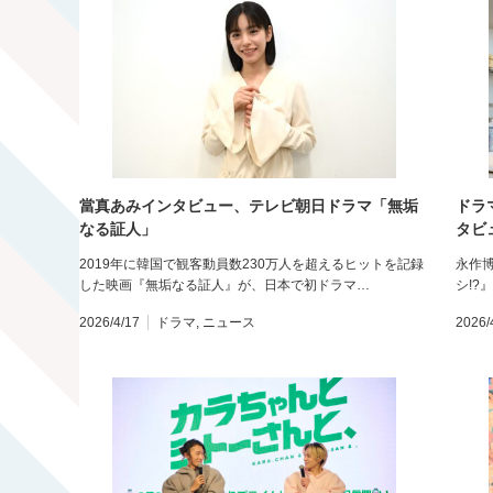
當真あみインタビュー、テレビ朝日ドラマ「無垢
ドラ
なる証人」
タビ
2019年に韓国で観客動員数230万人を超えるヒットを記録
永作
した映画『無垢なる証人』が、日本で初ドラマ…
シ!?
2026/4/17
ドラマ
,
ニュース
2026/