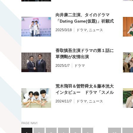
向井康二主演、タイのドラマ
「Dating Game(仮題)」祈願式
＆記者会見
2025/3/18
ドラマ
,
ニュース
香取慎吾主演ドラマの第１話に
草彅剛が友情出演
2025/1/7
ドラマ
荒木飛羽＆曽野舜太＆藤本洸大
インタビュー ドラマ「スメル
ズ ライク グリーン スピリッ
2024/11/7
ドラマ
,
ニュース
ト」
PAGE NAVI