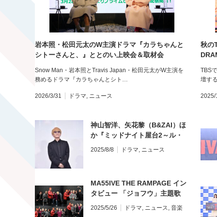
岩本照・松田元太のW主演ドラマ『カラちゃんと
秋の
シトーさんと、』ととのい上映会＆取材会
DRA
Snow Man・岩本照とTravis Japan・松田元太がW主演を
TBS
務めるドラマ『カラちゃんとシト…
壇する「
2026/3/31
ドラマ
,
ニュース
2025/
神山智洋、矢花黎（B&ZAI）ほ
か『ミッドナイト屋台2～ル・
モンドゥ～』配信記念スペシャ
2025/8/8
ドラマ
,
ニュース
ルトークイベント
MA55IVE THE RAMPAGE イン
タビュー 「ジョフウ」主題歌
2025/5/26
ドラマ
,
ニュース
,
音楽