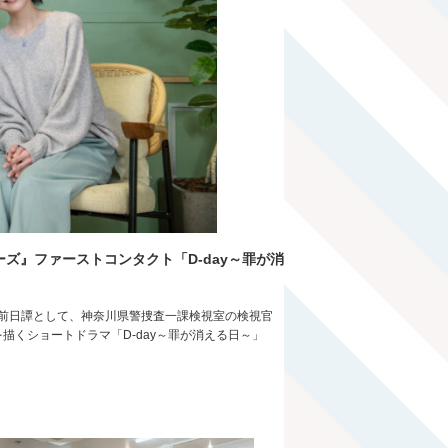
ズ』ファーストコンタクト「D-day～罪が消
4）の前日譚として、神奈川県警捜査一課検視室の検視官
描くショートドラマ「D-day～罪が消える日～」