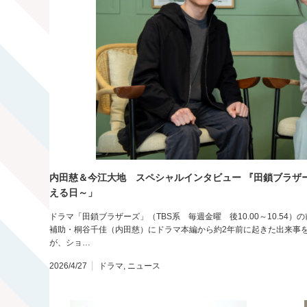
内田慈＆今江大地 スペシャルインタビュー 『田鎖ブラザー
える日～」
ドラマ「田鎖ブラザーズ」（TBS系 毎週金曜 後10.00～10.5
補助・桐谷千佳（内田慈）にドラマ本編から約2年前に起きた出来事を
が、ショ…
2026/4/27
ドラマ
,
ニュース