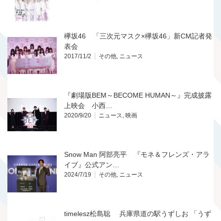
欅坂46 「三次元マスク×欅坂46」新CM記者発
表会
2017/11/2
その他
,
ニュース
『劇場版BEM～BECOME HUMAN～』完成披露
上映会 小西…
2020/9/20
ニュース
,
映画
Snow Man 阿部亮平 『モネ＆フレンズ・アラ
イブ』公式アン…
2024/7/19
その他
,
ニュース
timelesz松島聡 兵庫県道の駅うずしお 「うず