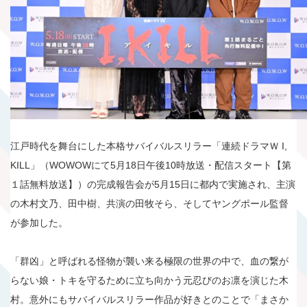
江戸時代を舞台にした本格サバイバルスリラー「連続ドラマＷ I,
KILL」（WOWOWにて5月18日午後10時放送・配信スタート【第
１話無料放送】）の完成報告会が5月15日に都内で実施され、主演
の木村文乃、田中樹、共演の田牧そら、そしてヤングポール監督
が参加した。
「群凶」と呼ばれる怪物が襲い来る極限の世界の中で、血の繋が
らない娘・トキを守るために立ち向かう元忍びのお凛を演じた木
村。意外にもサバイバルスリラー作品が好きとのことで「まさか