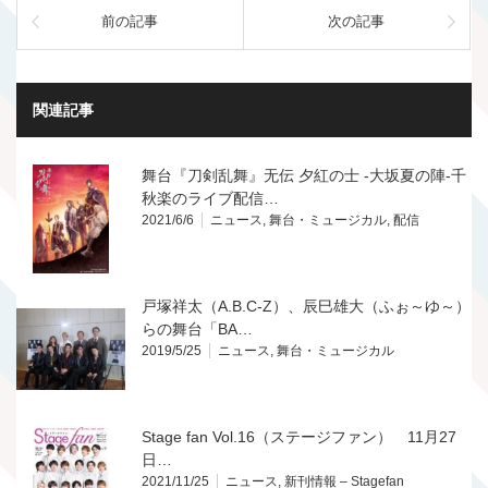
前の記事
次の記事
関連記事
舞台『刀剣乱舞』无伝 夕紅の士 -大坂夏の陣-千
秋楽のライブ配信…
2021/6/6
ニュース
,
舞台・ミュージカル
,
配信
戸塚祥太（A.B.C-Z）、辰巳雄大（ふぉ～ゆ～）
らの舞台「BA…
2019/5/25
ニュース
,
舞台・ミュージカル
Stage fan Vol.16（ステージファン） 11月27
日…
2021/11/25
ニュース
,
新刊情報 – Stagefan