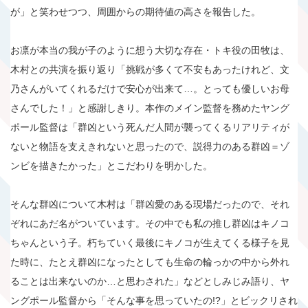
が」と笑わせつつ、周囲からの期待値の高さを報告した。
お凛が本当の我が子のように想う大切な存在・トキ役の田牧は、
木村との共演を振り返り「挑戦が多くて不安もあったけれど、文
乃さんがいてくれるだけで安心が出来て…。とっても優しいお母
さんでした！」と感謝しきり。本作のメイン監督を務めたヤング
ポール監督は「群凶という死んだ人間が襲ってくるリアリティが
ないと物語を支えきれないと思ったので、説得力のある群凶＝ゾ
ンビを描きたかった」とこだわりを明かした。
そんな群凶について木村は「群凶愛のある現場だったので、それ
ぞれにあだ名がついています。その中でも私の推し群凶はキノコ
ちゃんという子。朽ちていく最後にキノコが生えてくる様子を見
た時に、たとえ群凶になったとしても生命の輪っかの中から外れ
ることは出来ないのか…と思わされた」などとしみじみ語り、ヤ
ングポール監督から「そんな事を思っていたの!?」とビックリされ