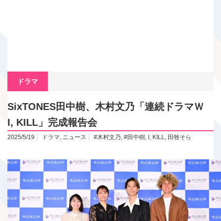
ドラマ
SixTONES田中樹、木村文乃「連続ドラマＷ
I, KILL」完成報告会
2025/5/19
ドラマ
,
ニュース
#木村文乃
,
#田中樹
,
I
,
KILL
,
田牧そら