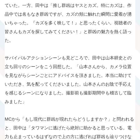
ていた。一方、田中は「推し群凶はヤスとカズ。特にカズは、作
品中では名もなき群凶ですが、カズの頬に触れた瞬間に愛着が湧
いちゃった。『カズを多く映して！』と思ったくらい。視聴者の
皆さんもカズを探してみてください！」と群凶の魅力を熱く語っ
た。
サバイバルアクションシーンも見どころで、田中は山本耕史との
立ち回りのシーンをこう回想した。「山本さんから、カメラ位置
を見ながらシーンごとにアドバイスを頂きました。本当に助けて
いただき、気を配ってくださいました。山本さんのお陰で手応え
を感じるシーンになりました。撮影前も撮影期間中も稽古して臨
みました」
MCから「もし現代に群凶が現れたらどうしますか？」と問われる
と、田中は「タワマンに逃げたら絶対に助かると思っている。電
力も止まっているはずなので上の方に逃げれば群凶も辿りつけな