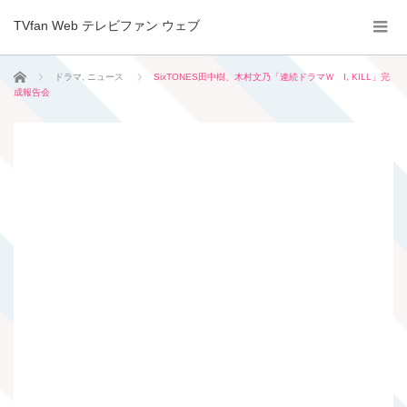
TVfan Web テレビファン ウェブ
ホーム
ドラマ
,
ニュース
SixTONES田中樹、木村文乃「連続ドラマＷ I, KILL」完
成報告会