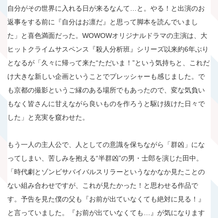
自分がその世界に入れる日が来るなんて…と。やる！と出演のお
返事をする前に『自分はお凛だ』と思って脚本を読んでいまし
た」と喜色満面だった。WOWOWオリジナルドラマの主演は、大
ヒットクライムサスペンス『殺人分析班』シリーズ以来約6年ぶり
となるが「久々に帰って来た“ただいま！”という気持ちと、これだ
け大きな新しい企画ということでプレッシャーも感じました。で
も京都の撮影というご縁のある場所でもあったので、変な気負い
もなく皆さんに甘えながら良いものを作ろうと駆け抜けた日々で
した」と充実を窺わせた。
もう一人の主人公で、人としての意識を保ちながら「群凶」にな
ってしまい、苦しみを抱える“半群凶”の男・士郎を演じた田中。
「時代劇とゾンビサバイバルスリラーというなかなか見たことの
ない組み合わせですが、これが見たかった！と思わせる作品で
す。予告を見た僕の父も『お前が出ていなくても絶対に見る！』
と言っていました。『お前が出ていなくても…』が気になります