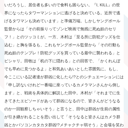
いだろうし、居住者も多いので食料も困らない。『I, KILL』の世
界になったらタワーマンションに逃げると決めている。近所で逃
げるタワマンも決めています」と準備万端。しかしヤングポール
監督からは「その前振りってゾンビ映画で無残に死ぬ奴のセリ
フ！」とのツッコミが。一方、木村は「至る所に防犯グッズを仕
込む」と胸を張るも、これもヤングポール監督から「その行動も
死ぬ奴のテンプレ！防犯グッズを買っている最中に襲われる」と
ピシャリ。田牧は「机の下に隠れる」との回答で、「かくれんぼ
でも早めに見つかるよ」と和気あいあいとした雰囲気に。もし、
今ここにいる記者達が群凶に化したら!?とのシチュエーションには
「申し訳ないけれど一番端に座っているカメラマンさんから倒し
ます」と、戦術を具体的に解説した田中。木村が「それまでに生
きてきたエピソードがあって群凶になるので、皆さんがどうなる
のか一回観察しちゃいそう」と言うと、田中は群凶が生前の属性
が引き継がれることを思い出して「そうなると皆さんはカメラ群
凶とかパソコンカタカタ群凶!?メチャクチャ弱そう」と会場を笑わ