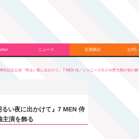
efan
ニュース
定期購読
お問
周年記念公演『明るい夜に出かけて』7 MEN 侍／ジャニーズJr.の今野大輝が初の
るい夜に出かけて』7 MEN 侍
独主演を飾る