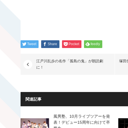
Tweet
Share
Pocket
feedly
江戸川乱歩の名作「孤島の鬼」が朗読劇
塚田
に！
関連記事
風男塾、10月ライブツアーを発
表！デビュー15周年に向けて卒