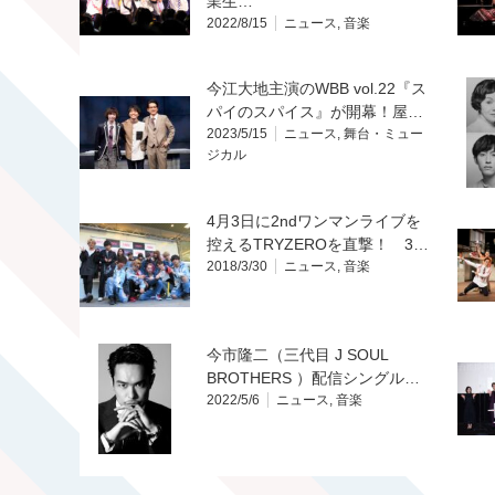
業生…
2022/8/15
ニュース
,
音楽
今江大地主演のWBB vol.22『ス
パイのスパイス』が開幕！屋…
2023/5/15
ニュース
,
舞台・ミュー
ジカル
4月3日に2ndワンマンライブを
控えるTRYZEROを直撃！ 3…
2018/3/30
ニュース
,
音楽
今市隆二（三代目 J SOUL
BROTHERS ）配信シングル…
2022/5/6
ニュース
,
音楽