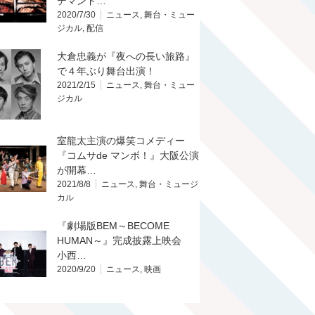
デマンド…
2020/7/30
ニュース
,
舞台・ミュー
ジカル
,
配信
大倉忠義が『夜への長い旅路』
で４年ぶり舞台出演！
2021/2/15
ニュース
,
舞台・ミュー
ジカル
室龍太主演の爆笑コメディー
『コムサde マンボ！』大阪公演
が開幕…
2021/8/8
ニュース
,
舞台・ミュージ
カル
『劇場版BEM～BECOME
HUMAN～』完成披露上映会
小西…
2020/9/20
ニュース
,
映画