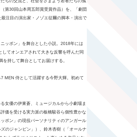
ーたちの交流と、社会をさまよう若者たちの孤
（第30回山本周五郎賞受賞作品）を、「劇団
た最注目の演出家・ノゾエ征爾の脚本・演出で
ニッポン」を舞台とした小説。2018年には
マとしてオンエアされて大きな反響を呼んだ同
に満を持して舞台としてお届けする。
7 MEN 侍として活躍する今野大輝。初めて
いる女優の伊東蒼、ミュージカルから小劇場ま
高評価を受ける実力派の板橋駿谷ら個性豊かな
ニッポン」の現役パーソナリティのアンガール
ールズのジャンピン」）、鈴木杏樹（「オールナ