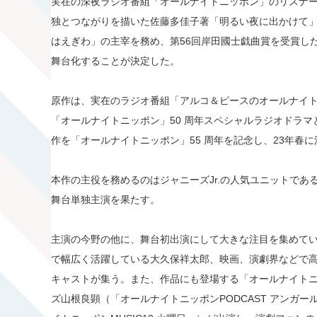
実在の深夜ラジオ番組「オールナイトニッポン」のリスナ
独とつながりを描いた佐藤多佳子著「明るい夜に出かけて」
はえぎわ」の主宰を務め、第56回岸田國士戯曲賞を受賞し
舞台化することが決定した。
原作は、実在のラジオ番組「アルコ＆ピースのオールナイト
「オールナイトニッポン」50 周年スペシャルラジオドラ
作を「オールナイトニッポン」55 周年を記念し、23年春
本作の主役を務めるのはジャニーズJr.の人気ユニットである
舞台単独主演を果たす。
主演の今野の他に、舞台初出演にして大きな注目を集めて
で幅広く活躍している大久保祥太郎、映画、演劇界などで
キャストが集う。また、作品にも登場する「オールナイト
ズ山根良顕（「オールナイトニッポンPODCAST アンガ