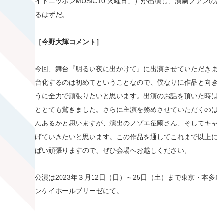
イトニッポンMUSIC10 火曜日」）が出演し、演劇ファ
るはずだ。
［今野大輝コメント］
今回、舞台『明るい夜に出かけて』に出演させていただきます
台化するのは初めてということなので、僕なりに作品と向
うに全力で頑張りたいと思います。出演のお話を頂いた時
ととても驚きました。さらに主演を務めさせていただくの
んあるかと思いますが、演出のノゾエ征爾さん、そしてキ
げていきたいと思います。この作品を通してこれまで以上
ぱい頑張りますので、ぜひ会場へお越しください。
公演は2023年３月12日（日）～25日（土）まで東京・
ンケイホールブリーゼにて。