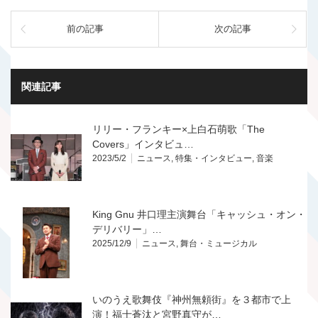
前の記事
次の記事
関連記事
リリー・フランキー×上白石萌歌「The
Covers」インタビュ…
2023/5/2
ニュース
,
特集・インタビュー
,
音楽
King Gnu 井口理主演舞台「キャッシュ・オン・
デリバリー」…
2025/12/9
ニュース
,
舞台・ミュージカル
いのうえ歌舞伎『神州無頼街』を３都市で上
演！福士蒼汰と宮野真守が…