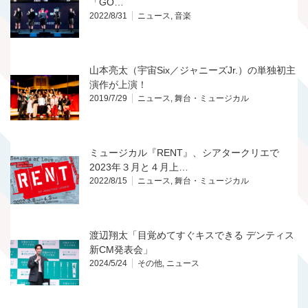
「GO…
2022/8/31
ニュース
,
音楽
山本亮太（宇宙Six／ジャニーズJr.）の単独初主
演作が上演！
2019/7/29
ニュース
,
舞台・ミュージカル
ミュージカル『RENT』、シアタークリエで
2023年３月と４月上…
2022/8/15
ニュース
,
舞台・ミュージカル
渡辺翔太「目覚めてすぐキスできる デンティス
新CM発表会」
2024/5/24
その他
,
ニュース