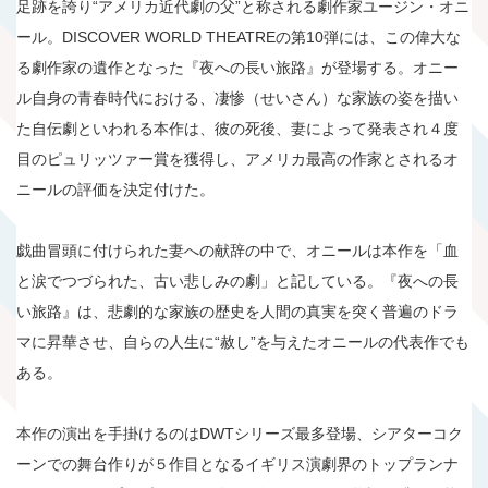
足跡を誇り“アメリカ近代劇の父”と称される劇作家ユージン・オニ
ール。DISCOVER WORLD THEATREの第10弾には、この偉大な
る劇作家の遺作となった『夜への長い旅路』が登場する。オニー
ル自身の青春時代における、凄惨（せいさん）な家族の姿を描い
た自伝劇といわれる本作は、彼の死後、妻によって発表され４度
目のピュリッツァー賞を獲得し、アメリカ最高の作家とされるオ
ニールの評価を決定付けた。
戯曲冒頭に付けられた妻への献辞の中で、オニールは本作を「血
と涙でつづられた、古い悲しみの劇」と記している。『夜への長
い旅路』は、悲劇的な家族の歴史を人間の真実を突く普遍のドラ
マに昇華させ、自らの人生に“赦し”を与えたオニールの代表作でも
ある。
本作の演出を手掛けるのはDWTシリーズ最多登場、シアターコク
ーンでの舞台作りが５作目となるイギリス演劇界のトップランナ