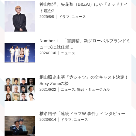
神山智洋、矢花黎（B&ZAI）ほか『ミッドナイ
ト屋台2…
2025/8/8
ドラマ
,
ニュース
Number_i 「雪肌精」新グローバルブランドミ
ューズに就任就…
2024/11/6
ニュース
桐山照史主演『赤シャツ』の全キャスト決定！
Sexy Zoneの松…
2021/6/22
ニュース
,
舞台・ミュージカル
椎名桔平「連続ドラマW 事件」インタビュー
2023/8/14
ドラマ
,
ニュース