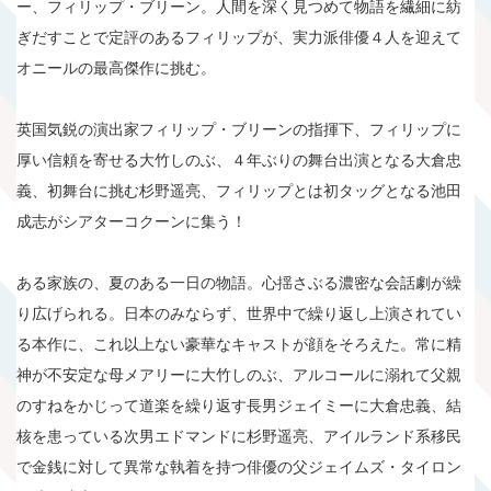
ー、フィリップ・ブリーン。人間を深く見つめて物語を繊細に紡
ぎだすことで定評のあるフィリップが、実力派俳優４人を迎えて
オニールの最高傑作に挑む。
英国気鋭の演出家フィリップ・ブリーンの指揮下、フィリップに
厚い信頼を寄せる大竹しのぶ、４年ぶりの舞台出演となる大倉忠
義、初舞台に挑む杉野遥亮、フィリップとは初タッグとなる池田
成志がシアターコクーンに集う！
ある家族の、夏のある一日の物語。心揺さぶる濃密な会話劇が繰
り広げられる。日本のみならず、世界中で繰り返し上演されてい
る本作に、これ以上ない豪華なキャストが顔をそろえた。常に精
神が不安定な母メアリーに大竹しのぶ、アルコールに溺れて父親
のすねをかじって道楽を繰り返す長男ジェイミーに大倉忠義、結
核を患っている次男エドマンドに杉野遥亮、アイルランド系移民
で金銭に対して異常な執着を持つ俳優の父ジェイムズ・タイロン