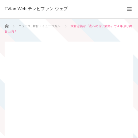
TVfan Web テレビファン ウェブ
ホーム
ニュース
,
舞台・ミュージカル
大倉忠義が『夜への長い旅路』で４年ぶり舞
台出演！