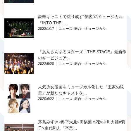
豪華キャストで織り成す“伝説”のミュージカル
『INTO THE …
2022/1/17
ニュース
,
舞台・ミュージカル
『あんさんぶるスターズ！THE STAGE』最新作
のキービジュア…
2022/9/20
ニュース
,
舞台・ミュージカル
人気少女漫画をミュージカル化した『王家の紋
章』が新たなキャストを…
2020/6/22
ニュース
,
舞台・ミュージカル
茅島みずき×奥平大兼×田鍋梨々花×中川大輔×莉
子×杢代和人「卒業…