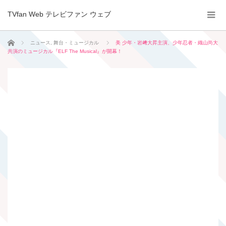
TVfan Web テレビファン ウェブ
ホーム
ニュース
,
舞台・ミュージカル
美 少年・岩﨑大昇主演、少年忍者・織山尚大
共演のミュージカル『ELF The Musical』が開幕！