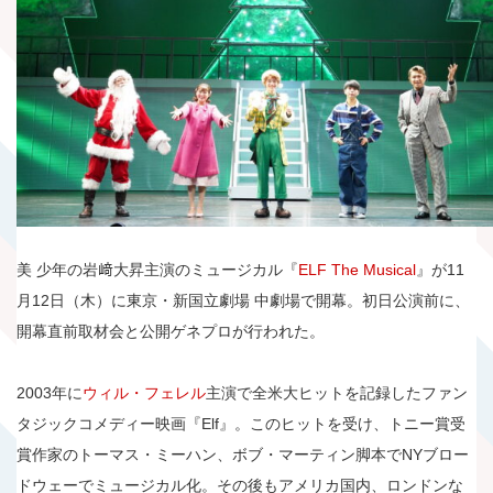
美 少年の岩﨑大昇主演のミュージカル『
ELF The Musical
』が11
月12日（木）に東京・新国立劇場 中劇場で開幕。初日公演前に、
開幕直前取材会と公開ゲネプロが行われた。
2003年に
ウィル・フェレル
主演で全米大ヒットを記録したファン
タジックコメディー映画『Elf』。このヒットを受け、トニー賞受
賞作家のトーマス・ミーハン、ボブ・マーティン脚本でNYブロー
ドウェーでミュージカル化。その後もアメリカ国内、ロンドンな