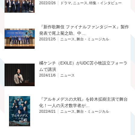
2022/2/26
ドラマ
,
ニュース
,
特集・インタビュー
『新作歌舞伎 ファイナルファンタジーⅩ』製作
発表で尾上菊之助、中…
2022/12/5
ニュース
,
舞台・ミュージカル
橘ケンチ（EXILE）がUDC苫小牧設立フォーラ
ムで講演
2024/11/6
ニュース
『アルキメデスの大戦』を鈴木拡樹主演で舞台
化！一人の天才数学者が…
2022/4/21
ニュース
,
舞台・ミュージカル