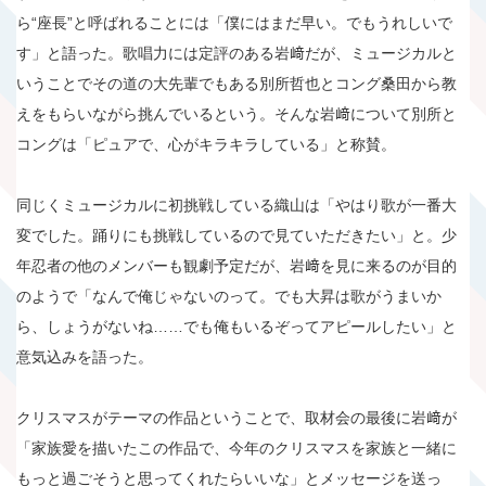
ら“座長”と呼ばれることには「僕にはまだ早い。でもうれしいで
す」と語った。歌唱力には定評のある岩﨑だが、ミュージカルと
いうことでその道の大先輩でもある別所哲也とコング桑田から教
えをもらいながら挑んでいるという。そんな岩﨑について別所と
コングは「ピュアで、心がキラキラしている」と称賛。
同じくミュージカルに初挑戦している織山は「やはり歌が一番大
変でした。踊りにも挑戦しているので見ていただきたい」と。少
年忍者の他のメンバーも観劇予定だが、岩﨑を見に来るのが目的
のようで「なんで俺じゃないのって。でも大昇は歌がうまいか
ら、しょうがないね……でも俺もいるぞってアピールしたい」と
意気込みを語った。
クリスマスがテーマの作品ということで、取材会の最後に岩﨑が
「家族愛を描いたこの作品で、今年のクリスマスを家族と一緒に
もっと過ごそうと思ってくれたらいいな」とメッセージを送っ