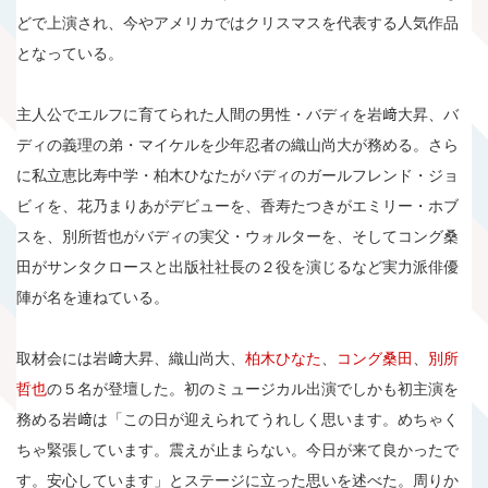
どで上演され、今やアメリカではクリスマスを代表する人気作品
となっている。
主人公でエルフに育てられた人間の男性・バディを岩﨑大昇、バ
ディの義理の弟・マイケルを少年忍者の織山尚大が務める。さら
に私立恵比寿中学・柏木ひなたがバディのガールフレンド・ジョ
ビィを、花乃まりあがデビューを、香寿たつきがエミリー・ホブ
スを、別所哲也がバディの実父・ウォルターを、そしてコング桑
田がサンタクロースと出版社社長の２役を演じるなど実力派俳優
陣が名を連ねている。
取材会には岩﨑大昇、織山尚大、
柏木ひなた
、
コング桑田
、
別所
哲也
の５名が登壇した。初のミュージカル出演でしかも初主演を
務める岩﨑は「この日が迎えられてうれしく思います。めちゃく
ちゃ緊張しています。震えが止まらない。今日が来て良かったで
す。安心しています」とステージに立った思いを述べた。周りか