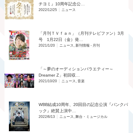
チヨミ』10周年記念公…
2022/12/25
ニュース
「月刊ＴＶｆａｎ」（月刊テレビファン）3月
号 1月22日（金）発…
2021/1/20
ニュース
,
新刊情報 - 月刊
「～夢のオーディションバラエティー～
Dreamer Z」初回収…
2021/10/20
ニュース
,
音楽
WBB結成10周年、20回目の記念公演『バンクパ
ック』絶賛上演中…
2022/6/13
ニュース
,
舞台・ミュージカル