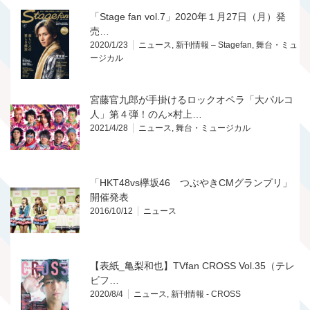
「Stage fan vol.7」2020年１月27日（月）発
売…
2020/1/23
ニュース
,
新刊情報 – Stagefan
,
舞台・ミュ
ージカル
宮藤官九郎が手掛けるロックオペラ「大パルコ
人」第４弾！のん×村上…
2021/4/28
ニュース
,
舞台・ミュージカル
「HKT48vs欅坂46 つぶやきCMグランプリ」
開催発表
2016/10/12
ニュース
【表紙_亀梨和也】TVfan CROSS Vol.35（テレ
ビフ…
2020/8/4
ニュース
,
新刊情報 - CROSS