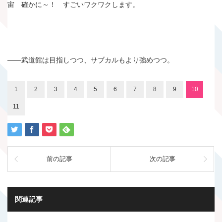
宙 確かに～！ すごいワクワクします。
――武道館は目指しつつ、サブカルもより強めつつ。
1
2
3
4
5
6
7
8
9
10
11
前の記事
次の記事
関連記事