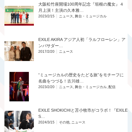
大阪松竹座開場100周年記念『垣根の魔女』４
月上演！主演の久本雅…
2023/2/15
ニュース
,
舞台・ミュージカル
EXILE AKIRA アジア人初「ラルフローレン」ア
ンバサダー…
2017/2/20
ニュース
“ミュージカルの歴史をたどる旅”をモチーフに
名曲をつづる！古川雄…
2023/2/20
ニュース
,
舞台・ミュージカル
,
配信
EXILE SHOKICHIと苫小牧市がコラボ！『EXILE
S…
2024/3/15
その他
,
ニュース