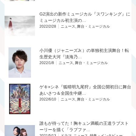
G2演出の新作ミュージカル『スワンキング』に
ミュージカル初主演の…
2022/2/28
ニュース
,
舞台・ミュージカル
小川優（ジャニーズJr.）の単独初主演舞台！転
生歴史大河『淡海乃…
2022/1/8
ニュース
,
舞台・ミュージカル
ゲキ×シネ『狐晴明九尾狩』全国公開初日に舞台
あいさつ＆全国生中継…
2022/6/10
ニュース
,
舞台・ミュージカル
誰もが待ってた！胸キュン満載の王道ラブスト
ーリーを描く「ラブファ…
2021/5/13
ドラマ
,
ニュース
,
特集・インタビュー