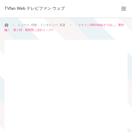
TVfan Web テレビファン ウェブ
ホーム
ニュース
,
特集・インタビュー
,
音楽
「イケメンDREAMあかでみぃ」番外
編！ 第１回・風男塾こぼれト～ク!!