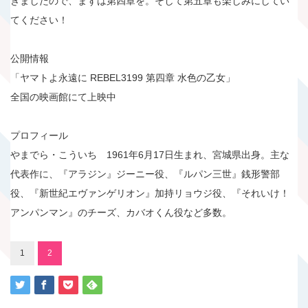
きましたので、まずは第四章を。そして第五章も楽しみにしてい
てください！
公開情報
「ヤマトよ永遠に REBEL3199 第四章 水色の乙女」
全国の映画館にて上映中
プロフィール
やまでら・こういち 1961年6月17日生まれ、宮城県出身。主な
代表作に、『アラジン』ジーニー役、『ルパン三世』銭形警部
役、『新世紀エヴァンゲリオン』加持リョウジ役、『それいけ！
アンパンマン』のチーズ、カバオくん役など多数。
1
2