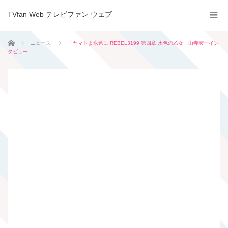
TVfan Web テレビファン ウェブ
ホーム
ニュース
「ヤマトよ永遠に REBEL3199 第四章 水色の乙女」山寺宏一イン
タビュー