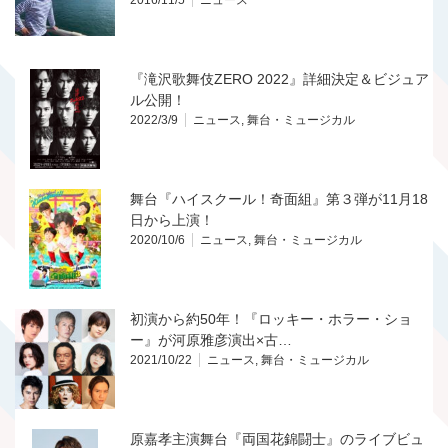
2016/11/5
ニュース
『滝沢歌舞伎ZERO 2022』詳細決定＆ビジュア
ル公開！
2022/3/9
ニュース
,
舞台・ミュージカル
舞台『ハイスクール！奇面組』第３弾が11月18
日から上演！
2020/10/6
ニュース
,
舞台・ミュージカル
初演から約50年！『ロッキー・ホラー・ショ
ー』が河原雅彦演出×古…
2021/10/22
ニュース
,
舞台・ミュージカル
原嘉孝主演舞台『両国花錦闘士』のライブビュ