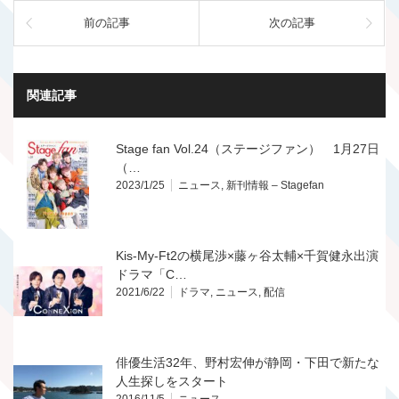
前の記事
次の記事
関連記事
Stage fan Vol.24（ステージファン） 1月27日
（…
2023/1/25
ニュース
,
新刊情報 – Stagefan
Kis-My-Ft2の横尾渉×藤ヶ谷太輔×千賀健永出演
ドラマ「C…
2021/6/22
ドラマ
,
ニュース
,
配信
俳優生活32年、野村宏伸が静岡・下田で新たな
人生探しをスタート