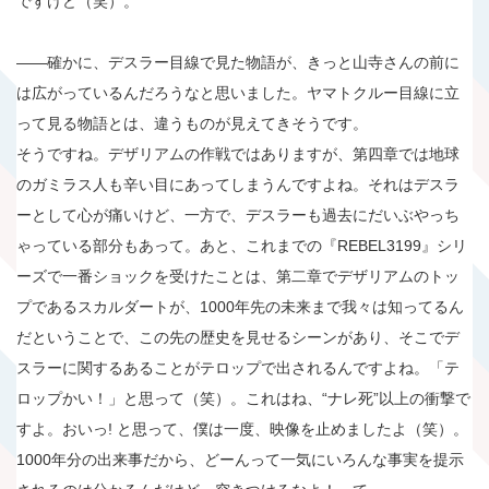
ですけど（笑）。
――確かに、デスラー目線で見た物語が、きっと山寺さんの前に
は広がっているんだろうなと思いました。ヤマトクルー目線に立
って見る物語とは、違うものが見えてきそうです。
そうですね。デザリアムの作戦ではありますが、第四章では地球
のガミラス人も辛い目にあってしまうんですよね。それはデスラ
ーとして心が痛いけど、一方で、デスラーも過去にだいぶやっち
ゃっている部分もあって。あと、これまでの『REBEL3199』シリ
ーズで一番ショックを受けたことは、第二章でデザリアムのトッ
プであるスカルダートが、1000年先の未来まで我々は知ってるん
だということで、この先の歴史を見せるシーンがあり、そこでデ
スラーに関するあることがテロップで出されるんですよね。「テ
ロップかい！」と思って（笑）。これはね、“ナレ死”以上の衝撃で
すよ。おいっ! と思って、僕は一度、映像を止めましたよ（笑）。
1000年分の出来事だから、どーんって一気にいろんな事実を提示