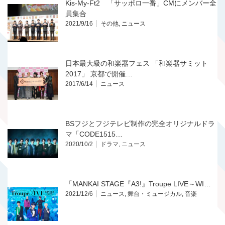
Kis-My-Ft2 「サッポロ一番」CMにメンバー全
員集合
2021/9/16
その他
,
ニュース
日本最大級の和楽器フェス 「和楽器サミット
2017」 京都で開催…
2017/6/14
ニュース
BSフジとフジテレビ制作の完全オリジナルドラ
マ「CODE1515…
2020/10/2
ドラマ
,
ニュース
「MANKAI STAGE『A3!』Troupe LIVE～WI…
2021/12/6
ニュース
,
舞台・ミュージカル
,
音楽