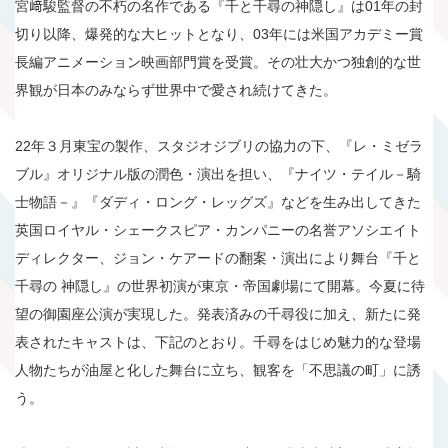
宮﨑駿監督の不朽の名作である『千と千尋の神隠し』は01年の封
切り以降、爆発的な大ヒットとなり、03年には米国アカデミー賞
長編アニメーション映画部門賞を受賞。その壮大かつ独創的な世
界観が日本のみならず世界中で愛され続けてきた。
22年３月東宝の製作、スタジオジブリの協力の下、『レ・ミゼラ
ブル』オリジナル版の潤色・演出を担い、『ナイツ・テイル－騎
士物語－』『ダディ・ロング・レッグズ』などを生み出してきた
英国ロイヤル・シェークスピア・カンパニーの名誉アソシエイト
ディレクター、ジョン・ケアードの翻案・演出により舞台『千と
千尋の 神隠し』の世界初演が東京・帝国劇場にて開幕。今夏に待
望の御園座公演が実現した。発表済みの千尋役に加え、新たに発
表されたキャストは、下記のとおり。千尋をはじめ魅力的な登場
人物たちが油屋と化した舞台に立ち、観客を「不思議の町」に誘
う。