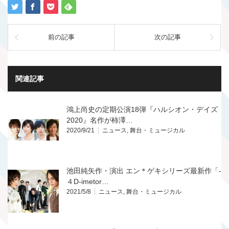
前の記事
次の記事
関連記事
鴻上尚史の定期公演18弾『ハルシオン・デイズ
2020』名作が柿澤…
2020/9/21
ニュース
,
舞台・ミュージカル
池田純矢作・演出 エン＊ゲキシリーズ最新作「-
４D-imetor…
2021/5/8
ニュース
,
舞台・ミュージカル