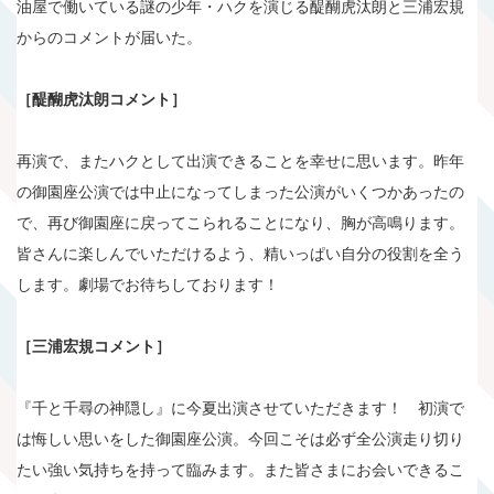
油屋で働いている謎の少年・ハクを演じる醍醐虎汰朗と三浦宏規
からのコメントが届いた。
［醍醐虎汰朗コメント］
再演で、またハクとして出演できることを幸せに思います。昨年
の御園座公演では中止になってしまった公演がいくつかあったの
で、再び御園座に戻ってこられることになり、胸が高鳴ります。
皆さんに楽しんでいただけるよう、精いっぱい自分の役割を全う
します。劇場でお待ちしております！
［三浦宏規コメント］
『千と千尋の神隠し』に今夏出演させていただきます！ 初演で
は悔しい思いをした御園座公演。今回こそは必ず全公演走り切り
たい強い気持ちを持って臨みます。また皆さまにお会いできるこ