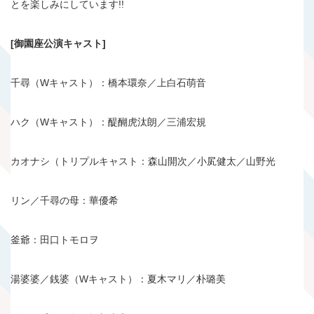
とを楽しみにしています!!
[御園座公演キャスト]
千尋（Wキャスト）：橋本環奈／上白石萌音
ハク（Wキャスト）：醍醐虎汰朗／三浦宏規
カオナシ（トリプルキャスト：森山開次／小㞍健太／山野光
リン／千尋の母：華優希
釜爺：田口トモロヲ
湯婆婆／銭婆（Wキャスト）：夏木マリ／朴璐美