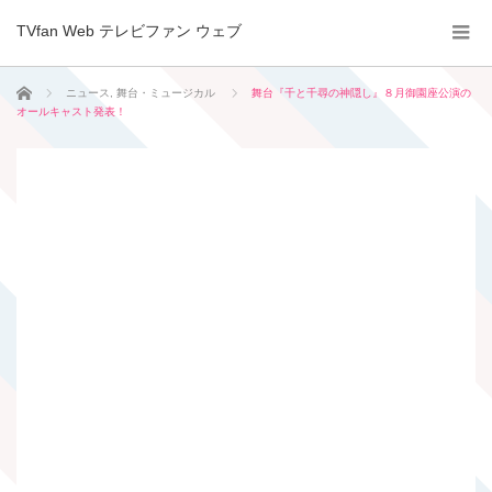
TVfan Web テレビファン ウェブ
ホーム
ニュース
,
舞台・ミュージカル
舞台『千と千尋の神隠し』８月御園座公演の
オールキャスト発表！