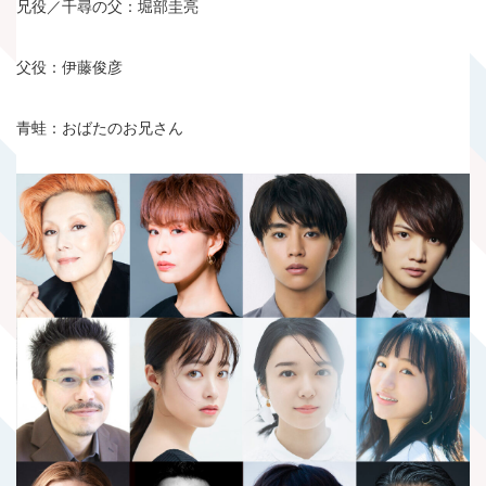
兄役／千尋の父：堀部圭亮
父役：伊藤俊彦
青蛙：おばたのお兄さん