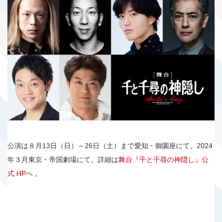
公演は８月13日（日）～26日（土）まで愛知・御園座にて。2024
年３月東京・帝国劇場にて。詳細は
舞台『千と千尋の神隠し』公
式 HP
へ 。