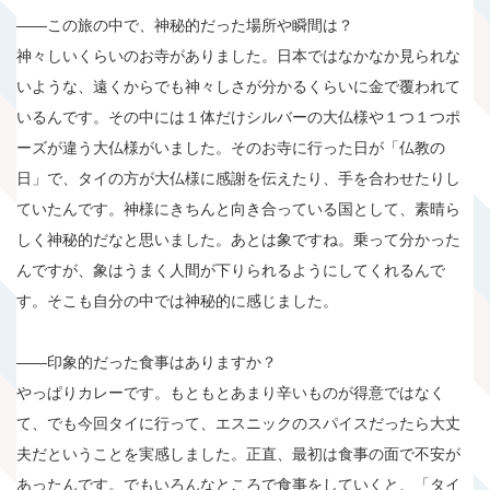
――この旅の中で、神秘的だった場所や瞬間は？
神々しいくらいのお寺がありました。日本ではなかなか見られな
いような、遠くからでも神々しさが分かるくらいに金で覆われて
いるんです。その中には１体だけシルバーの大仏様や１つ１つポ
ーズが違う大仏様がいました。そのお寺に行った日が「仏教の
日」で、タイの方が大仏様に感謝を伝えたり、手を合わせたりし
ていたんです。神様にきちんと向き合っている国として、素晴ら
しく神秘的だなと思いました。あとは象ですね。乗って分かった
んですが、象はうまく人間が下りられるようにしてくれるんで
す。そこも自分の中では神秘的に感じました。
――印象的だった食事はありますか？
やっぱりカレーです。もともとあまり辛いものが得意ではなく
て、でも今回タイに行って、エスニックのスパイスだったら大丈
夫だということを実感しました。正直、最初は食事の面で不安が
あったんです。でもいろんなところで食事をしていくと、「タイ