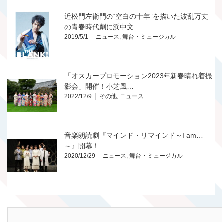
近松門左衛門の“空白の十年”を描いた波乱万丈
の青春時代劇に浜中文…
2019/5/1
ニュース
,
舞台・ミュージカル
「オスカープロモーション2023年新春晴れ着撮
影会」開催！小芝風…
2022/12/9
その他
,
ニュース
音楽朗読劇『マインド・リマインド～I am…
～』開幕！
2020/12/29
ニュース
,
舞台・ミュージカル