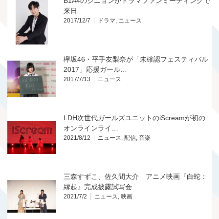
B1A4のジニョンがドラマファンミーティングで
来日
2017/12/7
ドラマ
,
ニュース
欅坂46・平手友梨奈が「未確認フェスティバル
2017」応援ガール…
2017/7/13
ニュース
LDH次世代ガールズユニットのiScreamが初の
オンラインライ…
2021/8/12
ニュース
,
配信
,
音楽
三森すずこ、佐久間大介 アニメ映画『白蛇：
縁起』完成披露試写会
2021/7/2
ニュース
,
映画