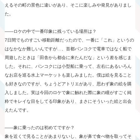
えるその町の景色に違いがあり、そこに楽しみや発見がありまし
た。
――ロケの中で一番印象に残っている場所は？
7日間でものすごい移動距離だったので、一番に「これ」というの
はなかなか難しいんですが…、首都バンコクで電車ではなく船で
周遊したときは「田舎から都会に来たんだな」という差を感じま
した。それに、バンコクには小型船に乗って、左右にあるいろん
なお店を巡る水上マーケットも楽しみました。僕は絵を見ること
も好きなのですが、ちょうどアトリエがあり、思わず象の絵を購
入しました。実は今回のロケで象に触れた際に象の瞳がすごく純
粋でキレイな目をしてる印象があり、まさにそういった絵と出会
えたんです。
――象に乗ったのは初めてですか？
象を近くで見ることがあまりないし、象が鼻で食べ物を取ってそ