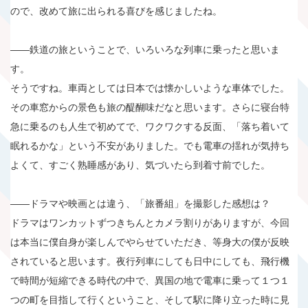
ので、改めて旅に出られる喜びを感じましたね。
――鉄道の旅ということで、いろいろな列車に乗ったと思いま
す。
そうですね。車両としては日本では懐かしいような車体でした。
その車窓からの景色も旅の醍醐味だなと思います。さらに寝台特
急に乗るのも人生で初めてで、ワクワクする反面、「落ち着いて
眠れるかな」という不安がありました。でも電車の揺れが気持ち
よくて、すごく熟睡感があり、気づいたら到着寸前でした。
――ドラマや映画とは違う、「旅番組」を撮影した感想は？
ドラマはワンカットずつきちんとカメラ割りがありますが、今回
は本当に僕自身が楽しんでやらせていただき、等身大の僕が反映
されていると思います。夜行列車にしても日中にしても、飛行機
で時間が短縮できる時代の中で、異国の地で電車に乗って１つ１
つの町を目指して行くということ、そして駅に降り立った時に見