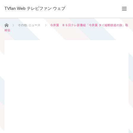
TVfan Web テレビファン ウェブ
ホーム
その他
,
ニュース
今井翼 ＢＳ日テレ新番組「今井翼 タイ縦断鉄道の旅」取
材会