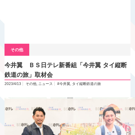
その他
今井翼 ＢＳ日テレ新番組「今井翼 タイ縦断
鉄道の旅」取材会
2023/4/13
その他
,
ニュース
#今井翼
,
タイ縦断鉄道の旅