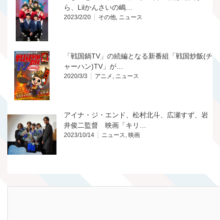
ら、Lilかんさいの嶋…
2023/2/20
その他
,
ニュース
「戦国鍋TV」の続編となる新番組「戦国炒飯(チ
ャーハン)TV」が…
2020/3/3
アニメ
,
ニュース
アイナ・ジ・エンド、松村北斗、広瀬すず、岩
井俊二監督 映画「キリ…
2023/10/14
ニュース
,
映画