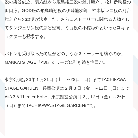
役の染谷俊之。裏方組から鹿島雄三役の鯨井康介 、松川伊助役の
田口涼。GOD座の飛鳥晴翔役の伊崎龍次郎、神木坂レニ役の河合
龍之介らの出演が決定した。さらにストーリーに関わる人物とし
てタンジェリン役の新谷聖司、ミカ役の小椋涼介といった新キャ
ラクターも登場する。
バトンを受け取った冬組がどのようなストーリーを紡ぐのか。
MANKAI STAGE『A3!』シリーズに引き続き注目だ。
東京公演は23年１月21日（土）～29日（日）までTACHIKAWA
STAGE GARDEN、兵庫公演は２月３日（金）～12日（日）まで
AiiA 2.5 Theater Kobe、東京凱旋公演は２月17日（金）～26日
（日）までTACHIKAWA STAGE GARDENにて。