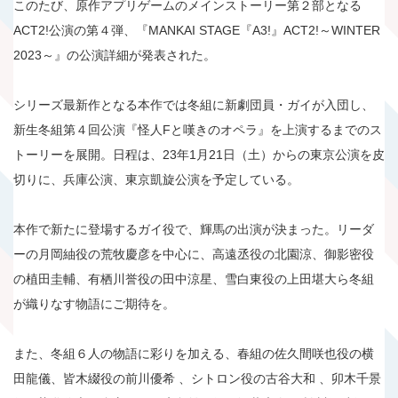
このたび、原作アプリゲームのメインストーリー第２部となる
ACT2!公演の第４弾、『MANKAI STAGE『A3!』ACT2!～WINTER
2023～』の公演詳細が発表された。
シリーズ最新作となる本作では冬組に新劇団員・ガイが入団し、
新生冬組第４回公演『怪人Fと嘆きのオペラ』を上演するまでのス
トーリーを展開。日程は、23年1月21日（土）からの東京公演を皮
切りに、兵庫公演、東京凱旋公演を予定している。
本作で新たに登場するガイ役で、輝馬の出演が決まった。リーダ
ーの月岡紬役の荒牧慶彦を中心に、高遠丞役の北園涼、御影密役
の植田圭輔、有栖川誉役の田中涼星、雪白東役の上田堪大ら冬組
が織りなす物語にご期待を。
また、冬組６人の物語に彩りを加える、春組の佐久間咲也役の横
田龍儀、皆木綴役の前川優希 、シトロン役の古谷大和 、卯木千景