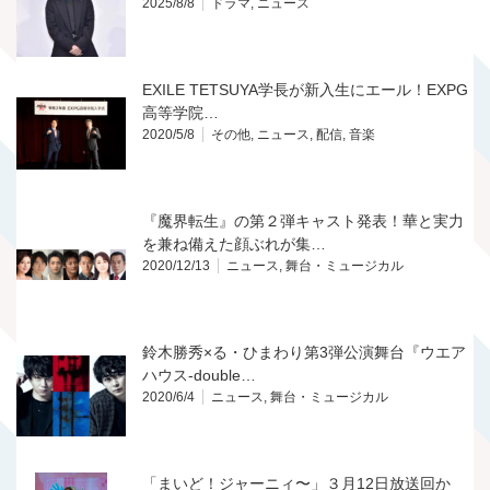
2025/8/8
ドラマ
,
ニュース
EXILE TETSUYA学長が新入生にエール！EXPG
高等学院…
2020/5/8
その他
,
ニュース
,
配信
,
音楽
『魔界転生』の第２弾キャスト発表！華と実力
を兼ね備えた顔ぶれが集…
2020/12/13
ニュース
,
舞台・ミュージカル
鈴木勝秀×る・ひまわり第3弾公演舞台『ウエア
ハウス-double…
2020/6/4
ニュース
,
舞台・ミュージカル
「まいど！ジャーニィ〜」３月12日放送回か