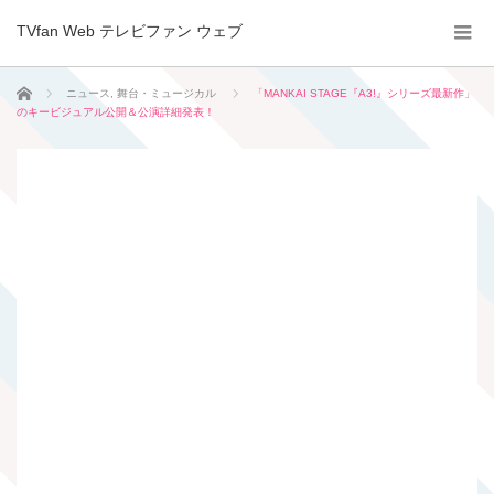
TVfan Web テレビファン ウェブ
ホーム
ニュース
,
舞台・ミュージカル
「MANKAI STAGE『A3!』シリーズ最新作」
のキービジュアル公開＆公演詳細発表！