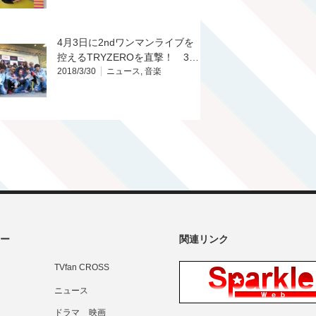
4月3日に2ndワンマンライブを
控えるTRYZEROを直撃！ 3…
2018/3/30
ニュース
,
音楽
ー
関連リンク
TVfan CROSS
ニュース
ドラマ
映画