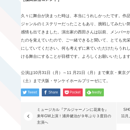
久々に舞台が決まった時は、本当にうれしかったです。作
ジャンルのミステリーだったこともあり、挑戦してみたい
感情も出てきました。演出家の西田さんは以前、メンバー
たのを覚えていたので、ご一緒できると聞いて、とても光
にしていてください。何も考えずに来ていただけたらうれ
ける舞台にすることが目標です。よろしくお願いいたしま
公演は10月31日（月）～11 月21日（月）まで東京・東京
（土）まで大阪・サンケイホールブリーゼにて。
Tweet
Share
Pocket
feedly
ミュージカル『アルジャーノンに花束を』
SH
来年GW上演！浦井健治が９年ぶり３度目の
11
主演へ