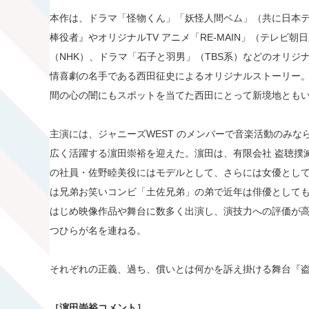
本作は、ドラマ「怪物くん」「妖怪人間ベム」（共に日本
棒役者』やオリジナルTV アニメ「RE-MAIN」（テレビ
（NHK）、ドラマ「石子と羽男」（TBS系）などのオリジ
情喜劇の名手である西田征史によるオリジナルストーリー
間の心の闇にもスポットを当てた西田にとって新境地とも
主演には、ジャニーズWEST のメンバーで音楽活動のみ
広く活躍する濵田崇裕を迎えた。濵田は、有限会社 盗聴撲
の社員・佐野睦美役にはモデルとして、さらには女優とし
は兄弟お笑いコンビ「土佐兄弟」の弟で近年は俳優として
はじめ映像作品や舞台に数多く出演し、演技力への評価が
つひらが名を連ねる。
それぞれの正義、過ち、償いとは何かを訴え掛ける舞台『
［濵田崇裕コメント］