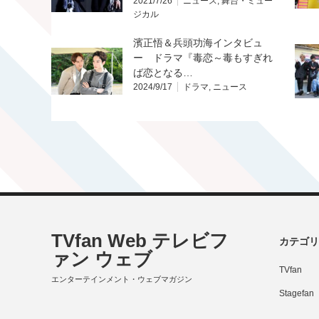
2021/7/26
ニュース
,
舞台・ミュー
ジカル
濱正悟＆兵頭功海インタビュ
ー ドラマ『毒恋～毒もすぎれ
ば恋となる…
2024/9/17
ドラマ
,
ニュース
TVfan Web テレビフ
カテゴリ
ァン ウェブ
TVfan
エンターテインメント・ウェブマガジン
Stagefan