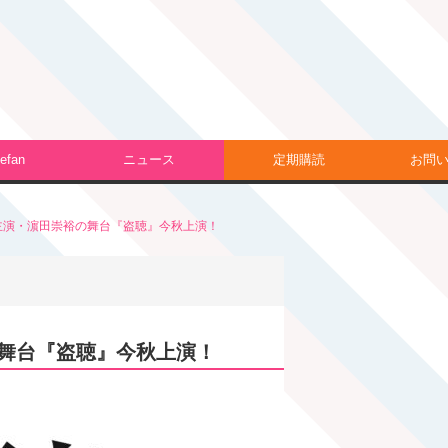
efan
ニュース
定期購読
お問
主演・濵田崇裕の舞台『盗聴』今秋上演！
舞台『盗聴』今秋上演！