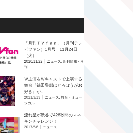
「月刊ＴＶｆａｎ」（月刊テレ
ビファン）1月号 11月24日
（火）…
2020/11/22
ニュース
,
新刊情報 - 月
刊
Ｗ主演＆Ｗキャストで上演する
舞台『錦田警部はどろぼうがお
好き』が…
2021/3/13
ニュース
,
舞台・ミュー
ジカル
流れ星が渋谷で428秒間のマネ
キンチャレンジ！
2017/5/6
ニュース