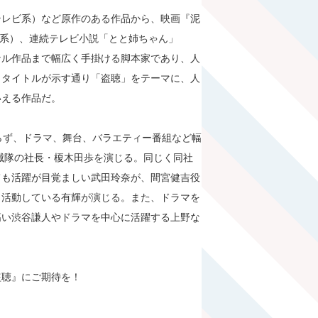
テレビ系）など原作のある作品から、映画『泥
朝日系）、連続テレビ小説「とと姉ちゃん」
ナル作品まで幅広く手掛ける脚本家であり、人
。タイトルが示す通り「盗聴」をテーマに、人
いえる作品だ。
ならず、ドラマ、舞台、バラエティー番組など幅
滅隊の社長・榎木田歩を演じる。同じく同社
ても活躍が目覚ましい武田玲奈が、間宮健吉役
も活動している有輝が演じる。また、ドラマを
高い渋谷謙人やドラマを中心に活躍する上野な
盗聴』にご期待を！