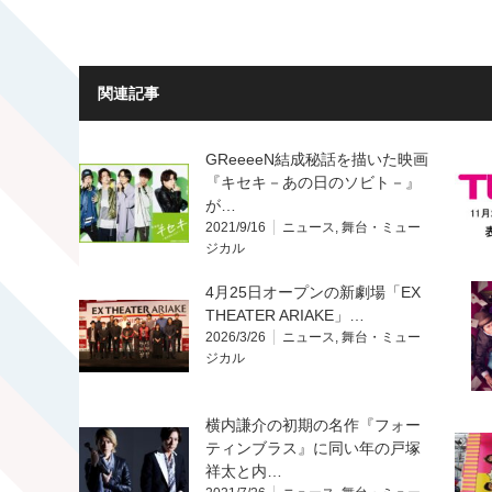
関連記事
GReeeeN結成秘話を描いた映画
『キセキ－あの日のソビト－』
が…
2021/9/16
ニュース
,
舞台・ミュー
ジカル
4月25日オープンの新劇場「EX
THEATER ARIAKE」…
2026/3/26
ニュース
,
舞台・ミュー
ジカル
横内謙介の初期の名作『フォー
ティンブラス』に同い年の戸塚
祥太と内…