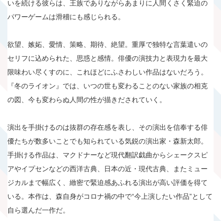
いを続ける彼らは、王族でありながらあまりに人間くさく緊迫の
パワーゲームは滑稽にも感じられる。
欲望、嫉妬、愛情、策略、期待、絶望。重厚で独特な言葉遣いの
セリフに込められた、思惑と感情。俳優の演技力と表現力を最大
限味わい尽くすのに、これほどにふさわしい作品はないだろう。
『冬のライオン』では、いつの世も変わることのない家族の相克
の図、今も変わらぬ人間の性が描きだされていく。
演出を手掛けるのは抜群の存在感を表し、その演出を信奉する俳
優たちが数多いことでも知られている気鋭の演出家・森新太郎。
手掛ける作品は、マクドナーなど現代翻訳戯曲からシェークスピ
アやイプセンなどの西洋古典、日本の近・現代古典、またミュー
ジカルまで幅広く、緻密で緊迫感あふれる演出が高い評価を得て
いる。本作は、森自身がコロナ禍の中で“今上演したい作品”として
自ら選んだ一作だ。