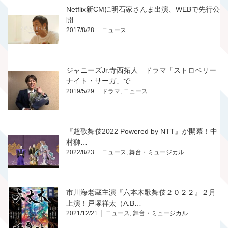
Netflix新CMに明石家さんま出演、WEBで先行公
開
2017/8/28
ニュース
ジャニーズJr.寺西拓人 ドラマ「ストロベリー
ナイト・サーガ」で…
2019/5/29
ドラマ
,
ニュース
『超歌舞伎2022 Powered by NTT』が開幕！中
村獅…
2022/8/23
ニュース
,
舞台・ミュージカル
市川海老蔵主演『六本木歌舞伎２０２２』２月
上演！戸塚祥太（A.B…
2021/12/21
ニュース
,
舞台・ミュージカル