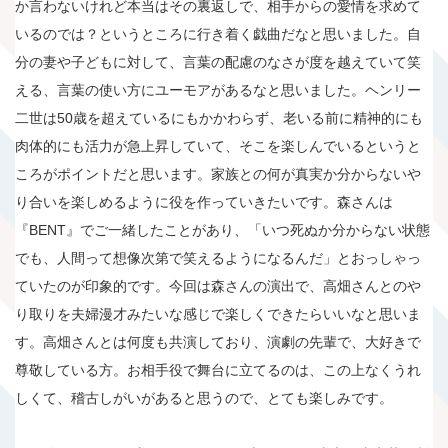
か言わないけれど本当はその裏返しで、相手からの愛情を求めて
いるのでは？というところに行き着く戯曲だなと思いました。自
分の妻や子どもに対して、言葉の配慮のなさが度を越えていて笑
える、言葉の使い方にユーモアがあるなと思いました。ヘンリー
二世は50歳を超えているにもかかわらず、老いる前に精神的にも
肉体的にも活力が急上昇していて、そこを楽しんでいるというと
ころがポイントだと思います。家族との何が真実か分からないや
り合いを楽しめるように役を作っていきたいです。森さんは
『BENT』でご一緒したことがあり、「いつ死ぬか分からない状態
でも、人間って想像次第で笑えるようになるんだ」とおっしゃっ
ていたのが印象的です。今回は森さんの演出で、高畑さんとのや
り取りを夫婦漫才みたいな感じで楽しくできたらいいなと思いま
す。高畑さんとは何度も共演しており、演劇の先輩で、大好きで
尊敬している方。お相手役で舞台に立てるのは、この上なくうれ
しくて、稽古しがいがあると思うので、とても楽しみです。