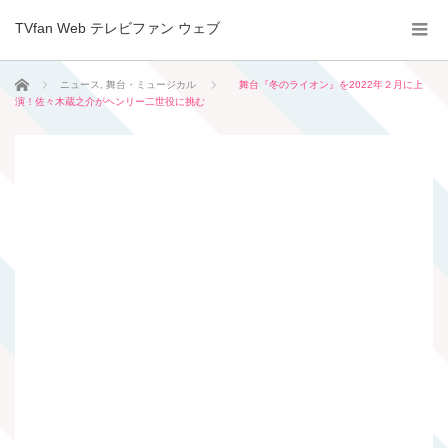
TVfan Web テレビファン ウェブ
ホーム
ニュース
,
舞台・ミュージカル
舞台『冬のライオン』を2022年２月に上
演！佐々木蔵之介がヘンリー二世役に挑む