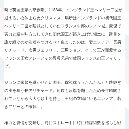
時は英国王家の草創期、1183年。イングランド王ヘンリー二世が
迎える、心休まらぬクリスマス。場所はイングランドの初代国王
ヘンリー二世が居城としていたフランス中部のシノン城。豪傑で
実力と運を味方にしてきた初代国王が築き上げた領土に、跡目を
誰が継ぐのか決着をつけるべく集まったのは、妻エレノア、長男
リチャード、次男ジェフリー、三男ジョン、そして王が寵愛する
フランス王女アレーとその異母兄弟で敵国フランスの王フィリッ
プ。
ジョンに家督を継がせたい国王、虎視眈々（たんたん）と跡継ぎ
の座を狙う長男リチャード。何度も反旗を翻したため長年幽閉さ
れていながら広大な領土を持ち、王妃の立場にいるエレノア。若
きアリーとの確執…。
権力と愛情が交錯し、時にストレートに時に権謀術数を巡らし戦