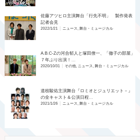
佐藤アツヒロ主演舞台「行先不明」 製作発表
記者会見
2022/1/21
ニュース
,
舞台・ミュージカル
A.B.C-Zの河合郁人と塚田僚一、「徹子の部屋」
７年ぶり出演！…
2020/10/31
その他
,
ニュース
,
舞台・ミュージカル
道枝駿佑主演舞台『ロミオとジュリエット－』
の全キャスト＆公演日程…
2021/1/26
ニュース
,
舞台・ミュージカル