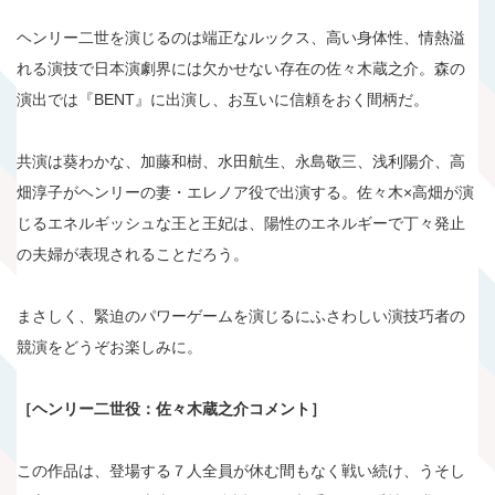
ヘンリー二世を演じるのは端正なルックス、高い身体性、情熱溢
れる演技で日本演劇界には欠かせない存在の佐々木蔵之介。森の
演出では『BENT』に出演し、お互いに信頼をおく間柄だ。
共演は葵わかな、加藤和樹、水田航生、永島敬三、浅利陽介、高
畑淳子がヘンリーの妻・エレノア役で出演する。佐々木×高畑が演
じるエネルギッシュな王と王妃は、陽性のエネルギーで丁々発止
の夫婦が表現されることだろう。
まさしく、緊迫のパワーゲームを演じるにふさわしい演技巧者の
競演をどうぞお楽しみに。
［ヘンリー二世役：佐々木蔵之介コメント］
この作品は、登場する７人全員が休む間もなく戦い続け、うそし