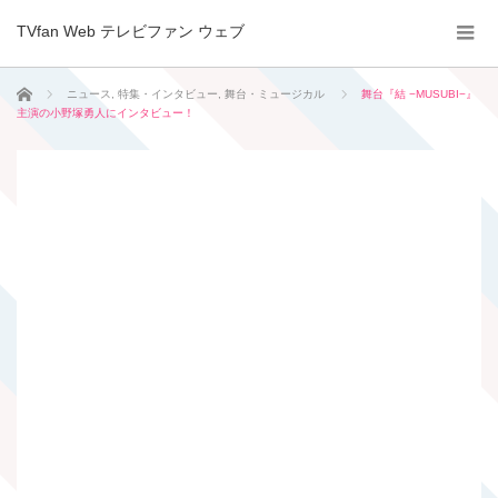
TVfan Web テレビファン ウェブ
ホーム
ニュース
,
特集・インタビュー
,
舞台・ミュージカル
舞台『結 −MUSUBI−』
主演の小野塚勇人にインタビュー！