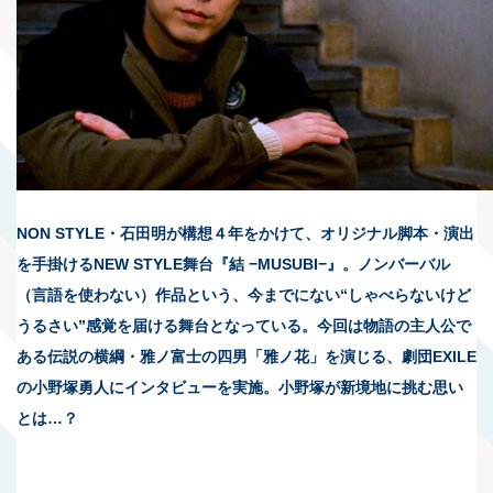
NON STYLE・石田明が構想４年をかけて、オリジナル脚本・演出
を手掛けるNEW STYLE舞台『結 −MUSUBI−』。ノンバーバル
（言語を使わない）作品という、今までにない“しゃべらないけど
うるさい”感覚を届ける舞台となっている。今回は物語の主人公で
ある伝説の横綱・雅ノ富士の四男「雅ノ花」を演じる、劇団EXILE
の小野塚勇人にインタビューを実施。小野塚が新境地に挑む思い
とは…？