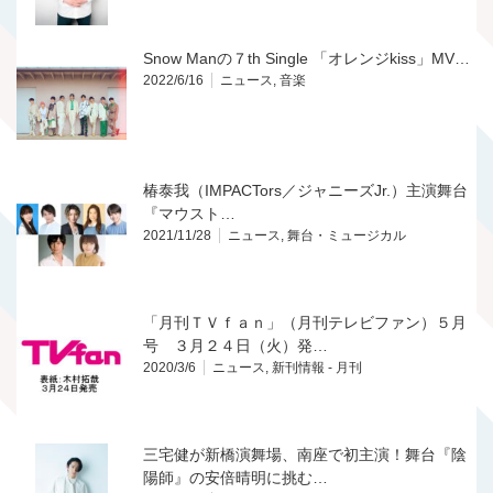
Snow Manの７th Single 「オレンジkiss」MV…
2022/6/16
ニュース
,
音楽
椿泰我（IMPACTors／ジャニーズJr.）主演舞台
『マウスト…
2021/11/28
ニュース
,
舞台・ミュージカル
「月刊ＴＶｆａｎ」（月刊テレビファン）５月
号 ３月２４日（火）発…
2020/3/6
ニュース
,
新刊情報 - 月刊
三宅健が新橋演舞場、南座で初主演！舞台『陰
陽師』の安倍晴明に挑む…