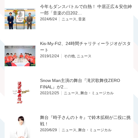
今年もダンスバトルで白熱！ 中居正広＆安住紳
一郎「音楽の日202…
2024/6/24
ニュース
,
音楽
Kis-My-Ft2、24時間チャリティーラジオがスタ
ート
2019/12/24
その他
,
ニュース
Snow Man主演の舞台『滝沢歌舞伎ZERO
FINAL』が2…
2022/12/25
ニュース
,
舞台・ミュージカル
舞台『時子さんのトキ』で鈴木拡樹が二役に挑
戦！
2020/6/29
ニュース
,
舞台・ミュージカル