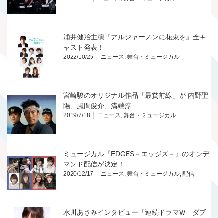
浦井健治主演『アルジャーノンに花束を』全キ
ャスト発表！
2022/10/25
ニュース
,
舞台・ミュージカル
宮崎駿のオリジナル作品「最貧前線」が 内野聖
陽、風間俊介、溝端淳…
2019/7/18
ニュース
,
舞台・ミュージカル
ミュージカル『EDGES－エッジズ－』のオンデ
マンド配信が決定！…
2020/12/17
ニュース
,
舞台・ミュージカル
,
配信
水川あさみインタビュー「連続ドラマW ダブ