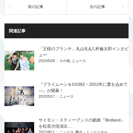
前の記事
次の記事
関連記事
「王様のブランチ」丸山礼&八村倫太郎インタビ
ュー
2024/5/26
その他
,
ニュース
『プライムーン＆GS382－2022年に愛を込めて
―』が開幕！
2022/5/17
ニュース
サイモン・スティーブンスの戯曲『Birdland』
を松居大悟演出…
2021/9/11
ニュース
,
舞台・ミュージカル