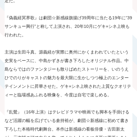
定だ。
『偽義経冥界歌』は劇団☆新感線旗揚げ39周年に当たる19年に“39
サンキュー興行”と称して上演され、20年10月にゲキ×シネ上映も
行われた。
主演は生田斗真。源義経が実際に奥州にかくまわれていたという
史実をベースに、中島かずきが書き下ろしたオリジナル作品。中
島ならではのファンタジーも散りばめたストーリーを、いのうえ
ひでのりがキャストの魅力を最大限に生かしつつ極上のエンター
テインメントに昇華させた。ゲキ×シネ上映された上質なクオリテ
ィーと臨場感あふれる映像を、今度は自宅で楽しめる。
『乱鶯』（16年上演）はテレビドラマや映画でも脚本を手掛ける
など活躍の幅を広げている倉持裕が、劇団☆新感線に初めて書き
下ろした本格時代劇舞台。本作は新感線の看板俳優・古田新太