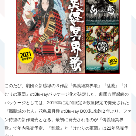
このたび、劇団☆新感線の３作品『偽義経冥界歌』『乱鶯』『け
むりの軍団』のBlu-rayパッケージ化が決定した。劇団☆新感線の
パッケージとしては、2019年に期間限定＆数量限定で発売された
『髑髏城の七人』花鳥風月極 のBlu-ray BOX以来約２年ぶり。ファ
ン待望の新作発売となる。最初に発売されるのが『偽義経冥界
歌』で年内発売予定、『乱鶯』と『けむりの軍団』は22年発売予