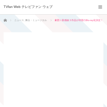
TVfan Web テレビファン ウェブ
ホーム
ニュース
,
舞台・ミュージカル
劇団☆新感線３作品が待望のBlu-ray化決定！