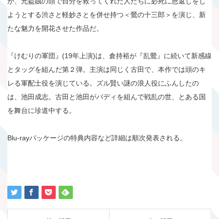
が、元盗賊の頭で自分を救ってくれた人たちに必死に恩返しをし
ようとする渋さと軽妙さとを併せ持つ＜鶯の十三郎＞を演じ、新
たな魅力を開花させた作品だ。
『けむりの軍団』(19年上演)は、倉持裕が『乱鶯』に続いて新感線
とタッグを組んだ第２弾。主演は同じく古田で、本作では頭のキ
レる軍配士役を演じている。ズル賢い謎の浪人役にふんしたの
は、池田成志。古田と池田がバディを組んで戦乱の世、とある国
を舞台に珍道中する。
Blu-rayパッケージの特典内容など詳細は順次発表される。