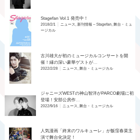
Stagefan Vol.1 発売中！
2018/2/1
ニュース
,
新刊情報 – Stagefan
,
舞台・ミュ
ージカル
古川雄大が初のミュージカルコンサートを開
催！縁の深い豪華ゲストが…
2022/2/28
ニュース
,
舞台・ミュージカル
ジャニーズWESTの神山智洋がPARCO劇場に初
登場！安部公房作…
2022/9/16
ニュース
,
舞台・ミュージカル
人気漫画「終末のワルキューレ」が飯窪春菜主
演で舞台化決定！