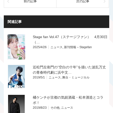
前の記事
次の記事
関連記事
Stage fan Vol.47（ステージファン） 4月30日
（…
2025/4/26
ニュース
,
新刊情報 – Stagefan
近松門左衛門の“空白の十年”を描いた波乱万丈
の青春時代劇に浜中文…
2019/5/1
ニュース
,
舞台・ミュージカル
橘ケンチが京都の気鋭酒蔵・松本酒造とコラ
ボ！
2019/8/23
その他
,
ニュース