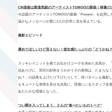
CM
楽曲は新進気鋭のアーティスト
TOMOO
の新曲！
映像だ
今話題のアーティストTOMOOの新曲「Present」を起
温かなメッセージが更に2人の日常に花を添えている。
撮影エピソード
褒めてほしいけど言えない！彼女感たっぷりの「どうかね
スッキレイニットを着てお出かけコーデを決めた吉高が、
信ありげに、宮沢の顔色をうかがうその表情は、たまらな
ね？」の語尾を上げたり下げたりして、何パターンも撮影
もキュートな表情を見せる吉高に、現場にいるスタッフ全
あたたかな現場となった。
つい聞き入ってしまう、２人の
“
食べたいものトーク
”