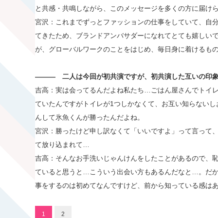
と共感・共鳴しながら、このメッセージを多くの方に届け
宮沢：これまでずっとファッションの仕事をしていて、自
てきたため、ブランドアンバサダーになれてとても嬉しい
が、グローバルワークのことをはじめ、毎日身に着けるも
―――
二人は今回が初共演ですが、初共演した互いの印
吉高：実は会ってるんだよね私たち…ごはん屋さんでトイ
ていたんですがトイレが1つしかなくて、お互い知らないし
んして氷魚くんが勝ったんだよね。
宮沢：勝ったけど申し訳なくて「いいですよ」って言って
て放り込まれて…
吉高：そんなお手洗いじゃんけんをしたことがあるので、恥
ていると思うと…こういう出会い方もあるんだなと…。だ
事をするのは初めてなんですけど、前から知っている感は
1
2