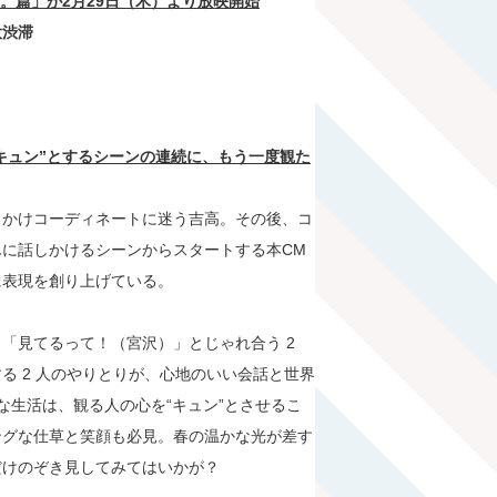
。篇」が
2
月
29
日（木）より放映開始
大渋滞
キュン
”
とするシーンの連続に、もう一度観た
出かけコーディネートに迷う吉高。その後、コ
に話しかけるシーンからスタートする本CM
に表現を創り上げている。
「見てるって！（宮沢）」とじゃれ合う 2
る 2 人のやりとりが、心地のいい会話と世界
な生活は、観る人の心を“キュン”とさせるこ
ングな仕草と笑顔も必見。春の温かな光が差す
だけのぞき見してみてはいかが？