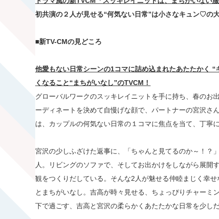
ドラマ風の新
TVCM
「スッキレイニットは、まちがいない服
初共演の２人が見せる
“
何気ない日常
”
は小さなキュン
♡
の
■
新
TV-CM
の見どころ
他愛もない日常シーンの
1
コマに詰め込まれた
あたたかく
“
くなること
“
まちがいなし
”
の
TVCM
！
グローバルワークのスッキレイニットを手に持ち、春のお
ーディネートを決めて自慢げな顔で、パートナーの宮沢さん
は、カップルの何気ない日常の１コマに焦点を当て、丁寧
宮沢の少しふざけた返事に、「ちゃんと見てるのか～！？」
人。リビングのソファで、そしてお出かけをしながら展開す
観をつくりだしている。そんな2人が魅せる仲睦まじく幸せ
とまちがいなし。吉高が時々見せる、ちょっぴりチャーミ
下で過ごす、吉高と宮沢の柔らかくあたたかな日常を少し