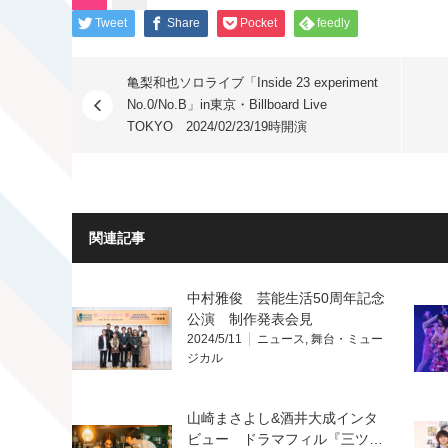
Tweet
Share
Pocket
feedly
亀梨和也ソロライブ「Inside 23 experiment
No.0/No.B」in東京・Billboard Live
TOKYO 2024/02/23/19時開演
関連記事
中村雅俊 芸能生活50周年記念
公演 制作発表会見
2024/5/11
ニュース
,
舞台・ミュー
ジカル
山崎まさよし&酒井大成インタ
ビュー ドラマフィル『三ツ…