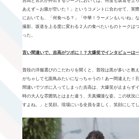
吉高と宮沢が外出するシーンにおいては、何度も坂道を上り
あえず～お腹が空いた！」というコメントに合わせて、実際
においても、「何食べる？」「中華！ラーメンもいいね」
撮影。坂道を上る度に変わる２人の食べたいものトークは
った。
言い間違いで、吉高がツボに！？大爆笑でインタビューは
普段の洋服選びのこだわりを聞くと、普段は黒が多いと教
がちゃして七面鳥みたいになっちゃうの！あー間違えた！
間違いでツボに入ってしまった吉高は、大爆笑が止まらずイ
時の大人な雰囲気とはまた違う、天真爛漫な姿。この状況
すよね。」と笑顔。現場にいる全員を楽しく、笑顔にしてし