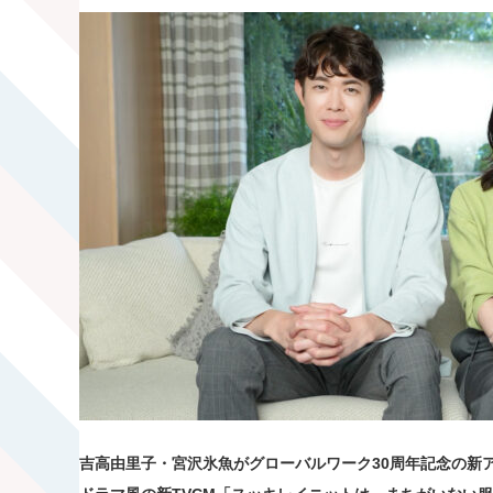
吉高由里子・宮沢氷魚が
グローバルワーク
30
周年記念の新