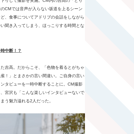
下りして撮影を実施。CM内の吉高の「とり
のCMでは音声が入らない坂道を上るシーン
など、食事についてアドリブの会話をしながら
つい聞き入ってしまう、ほっこりする時間とな
一時中断！？
えた吉高。だからこそ、「色物を着るとがちゃ
孔雀！」とまさかの言い間違い。ご自身の言い
ンタビューを一時中断することに。CM撮影
に、宮沢も「こんな楽しいインタビューないで
まう魅力溢れる2人だった。