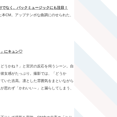
けでなく、バックミュージックにも注目！
用した本CM。アップテンポな曲調にのせられた、
？」にキュン
♡
「どうかね？」と宮沢の反応を伺うシーン。自
く彼女感がたっぷり。撮影では、「どうか
していた吉高。凛とした雰囲気をまといながら
員が思わず「かわいい～」と漏らしてしまう、