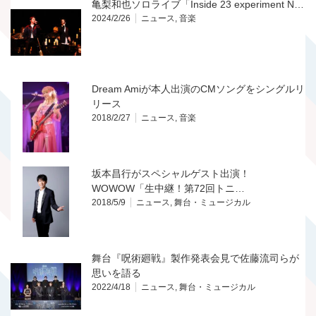
亀梨和也ソロライブ「Inside 23 experiment N…
2024/2/26
ニュース
,
音楽
Dream Amiが本人出演のCMソングをシングルリ
リース
2018/2/27
ニュース
,
音楽
坂本昌行がスペシャルゲスト出演！
WOWOW「生中継！第72回トニ…
2018/5/9
ニュース
,
舞台・ミュージカル
舞台『呪術廻戦』製作発表会見で佐藤流司らが
思いを語る
2022/4/18
ニュース
,
舞台・ミュージカル