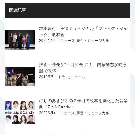
関連記事
坂本昌行 主演ミュ－ジカル「ブラック・ジャ
ック」取材会
2025/6/29
ニュース
,
舞台・ミュージカル
捜査一課長が“一日船長”に！ 内藤剛志が納涼
船で乾杯！
2019/7/5
ドラマ
,
ニュース
にしのあきひろの２冊目の絵本を劇化した音楽
劇『Zip＆Candy…
2022/4/14
ニュース
,
舞台・ミュージカル