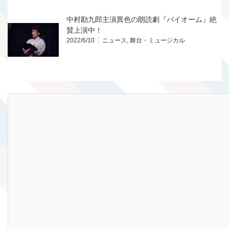
中村勘九郎主演異色の朗読劇『バイオーム』絶
賛上演中！
2022/6/10
ニュース
,
舞台・ミュージカル