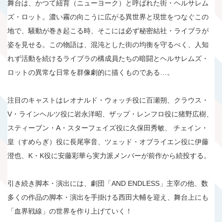
舞台は、かつて紐育（ニューヨーク）と呼ばれた街・ヘルサレム
ズ・ロット。濃い霧の向こうに広がる異世界と現世をつなぐこの
地で、騒動が巻き起こる時、そこには必ず秘密結社・ライブラが
姿を見せる。この物語は、混沌とした街の均衡を守るべく、人知
れず活動を続けるライブラの構成員たちの暗闘とヘルサレムズ・
ロットの異常な日常を群像劇的に描くものである…。
注目のキャストはレオナルド・ウォッチ役に百瀬朔、クラウス・
V・ラインヘルツ役に岩永洋昭、ザップ・レンフロ役に猪野広樹、
スティーブン・A・スターフェイズ役に久保田秀敏、 チェイン・
皇（すめらぎ）役に長尾寧音、ツェッド・オブライエン役に伊藤
澄也、K・K役に安藤彩華ら実力派メンバーが前作から続投する。
引き続き脚本・演出には、劇団「AND ENDLESS」主宰の他、数
多くの作品の脚本・演出を手掛ける西田大輔を迎え、舞台上にも
「血界戦線」の世界を作り上げていく！