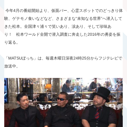
今年4月の番組開始より、仮面バー、心霊スポットでのどっきり体
験、ゲテモノ食いなどなど、さまざまな“未知なる世界”へ潜入して
きた松本。全国津々浦々で笑いあり、涙あり、そして珍味あ
り！ 松本ワールド全開で潜入調査に奔走した2016年の勇姿を振
り返る。
「MATSUぼっち」は、毎週木曜日深夜24時25分からフジテレビで
放送中。