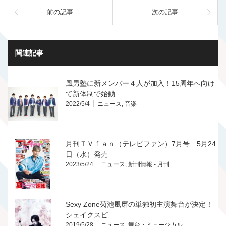
前の記事
次の記事
関連記事
風男塾に新メンバー４人が加入！15周年へ向け
て新体制で始動
2022/5/4
ニュース
,
音楽
月刊ＴＶｆａｎ（テレビファン）7月号 5月24
日（水）発売
2023/5/24
ニュース
,
新刊情報 - 月刊
Sexy Zone菊池風磨の単独初主演舞台が決定！
シェイクスピ…
2019/5/28
ニュース
,
舞台・ミュージカル