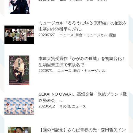
ミュージカル『るろうに剣心 京都編』の配役を
主演の小池徹平らがY…
2020/7/27
ニュース
,
舞台・ミュージカル
,
配信
本屋大賞受賞作『かがみの孤城』を初舞台化！
生駒里奈主演で東阪名で…
2020/7/1
ニュース
,
舞台・ミュージカル
SEKAI NO OWARI、高畑充希「氷結ブランド戦
略発表会」…
2023/5/12
その他
,
ニュース
【猫の日記念】さらば青春の光・森田哲矢イン