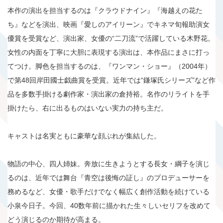
本作の演出を担当するのは『クラウドナイン』『海越えの花た
ち』などを演出、映画『愛しのアイリーン』でキネマ旬報助演女
優賞を受賞など、演出家、女優の“二刀流”で活躍している木野花。
女性の内面を丁寧に大胆に表現する演出は、本作品にまさに打っ
てつけ。脚色を担当するのは、『ワンマン・ショー』（2004年）
で第48回岸田國士戯曲賞を受賞。近年では“鎌塚氏シリーズ”など作
品を多数手掛ける劇作家・演出家の倉持裕。名作のリライトを手
掛けたら、右に出るものはいない実力の持ち主だ。
キャストは名実ともに豪華な顔ぶれが集結した。
物語の中心、四人姉妹。奔放に生きようとする長女・綱子を演じ
るのは、近年では舞台『青空は後悔の証し』のプロデューサーを
務めるなど、女優・歌手だけでなく幅広く創作活動を続けている
小泉今日子。今回、40数年前に描かれた生々しいセリフを改めて
どう演じるのか期待が高まる。