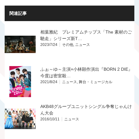
関連記事
相葉雅紀 プレミアムチップス「The 素材のご
馳走」シリーズ新T…
2023/7/24
その他
,
ニュース
ふぉ～ゆ～主演×小林顕作演出『BORN 2 DIE』
今度は密室殺…
2021/8/24
ニュース
,
舞台・ミュージカル
AKB48グループユニットシングル争奪じゃんけ
ん大会
2016/10/11
ニュース