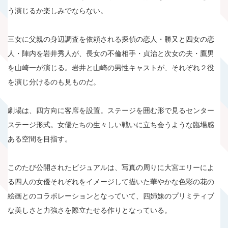
う演じるか楽しみでならない。
三女に父親の身辺調査を依頼される探偵の恋人・勝又と四女の恋
人・陣内を岩井秀人が、長女の不倫相手・貞治と次女の夫・鷹男
を山崎一が演じる。岩井と山崎の男性キャストが、それぞれ２役
を演じ分けるのも見ものだ。
劇場は、四方向に客席を設置。ステージを囲む形で見るセンター
ステージ形式。女優たちの生々しい戦いに立ち会うような臨場感
ある空間を目指す。
このたび公開されたビジュアルは、写真の周りに大宮エリーによ
る四人の女優それぞれをイメージして描いた華やかな色彩の花の
絵画とのコラボレーションとなっていて、四姉妹のプリミティブ
な美しさと力強さを際立たせる作りとなっている。