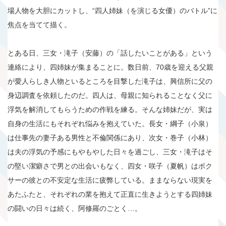
場人物を大胆にカットし、“四人姉妹（を演じる女優）のバトル”に
焦点を当てて描く。
とある日、三女・滝子（安藤）の「話したいことがある」という
連絡により、四姉妹が集まることに。数日前、70歳を迎える父親
が愛人らしき人物といるところを目撃した滝子は、興信所に父の
身辺調査を依頼したのだ。四人は、母親に知られることなく父に
浮気を解消してもらうための作戦を練る。そんな姉妹だが、実は
自身の生活にもそれぞれ悩みを抱えていた。長女・綱子（小泉）
は仕事先の妻子ある男性と不倫関係にあり、次女・巻子（小林）
は夫の浮気の予感にもやもやした日々を過ごし、三女・滝子はそ
の堅い潔癖さで男との出会いもなく、四女・咲子（夏帆）はボク
サーの彼との不安定な生活に疲弊している。ままならない現実を
あたふたと、それぞれの業を抱えて正直に生きようとする四姉妹
の闘いの日々は続く、阿修羅のごとく…。