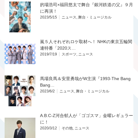
的場浩司×福田悠太で舞台『銀河鉄道の父』９月
に再演！
2023/5/15
ニュース
,
舞台・ミュージカル
嵐５人それぞれロケ取材へ！ NHKの東京五輪関
連特番「2020ス…
2019/7/19
スポーツ
,
ニュース
馬場良馬＆安里勇哉がW主演『1993-The Bang
Bang…
2023/6/2
ニュース
,
舞台・ミュージカル
A.B.C-Z河合郁人が「ゴゴスマ」金曜レギュラー
に！
2020/3/12
その他
,
ニュース