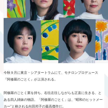
今秋９月に東京・シアタートラムにて、モチロンプロデュース
『阿修羅のごとく』が上演される。
阿修羅のごとく業を持ち、右往左往しながらも正直に生きる、と
ある四人姉妹の物語。「阿修羅のごとく」は、“昭和のヒットメー
カー”と称される向田邦子の最高傑作だ。