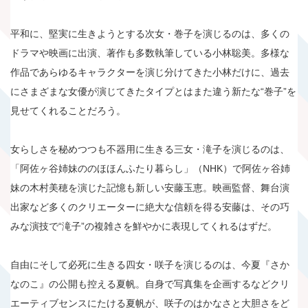
平和に、堅実に生きようとする次女・巻子を演じるのは、多くの
ドラマや映画に出演、著作も多数執筆している小林聡美。多様な
作品であらゆるキャラクターを演じ分けてきた小林だけに、過去
にさまざまな女優が演じてきたタイプとはまた違う新たな“巻子”を
見せてくれることだろう。
女らしさを秘めつつも不器用に生きる三女・滝子を演じるのは、
「阿佐ヶ谷姉妹ののほほんふたり暮らし」（NHK）で阿佐ヶ谷姉
妹の木村美穂を演じた記憶も新しい安藤玉恵。映画監督、舞台演
出家など多くのクリエーターに絶大な信頼を得る安藤は、その巧
みな演技で“滝子”の複雑さを鮮やかに表現してくれるはずだ。
自由にそして必死に生きる四女・咲子を演じるのは、今夏『さか
なのこ』の公開も控える夏帆。自身で写真集を企画するなどクリ
エーティブセンスにたける夏帆が、咲子のはかなさと大胆さをど