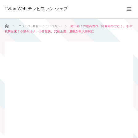
TVfan Web テレビファン ウェブ
ホーム
ニュース
,
舞台・ミュージカル
向田邦子の最高傑作「阿修羅のごとく」を今
秋舞台化！小泉今日子、小林聡美、安藤玉恵、夏帆が四人姉妹に