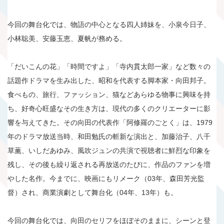
今回の舞台化では、物語の中心となる四人姉妹を、小泉今日子、
小林聡美、安藤玉恵、夏帆が務める。
「だいこんの花」「時間ですよ」「寺内貫太郎一家」など数々の
話題作ドラマを生み出した、昭和を代表する脚本家・向田邦子。
食べもの、旅行、ファッション、猫などあらゆる物事に興味を持
ち、好奇心旺盛なその生き方は、現代の多くのクリエーターに影
響を与えてきた。その向田の代表作「阿修羅のごとく」は、1979
年のドラマ放送当時、和田勉氏の斬新な演出と、加藤治子、八千
草薫、いしだあゆみ、風吹ジュンの共演で視聴者に鮮烈な印象を
残し、その後も繰り返される再放送のたびに、作品のファンを増
やした名作。今までに、映画にもリメーク（03年、森田芳光監
督）され、商業演劇として舞台化（04年、13年）も。
今回の舞台化では、向田のセリフをほぼそのままに、シーンと登