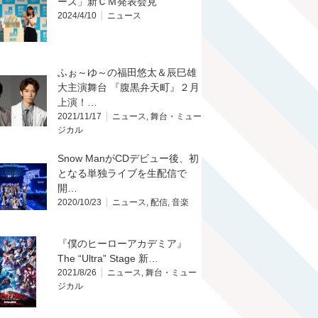
ーズ」新ＣＭ発表会見
2024/4/10
ニュース
ふぉ～ゆ～の福田悠太＆辰巳雄
大主演舞台 『腹黒弁天町』２月
上演！…
2021/11/17
ニュース
,
舞台・ミュー
ジカル
Snow ManがCDデビュー後、初
となる単独ライブを生配信で
開…
2020/10/23
ニュース
,
配信
,
音楽
『僕のヒーローアカデミア』
The “Ultra” Stage 新…
2021/8/26
ニュース
,
舞台・ミュー
ジカル