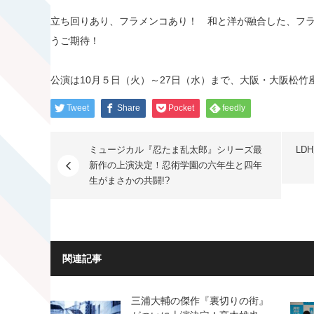
立ち回りあり、フラメンコあり！ 和と洋が融合した、フラ
うご期待！
公演は10月５日（火）～27日（水）まで、大阪・大阪松竹
Tweet
Share
Pocket
feedly
ミュージカル『忍たま乱太郎』シリーズ最
LD
新作の上演決定！忍術学園の六年生と四年
生がまさかの共闘!?
関連記事
三浦大輔の傑作『裏切りの街』