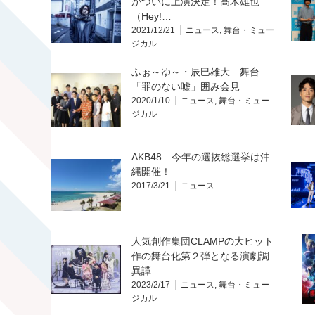
がついに上演決定！髙木雄也
（Hey!…
2021/12/21
ニュース
,
舞台・ミュー
ジカル
ふぉ～ゆ～・辰巳雄大 舞台
「罪のない嘘」囲み会見
2020/1/10
ニュース
,
舞台・ミュー
ジカル
AKB48 今年の選抜総選挙は沖
縄開催！
2017/3/21
ニュース
人気創作集団CLAMPの大ヒット
作の舞台化第２弾となる演劇調
異譚…
2023/2/17
ニュース
,
舞台・ミュー
ジカル