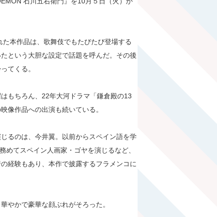
EMON 石川五右衛門』を10月５日（火）か
された本作品は、歌舞伎でもたびたび登場する
いたという大胆な設定で話題を呼んだ。その後
帰ってくる。
はもちろん、22年大河ドラマ「鎌倉殿の13
の映像作品への出演も続いている。
演じるのは、今井翼。以前からスペイン語を学
を務めてスペイン人画家・ゴヤを演じるなど、
行の経験もあり、本作で披露するフラメンコに
と華やかで豪華な顔ぶれがそろった。