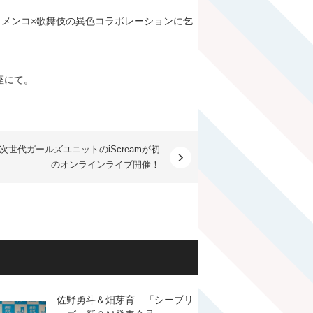
メンコ×歌舞伎の異色コラボレーションに乞
座にて。
H次世代ガールズユニットのiScreamが初
のオンラインライブ開催！
佐野勇斗＆畑芽育 「シーブリ