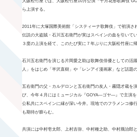
大阪松竹座では、大阪松竹座10月公演『十月花形歌舞伎 GO
ら上演する。
2011年に大塚国際美術館「システィーナ歌舞伎」で初演
伝説の大盗賊・石川五右衛門が実はスペインの血を引いて
３度の上演を経て、このたび実に７年ぶりに大阪松竹座に
石川五右衛門を演じる片岡愛之助は歌舞伎俳優としての活躍
人」をはじめ「半沢直樹」や「レンアイ漫画家」など話題
五右衛門の父・カルデロンと五右衛門の友人・霧隠才蔵を
び、今年４月にはミュージカル『GOYA―ゴヤ―』で主演
公私共にスペインに縁が深い今井。現地でのフラメンコ修
も期待が膨らむ。
共演には中村壱太郎、上村吉弥、中村種之助、中村鴈治郎