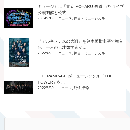
ミュージカル「青春‐AOHARU‐鉄道」の ライブ
公演開催と公式…
2019/7/18
ニュース
,
舞台・ミュージカル
『アルキメデスの大戦』を鈴木拡樹主演で舞台
化！一人の天才数学者が…
2022/4/21
ニュース
,
舞台・ミュージカル
THE RAMPAGE がニューシングル「THE
POWER」を…
2022/6/30
ニュース
,
配信
,
音楽