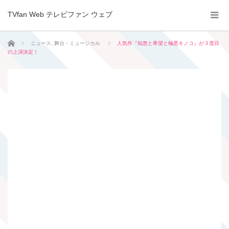
TVfan Web テレビファン ウェブ
ホーム
ニュース
,
舞台・ミュージカル
人気作『知恵と希望と極悪キノコ』が３度目
の上演決定！