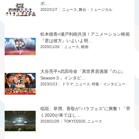
ボ…
2022/11/7
ニュース
,
舞台・ミュージカル
松本穂香×瀬戸利樹共演！アニメーション映画
『君は彼方』いよいよ明…
2020/11/26
ニュース
,
映画
大谷亮平×武田玲奈「異世界居酒屋『のぶ』
Season３」インタビ…
2023/1/13
ドラマ
,
ニュース
,
特集・インタビュー
稲垣、草彅、香取が“パラフェス”に興奮！「早
く2020が来てほし…
2018/11/26
TOKYO2020
,
ニュース