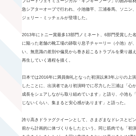
ブロードウェイミュージカル「キンキーブーツ」の囲み取材
急シアターオーブで行われ、小池徹平、三浦春馬、ソニン
ジェリー・ミッチェルが登壇した。
2013年にトニー賞最多13部門ノミネート、6部門受賞し
に陥った老舗の靴工場の跡取り息子チャーリー（小池）が
い、無意識の差別や偏見から巻き起こるトラブルを乗り越
再生していく過程を描く。
日本では2016年に満員御礼となった初演以来3年ぶりの上
したことに、出演者であり初演時でに尽力した三浦は「心か
成長をシェアしながら取り組めています」と語り、小池も「
じないくらい、集まると安心感があります」と語った。
誇り高きドラァグクイーンとして、さまざまなドレスとピ
前から計画的に体づくりをしたという。同じ筋肉でも「初