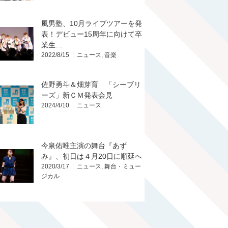
風男塾、10月ライブツアーを発
表！デビュー15周年に向けて卒
業生…
2022/8/15
ニュース
,
音楽
佐野勇斗＆畑芽育 「シーブリ
ーズ」新ＣＭ発表会見
2024/4/10
ニュース
今泉佑唯主演の舞台『あず
み』、初日は４月20日に順延へ
2020/3/17
ニュース
,
舞台・ミュー
ジカル