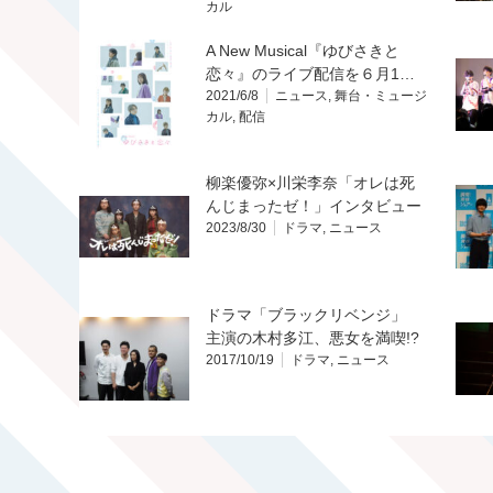
カル
A New Musical『ゆびさきと
恋々』のライブ配信を６月1…
2021/6/8
ニュース
,
舞台・ミュージ
カル
,
配信
柳楽優弥×川栄李奈「オレは死
んじまったゼ！」インタビュー
2023/8/30
ドラマ
,
ニュース
ドラマ「ブラックリベンジ」
主演の木村多江、悪女を満喫!?
2017/10/19
ドラマ
,
ニュース