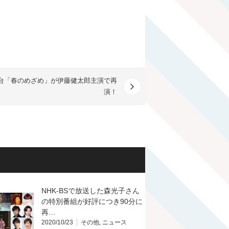
台「春のめざめ」が伊藤健太郎主演で再
演！
NHK-BSで放送した森光子さん
の特別番組が好評につき90分に
再…
2020/10/23
その他
,
ニュース