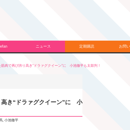
efan
ニュース
定期購読
お問
た筋肉で再び誇り高き“ドラァグクイーン”に 小池徹平も太鼓判！
り高き“ドラァグクイーン”に 小
馬
,
小池徹平