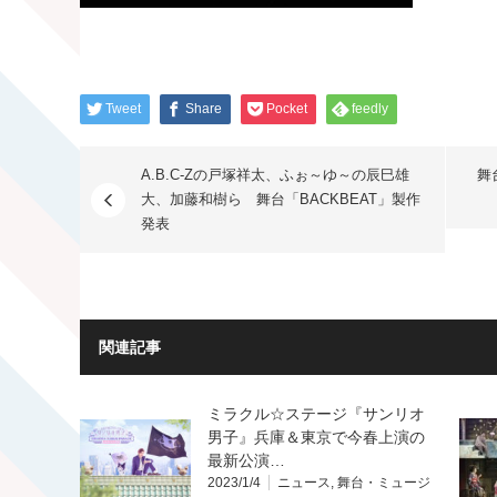
Tweet
Share
Pocket
feedly
A.B.C-Zの戸塚祥太、ふぉ～ゆ～の辰巳雄
舞
大、加藤和樹ら 舞台「BACKBEAT」製作
発表
関連記事
ミラクル☆ステージ『サンリオ
男子』兵庫＆東京で今春上演の
最新公演…
2023/1/4
ニュース
,
舞台・ミュージ