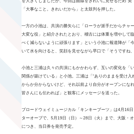
を大きくしましたが、今回は曲線をきれいに見せるため“美
「大事なこと。きれいだから」と太鼓判を押した。
一方の小池は、共演の勝矢らに「ローラが派手だからチャ
大変な役」と紹介されたとおり、稽古には体重を増やして臨
べく減らないように頑張ります」という小池に報道陣が「
いて水を向けると、笑顔を見せながら早口で「そうですね
小池と三浦は久々の共演にもかかわらず、互いの変化を「
関係が築けている」と小池。三浦は「“ありのままを受け入
からか分からないけど、それ以前より自分がオープンにな
皆さんにも伝われば」と観客にメッセージを送った。
ブロードウェイミュージカル「キンキーブーツ」は4月16日
ターオーブで、5月19日（日）～28日（火）まで、大阪・
につき、当日券を発売予定。