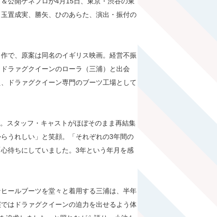
＆公開ゲネプロが4月15日、東京・渋谷の東
、玉置成実、勝矢、ひのあらた、演出・振付の
た名作で、原案は同名のイギリス映画。経営不振
、ドラァグクイーンのローラ（三浦）と出会
え、ドラァグクイーン専門のブーツ工場として
演。スタッフ・キャストがほぼそのまま再結集
らうれしい」と笑顔。「それぞれの3年間の
心待ちにしていました。3年という年月を感
ンヒールブーツを堂々と着用する三浦は、半年
演ではドラァグクイーンの迫力を出せるよう体