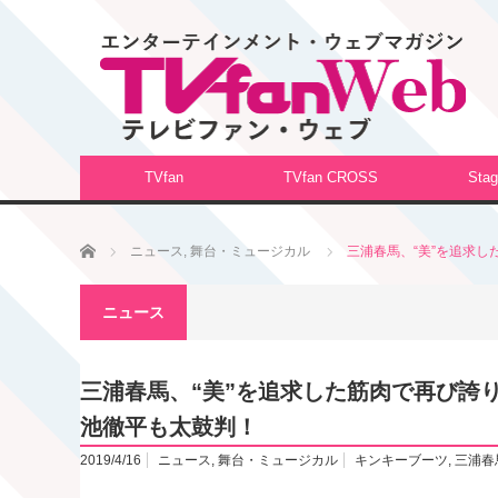
TVfan
TVfan CROSS
Stag
ホーム
ニュース
,
舞台・ミュージカル
三浦春馬、“美”を追求し
ニュース
三浦春馬、“美”を追求した筋肉で再び誇
池徹平も太鼓判！
2019/4/16
ニュース
,
舞台・ミュージカル
キンキーブーツ
,
三浦春