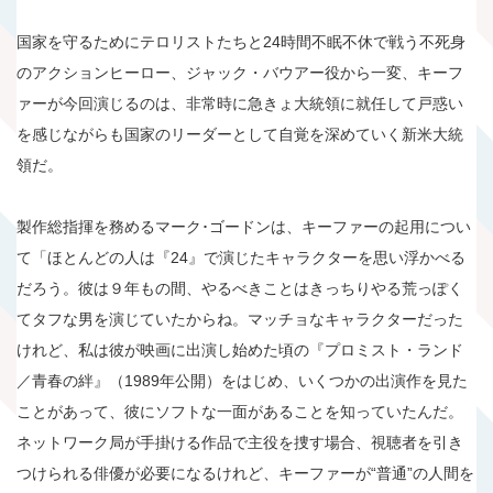
国家を守るためにテロリストたちと24時間不眠不休で戦う不死身
のアクションヒーロー、ジャック・バウアー役から一変、キーフ
ァーが今回演じるのは、非常時に急きょ大統領に就任して戸惑い
を感じながらも国家のリーダーとして自覚を深めていく新米大統
領だ。
製作総指揮を務めるマーク･ゴードンは、キーファーの起用につい
て「ほとんどの人は『24』で演じたキャラクターを思い浮かべる
だろう。彼は９年もの間、やるべきことはきっちりやる荒っぽく
てタフな男を演じていたからね。マッチョなキャラクターだった
けれど、私は彼が映画に出演し始めた頃の『プロミスト・ランド
／青春の絆』（1989年公開）をはじめ、いくつかの出演作を見た
ことがあって、彼にソフトな一面があることを知っていたんだ。
ネットワーク局が手掛ける作品で主役を捜す場合、視聴者を引き
つけられる俳優が必要になるけれど、キーファーが“普通”の人間を