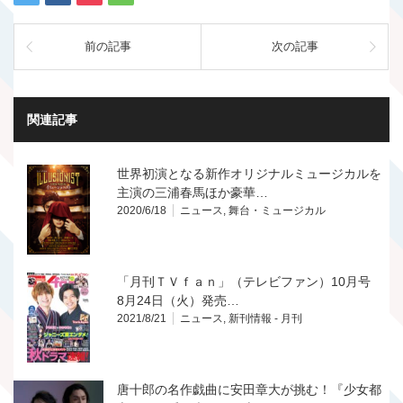
前の記事
次の記事
関連記事
世界初演となる新作オリジナルミュージカルを
主演の三浦春馬ほか豪華…
2020/6/18
ニュース
,
舞台・ミュージカル
「月刊ＴＶｆａｎ」（テレビファン）10月号
8月24日（火）発売…
2021/8/21
ニュース
,
新刊情報 - 月刊
唐十郎の名作戯曲に安田章大が挑む！『少女都