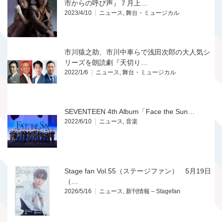
市からの呼び声』７月上…
2023/4/10
ニュース
,
舞台・ミュージカル
市川猿之助、市川中車らで浅田次郎の大人気シ
リーズを朗読劇『天切り…
2022/1/6
ニュース
,
舞台・ミュージカル
SEVENTEEN 4th Album「Face the Sun…
2022/6/10
ニュース
,
音楽
Stage fan Vol.55（ステージファン） 5月19日
（…
2026/5/16
ニュース
,
新刊情報 – Stagefan