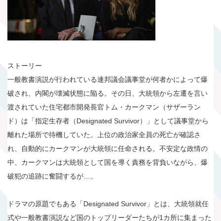
ストーリー
一般教書演説が行われている連邦議会議事堂が何者かによって爆
破され、内閣が壊滅状態に陥る。その日、大統領から左遷を言い
渡されていた住宅都市開発長官トム・カークマン（サザーラン
ド）は「指定生存者（Designated Survivor）」として議事堂から
離れた場所で待機していた。上位の政治家全員の死亡が確認さ
れ、自動的にカークマンが大統領に任命される。不安定な政情の
中、カークマンは大統領として国を導く責務を背負いながら、爆
破犯の追跡に奮闘するが…。
ドラマの原題でもある「Designated Survivor」とは、大統領就任
式や一般教書演説など国のトップリーダーたちが1カ所に集まった