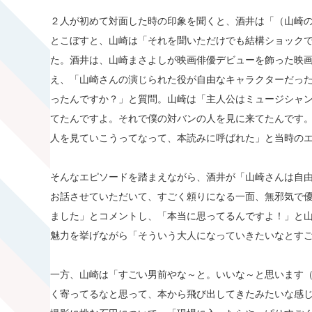
２人が初めて対面した時の印象を聞くと、酒井は「（山崎
とこぼすと、山崎は「それを聞いただけでも結構ショック
た。酒井は、山崎まさよしが映画俳優デビューを飾った映画
え、「山崎さんの演じられた役が自由なキャラクターだっ
ったんですか？」と質問。山崎は「主人公はミュージシャ
てたんですよ。それで僕の対バンの人を見に来てたんです
人を見ていこうってなって、本読みに呼ばれた」と当時の
そんなエピソードを踏まえながら、酒井が「山崎さんは自
お話させていただいて、すごく頼りになる一面、無邪気で
ました」とコメントし、「本当に思ってるんですよ！」と
魅力を挙げながら「そういう大人になっていきたいなとす
一方、山崎は「すごい男前やな～と。いいな～と思います
く寄ってるなと思って、本から飛び出してきたみたいな感