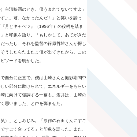
の）主演映画のとき、僕うまれてないですよ」
ですよ。君、なかったんだ！」と笑いを誘っ
『月とキャベツ』（1996年）の役柄を踏ま
た」と印象を語り、「もしかして、あてがきだ
ンだったし、それを監督の篠原哲雄さんが探し
。そうしたらたまたま僕が出てきたから、この
エピソードを明かした。
由で自分に正直で。僕は山崎さんと撮影期間中
優しい部分に助けられて、エネルギーをもらい
山崎に向けて強調する一幕も。酒井は、山崎の
ごく思いました」と声を弾ませた。
（笑）」としみじみ。「原作の石田くんにすご
じですごく合ってる」と印象を語った。また、