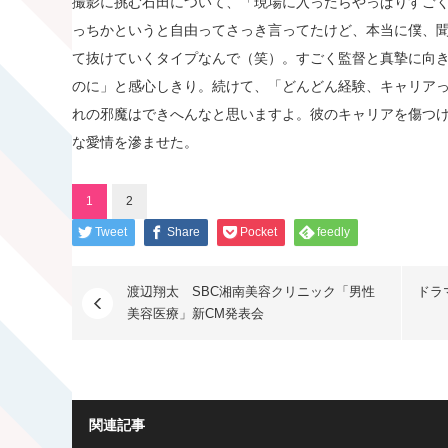
撮影に挑む石田について、「現場に入ったらやっぱりすご
っちかというと自由ってさっき言ってたけど、本当に僕、
て抜けていくタイプなんで（笑）。すごく監督と真摯に向
のに」と感心しきり。続けて、「どんどん経験、キャリア
れの邪魔はできへんなと思いますよ。彼のキャリアを傷つ
な愛情を滲ませた。
1
2
Tweet
Share
Pocket
feedly
渡辺翔太 SBC湘南美容クリニック「男性
ドラ
美容医療」新CM発表会
関連記事