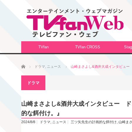
TVfan
TVfan CROSS
Stag
ホーム
ドラマ
,
ニュース
山崎まさよし&酒井大成インタビュー
ドラマ
山崎まさよし&酒井大成インタビュー 
的な餌付け。』
2024/8/8
ドラマ
,
ニュース
三ツ矢先生の計画的な餌付け
,
山崎ま