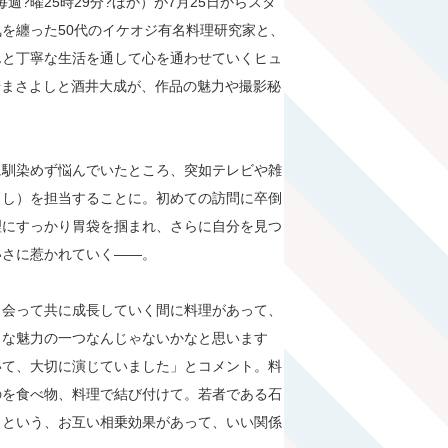
週?曜25時29分?ほか）が7月25日からスタ
を纏った50代のイケオジ有名料理研究家と、
んと丁寧な生活を通して心を通わせていくヒュ
崎まさよしと酒井大成が、作品の魅力や撮影秘
に馴染めず悩んでいたところ、突如テレビや雑
よし）を担当することに。初めての訪問に卒倒
理にすっかり胃袋を掴まれ、さらに自分を見つ
いさに惹かれていく――。
出会って共に成長していく間に料理があって、
きな魅力の一つなんじゃないかなと思います
いて、大切に演じていました」とコメント。料
のを食べ物、料理で結び付けて。若者である石
くという、お互い相乗効果があって、いい関係