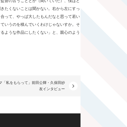
く監督の言うこととか（聞いていた）、僕はど
聞きたくないことは聞かない。右から左にすっ
き合って、やっぱ大したもんだなと思って若い
っていうのを積んでいくわけじゃないすか。そ
けるような作品にしたくない」と、親心のよう
マ「私をもらって」前田公輝・久保田紗
友インタビュー