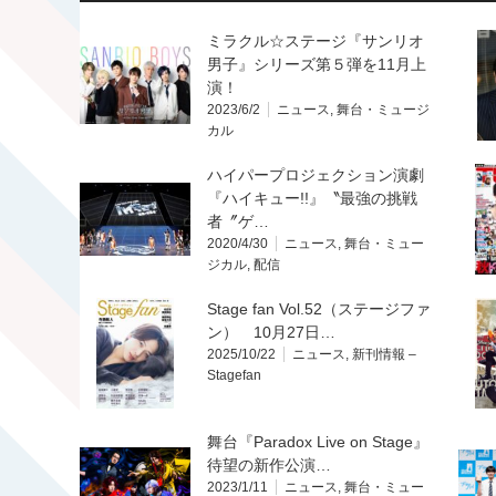
ミラクル☆ステージ『サンリオ
男子』シリーズ第５弾を11月上
演！
2023/6/2
ニュース
,
舞台・ミュージ
カル
ハイパープロジェクション演劇
『ハイキュー!!』〝最強の挑戦
者〞ゲ…
2020/4/30
ニュース
,
舞台・ミュー
ジカル
,
配信
Stage fan Vol.52（ステージファ
ン） 10月27日…
2025/10/22
ニュース
,
新刊情報 –
Stagefan
舞台『Paradox Live on Stage』
待望の新作公演…
2023/1/11
ニュース
,
舞台・ミュー