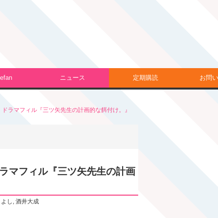
efan
ニュース
定期購読
お問
 ドラマフィル『三ツ矢先生の計画的な餌付け。』
ドラマフィル『三ツ矢先生の計画
さよし
,
酒井大成