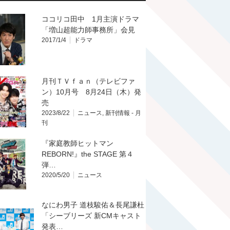
ココリコ田中 1月主演ドラマ
「増山超能力師事務所」会見
2017/1/4
ドラマ
月刊ＴＶｆａｎ（テレビファ
ン）10月号 8月24日（木）発
売
2023/8/22
ニュース
,
新刊情報 - 月
刊
『家庭教師ヒットマン
REBORN!』the STAGE 第４
弾…
2020/5/20
ニュース
なにわ男子 道枝駿佑＆長尾謙杜
「シーブリーズ 新CMキャスト
発表…