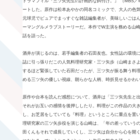
ドラマフィル『三ツ矢先生の計画的な餌付け。』 （MBS／毎
ートした。原作は松本あやかの同名コミックで、大人の色気
元球児でピュアでまっすぐな雑誌編集者が、美味しいごは
ーマングルメラブストーリーだ。本作でW主演を務める山
話を語った。
酒井が演じるのは、若手編集者の石田友也。女性誌の環境
誌に引っ張りだこの人気料理研究家・三ツ矢歩（山崎まさ
するほど緊張していた石田だったが、三ツ矢が振る舞う料
める三ツ矢の優しい視線、朗らかな人柄、時折見せるかわ
原作や台本を読んだ感想について、酒井は「三ツ矢先生と
それがお互いの感情を後押ししたり。料理がこの作品の大
し、お芝居をしていても『料理』というところに重点を置
理研究家の三ツ矢歩役を演じる山崎は、「年の差っていう
田くんもそれで成長していくし、三ツ矢は自分から心を開