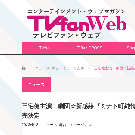
TVfan
TVfan CROSS
Stag
ホーム
ニュース
,
舞台・ミュージカル
三宅健主演！劇団☆新感線『
ニュース
三宅健主演！劇団☆新感線『ミナト町純情オセ
売決定
2023/4/12
ニュース
,
舞台・ミュージカル