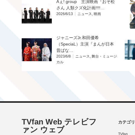
Aぇ! group 主演映画『おそ松
さん 人類クズ化計画!!!!…
2026/6/13
ニュース
,
映画
ジャニーズJr.和田優希
（SpeciaL）主演『まんが日本
昔ばな…
2023/6/8
ニュース
,
舞台・ミュージ
カル
TVfan Web テレビフ
カテゴリ
ァン ウェブ
TVfan