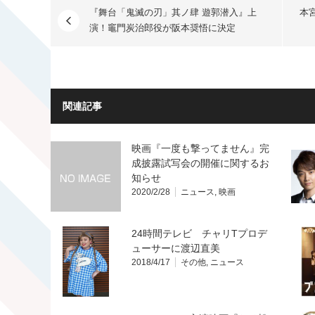
『舞台「鬼滅の刃」其ノ肆 遊郭潜入』上
本
演！竈門炭治郎役が阪本奨悟に決定
関連記事
映画『一度も撃ってません』完
成披露試写会の開催に関するお
知らせ
2020/2/28
ニュース
,
映画
24時間テレビ チャリTプロデ
ューサーに渡辺直美
2018/4/17
その他
,
ニュース