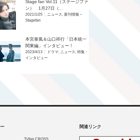
Stage fan Vol.11（ステージファ
ン） 1月27日（…
2021/1/25
ニュース
,
新刊情報 –
Stagefan
本宮泰風＆山口祥行「日本統一
関東編」インタビュー！
2023/4/13
ドラマ
,
ニュース
,
特集・
インタビュー
ー
関連リンク
TVfan CROSS