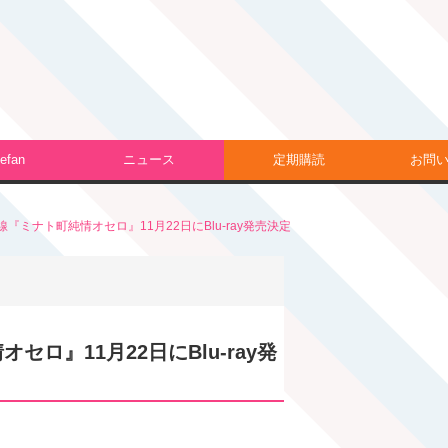
efan
ニュース
定期購読
お問
ミナト町純情オセロ』11月22日にBlu-ray発売決定
ロ』11月22日にBlu-ray発