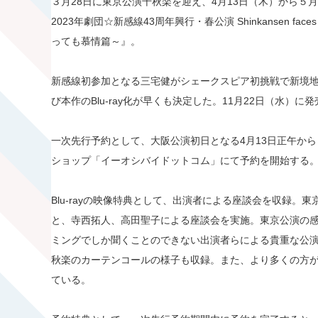
３月28日に東京公演千秋楽を迎え、4月13日（木）から５
2023年劇団☆新感線43周年興行・春公演 Shinkansen fac
っても慕情篇～』。
新感線初参加となる三宅健がシェークスピア初挑戦で新境
び本作のBlu-ray化が早くも決定した。11月22日（水）に
一次先行予約として、大阪公演初日となる4月13日正午から
ショップ「イーオシバイドットコム」にて予約を開始する
Blu-rayの映像特典として、出演者による座談会を収録。
と、寺西拓人、高田聖子による座談会を実施。東京公演の
ミングでしか聞くことのできない出演者らによる貴重な公
秋楽のカーテンコールの様子も収録。また、より多くの方
ている。