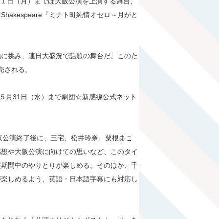
月１日（月）までは大阪公演を上演する舞台、
es Shakespeare『ミナト町純情オセロ～月がと
地に挑み、連日大盛況で話題の舞台だ。このた
発売される。
５月31日（水）まで劇団☆新感線公式ネット
。
東京公演終了後に、三宅、松井玲奈、粟根まこ
感想や大阪公演に向けての思いなど、このタイ
演期間中のやりとりが楽しめる。そのほか、千
が楽しめるよう、英語・日本語字幕にも対応し