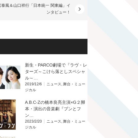
宮泰風＆山口祥行「日本統一 関東編」イ
ンタビュー！
新生・PARCO劇場で『ラヴ・レ
ターズ～こけら落としスペシャ
ル～…
2019/12/6
ニュース
,
舞台・ミュー
ジカル
A.B.C-Zの橋本良亮主演×G２脚
本・演出の音楽劇『ブンとフ
ン…
2023/2/20
ニュース
,
舞台・ミュー
ジカル