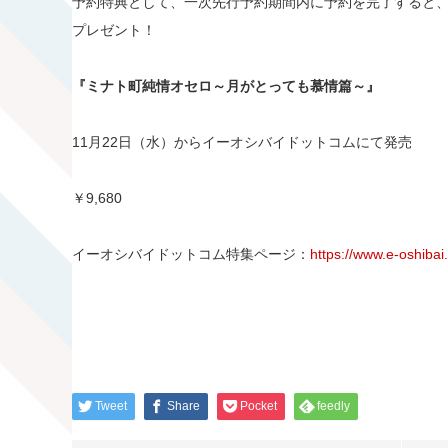
予約特典として、一次先行予約期間内に予約を完了すると
プレゼント！
『ミナト町純情オセロ～月がとっても慕情篇～』
11月22日（水）からイーオシバイドットコムにて発売
￥9,680
イーオシバイドットコム特集ページ：
https://www.e-oshibai
Tweet
Share
Pocket
feedly