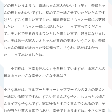
どの役というよりも、奈緒ちゃん本人がいい！（笑） 奈緒ちゃ
んの役もかわいいですし、初めてご一緒させていただいたんです
けど、すごく優しい方でした。撮影終盤に「もっと一緒にお芝居
したい！」「もっと一緒にお話したい！」って言ってくださっ
て。テレビで見る通りホワンとした優しい方で、好きになりまし
た。実は歌手の家入レオちゃんが共通の友達ということを、奈緒
ちゃんの撮影が終わった後に知って。「うわ、話せばよかっ
た！」って思いましたね。
――小刀祢は「不幸を呼ぶ女」を自称していますが、山本さんの
最近あった小さな幸せと小さな不幸は？
小さな幸せは、マルプーとティーカッププードルの２匹の愛犬と
一緒にいる時間ですね。すごい甘えん坊な子と、ちょっとお姉さ
んタイプな子なんです。家に帰るとすごく喜んでくれるので、そ
れが当たり前の日常でもあり、幸せでもありますね。小さな不幸