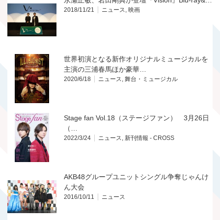
永瀬正敏、岩田剛典が登壇『Vision』Blu-ray&…
2018/11/21
ニュース
,
映画
世界初演となる新作オリジナルミュージカルを
主演の三浦春馬ほか豪華…
2020/6/18
ニュース
,
舞台・ミュージカル
Stage fan Vol.18（ステージファン） 3月26日
（…
2022/3/24
ニュース
,
新刊情報 - CROSS
AKB48グループユニットシングル争奪じゃんけ
ん大会
2016/10/11
ニュース