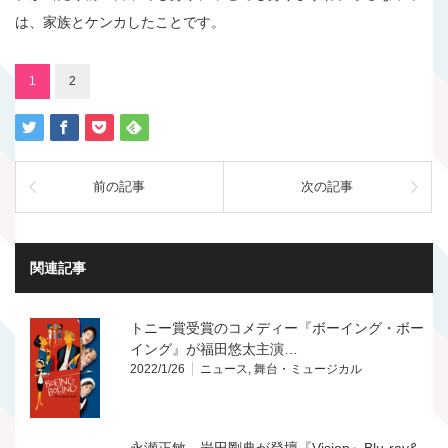
は、家族とケンカしたことです。
1
2
前の記事
次の記事
関連記事
トニー賞受賞のコメディー『ボーイング・ボー
イング』が福田悠太主演…
2022/1/26
ニュース
,
舞台・ミュージカル