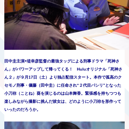
田中圭主演×堤幸彦監督の最強タッグによる刑事ドラマ「死神さ
ん」がパワーアップして帰ってくる！ Huluオリジナル「死神さ
ん２」が９月17日（土）より独占配信スタート。本作で孤高のク
セモノ刑事・儀藤（田中圭）に任命され“２代目パシリ”となった
小刀祢（ことね）葵を演じるのは山本舞香。緊張感を持ちつつも
楽しみながら撮影に挑んだ彼女は、どのように小刀祢を形作って
いったのだろうか。