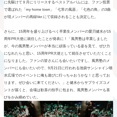
に先駆けて９月にリリースするベストアルバムには、ファン投票
で選ばれた「my home town」「七常の風器」「七色の鳥」の3曲
が現メンバーの再録Ver.にて収録されることも決定した。
さらに、15周年を盛り上げるべく卒業生メンバーの愛刃健水が15
周年PR大使に就任したことが発表に！「風男塾は卒業しました
が、今の風男塾メンバーが本当に頑張っている姿を見て、ぜひ力
になれたらと思い、15周年PR大使として就任させていただくこと
になりました。ファンの皆さんにも会いたいですし、風男塾のメ
ンバーにも会いたいので、9月21日に行われる池袋サンシャイン噴
水広場でのイベントに俺も遊びに行っちゃおうかな！と思ってお
ります。ぜひ会いに来てください。」と健水からサプライズコメ
ントが届くと、会場は歓喜の拍手に包まれ、風男塾メンバーも喜
びをかみ締めていた。