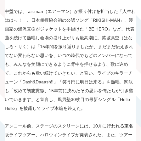
中盤では、 air:man（エアーマン）が振り付けを担当した「人生わ
ははっ！」、日本相撲協会初の公認ソング「RIKISHI-MAN」、漫
画家の浦沢直樹がジャケットを手掛けた「BE HERO」など、代表
曲を続けて熱唱し会場の盛り上がりも最高潮に。英城凛空（はな
しろ・りく）は「15年間を振り返りましたが、まだまだ伝えきれ
てない変わらない思いを、いつの時代でもどのメンバーになって
も、みんなを笑顔にできるように背中を押せるよう、歌に込め
て、これからも歌い続けていきたい」と誓い、ライブのキラーチ
ューン「Dash&Daaash!!」「笑う門に明日は来る」を熱唱。関汰
も「改めて初志貫徹、15年前に決めたその思いを俺たちが引き継
いでいきます」と宣言し、風男塾30枚目の最新シングル「Hello
Hello」を披露してライブ本編を終えた。
アンコール前、ステージのスクリーンには、10月に行われる東名
阪ライブツアー、ハロウィンライブが発表された。また、ツアー