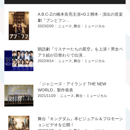
A.B.C-Zの橋本良亮主演×G２脚本・演出の音楽
劇『ブンとフン…
2023/2/20
ニュース
,
舞台・ミュージカル
朗読劇『リスナーたちの星空』を上演！男女ペ
ア５組が日替わりで出演…
2022/4/14
ニュース
,
舞台・ミュージカル
「ジャニーズ・アイランド THE NEW
WORLD」製作発表
2021/11/20
ニュース
,
舞台・ミュージカル
舞台『キングダム』本ビジュアル＆プロモーシ
ョンビデオを公開！