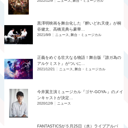
2022/12/9
ニュース
,
舞台・ミュージカル
黒澤明映画を舞台化した『醉いどれ天使』が桐
谷健太、高橋克典ら豪華…
2021/9/9
ニュース
,
舞台・ミュージカル
正義をめぐる壮大なる物語！舞台版『誰ガ為の
アルケミスト』がついに…
2021/12/21
ニュース
,
舞台・ミュージカル
今井翼主演ミュージカル『ゴヤ-GOYA-』のメイ
ンキャストが決定…
2020/12/9
ニュース
FANTASTICSが５月25日（水）ライブアルバ