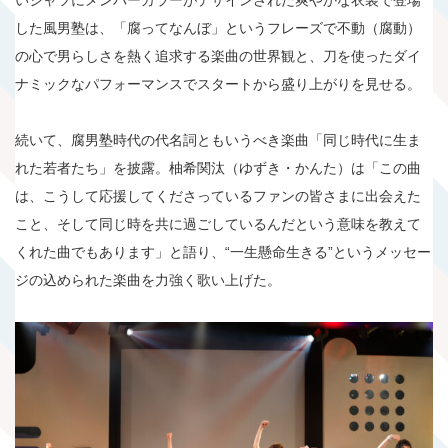
いシャツにメンバーカラーがデザインされた爽やかな衣装で登場
した風男塾は、「腐ってなんぼ」というフレーズで不動（腐動）
の心で男らしさを熱く追求する楽曲の世界観と、刀を使ったダイ
ナミックなパフォーマンスでスタートから盛り上がりを見せる。
続いて、腐男塾時代の代名詞ともいうべき楽曲「同じ時代に生ま
れた若者たち」を披露。柚希関汰（ゆずき・かんた）は「この曲
は、こうして応援してくださっているファンの皆さまに出会えた
こと、そして同じ時を共に過ごしているんだという意味を教えて
くれた曲でもあります」と語り、“一生懸命生きる”というメッセー
ジの込められた楽曲を力強く歌い上げた。