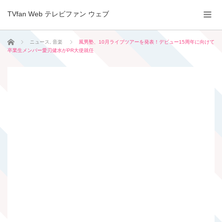
TVfan Web テレビファン ウェブ
ホーム
ニュース
,
音楽
風男塾、10月ライブツアーを発表！デビュー15周年に向けて
卒業生メンバー愛刃健水がPR大使就任