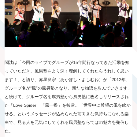
関汰は「今回のライブでグループが15年間行なってきた活動を知
っていただき、風男塾をより深く理解してくれたらうれしく思い
ます！」と語り、赤星良宗（あかぼし・よしむね）が「2012年、
グループ名が“風”の風男塾となり、新たな物語を歩んでいきます」
と続けて、グループ名を腐男塾から風男塾に改名しリリースされ
た「Love Spider」「風一揆」を披露。「世界中に希望の風を吹か
せる」というメッセージが込められた前向きな気持ちになれる楽
曲で、見る人を元気にしてくれる風男塾ならではの魅力を発信し
た。