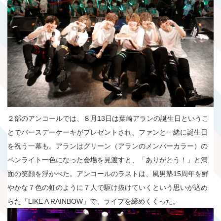
２部のアンコールでは、８月13日は葉崎アランの誕生日というこ
とでバースデーケーキがプレゼントされ、ファンと一緒に誕生日
を祝う一幕も。アランはグリーン（アランのメンバーカラー）の
ペンライト一色になった会場を見渡すと、「ありがとう！」と満
面の笑顔を浮かべた。アンコールのラストは、風男塾15周年を鮮
やかな７色の虹のように７人で駆け抜けていくという思いが込め
らた「LIKE A RAINBOW」で、ライブを締めくくった。