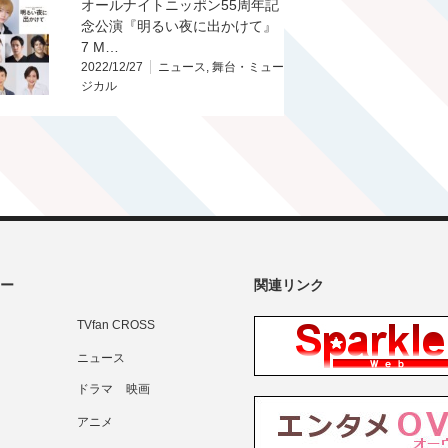
オールナイトニッポン55周年記
念公演『明るい夜に出かけて』
7 M…
2022/12/27
ニュース
,
舞台・ミュー
ジカル
ー
関連リンク
TVfan CROSS
ニュース
ドラマ
映画
アニメ