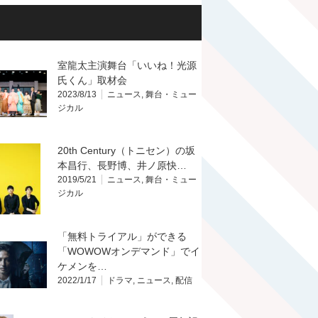
室龍太主演舞台「いいね！光源
氏くん」取材会
2023/8/13
ニュース
,
舞台・ミュー
ジカル
20th Century（トニセン）の坂
本昌行、長野博、井ノ原快…
2019/5/21
ニュース
,
舞台・ミュー
ジカル
「無料トライアル」ができる
「WOWOWオンデマンド」でイ
ケメンを…
2022/1/17
ドラマ
,
ニュース
,
配信