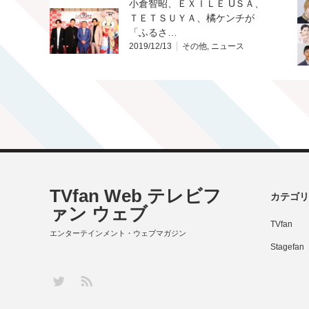
小倉智昭、ＥＸＩＬＥ ÜＳＡ、
ＴＥＴＳＵＹＡ、橘ケンチが
「ふるさ…
2019/12/13
その他
,
ニュース
TVfan Web テレビフ
カテゴリ
ァン ウェブ
TVfan
エンターテインメント・ウェブマガジン
Stagefan
RSS
Twitter