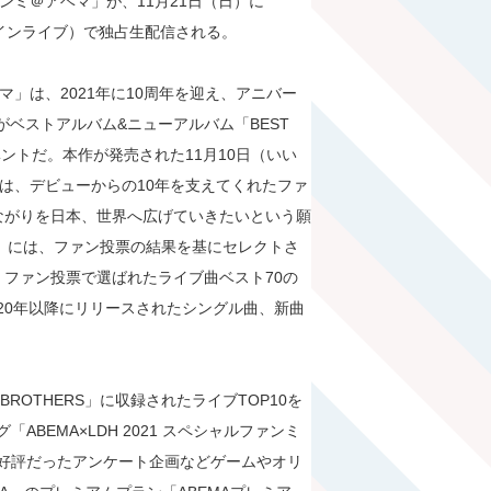
記念ファンミ＠アベマ」が、11月21日（日）に
オンラインライブ）で独占生配信される。
ミ＠アベマ」は、2021年に10周年を迎え、アニバー
RSがベストアルバム&ニューアルバム「BEST
するイベントだ。本作が発売された11月10日（いい
は、デビューからの10年を支えてくれたファ
ながりを日本、世界へ広げていきたいという願
RS」には、ファン投票の結果を基にセレクトさ
くファン投票で選ばれたライブ曲ベスト70の
は、20年以降にリリースされたシングル曲、新曲
ROTHERS」に収録されたライブTOP10を
BEMA×LDH 2021 スペシャルファンミ
AMA」でも好評だったアンケート企画などゲームやオリ