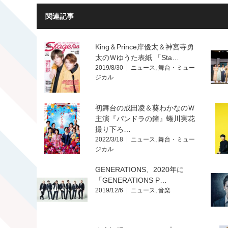
関連記事
King＆Prince岸優太＆神宮寺勇
太のＷゆうた表紙 「Sta…
2019/8/30
ニュース
,
舞台・ミュー
ジカル
初舞台の成田凌＆葵わかなのＷ
主演『パンドラの鐘』蜷川実花
撮り下ろ…
2022/3/18
ニュース
,
舞台・ミュー
ジカル
GENERATIONS、2020年に
「GENERATIONS P…
2019/12/6
ニュース
,
音楽