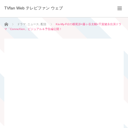
TVfan Web テレビファン ウェブ
ホーム
ドラマ
,
ニュース
,
配信
Kis-My-Ft2の横尾渉×藤ヶ谷太輔×千賀健永出演ドラ
マ「ConneXion」ビジュアル＆予告編公開！