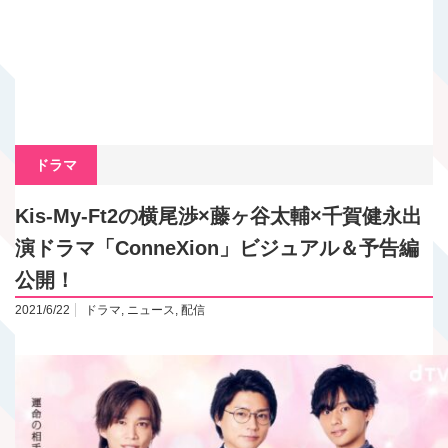
ドラマ
Kis-My-Ft2の横尾渉×藤ヶ谷太輔×千賀健永出
演ドラマ「ConneXion」ビジュアル＆予告編
公開！
2021/6/22
ドラマ
,
ニュース
,
配信