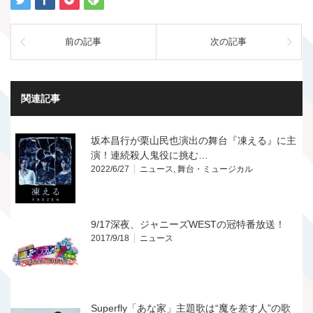
前の記事
次の記事
関連記事
坂本昌行が栗山民也演出の舞台『凍える』に主
演！連続殺人鬼役に挑む…
2022/6/27
ニュース
,
舞台・ミュージカル
9/17深夜、ジャニーズWESTの冠特番放送！
2017/9/18
ニュース
Superfly「あな家」主題歌は“魔を差す人”の歌