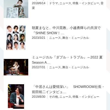
2018/6/14
ドラマ
,
ニュース
,
特集・インタビュー
,
音
楽
朝夏まなと、中川晃教、小越勇輝らの共演で
『SHINE SHOW！…
2023/3/21
ニュース
,
舞台・ミュージカル
ミュージカル『ダブル・トラブル』～2022 夏
Season A…
2022/7/31
ニュース
,
舞台・ミュージカル
「中居さんは愛情深い」 SHOWROOM社長・
前田裕二インタビュ…
2019/8/30
その他
,
ニュース
,
特集・インタビュー