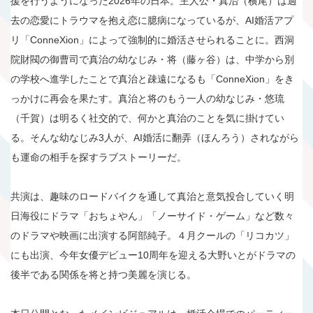
援を行うようになった2026年の日本。主人公・真治（横尾）は過
去の恋愛にトラウマを抱え恋に臆病になっているが、AI婚活アプ
リ「ConneXion」によって強制的に婚活させられることに。西洞
院財閥の御曹司で真治の幼なじみ・将（藤ヶ谷）は、中学から別
の学校へ進学したことで真治と疎遠になるも「ConneXion」をき
っかけに再会を果たす。真治と将のもう一人の幼なじみ・悠琉
（千賀）は明るく社交的で、何かと真治のことを気に掛けてい
る。そんな幼なじみ3人が、AI婚活に翻弄（ほんろう）されながら
も運命の相手を探すラブストーリーだ。
共演は、趣味のロードバイクを通して真治と意気投合していく明
日海役にドラマ「おちょやん」「ノーサイド・ゲーム」など数々
のドラマや映画に出演する阿部純子。４月クールの「リコカツ」
にも出演、今年女優デビュー10周年を迎える大野いとがドラマの
後半である関係を将と持つ美麗を演じる。