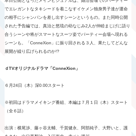
本日公開となったメインビジュアルは、婚活会場でのパーティー
でエレガントなタキシードを着こなすイケメン独身男子達が運命
の相手にシャンパンを差し出すシーンというもの。また同時公開
された予告編では、真治と悠琉の幼なじみ2人が仲睦まじげに語り
合うシーンや将がスマートなスーツ姿でパーティー会場へ現れる
シーンも。「ConneXion」に振り回される３人、果たしてどんな
展開が繰り広げられるのか!?
ｄTVオリジナルドラマ「ConneXion」
６月24日（木）深0.00スタート
※初回はドラマメイキング番組、本編は７月１日（木）スタート
（全６話）
出演：横尾渉、藤ヶ谷太輔、千賀健永、阿部純子、大野いと、護