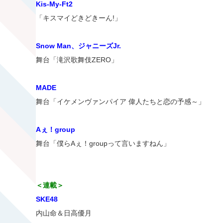
Kis-My-Ft2
「キスマイどきどきーん!」
Snow Man、ジャニーズJr.
舞台「滝沢歌舞伎ZERO」
MADE
舞台「イケメンヴァンパイア 偉人たちと恋の予感～」
Aぇ！group
舞台「僕らAぇ！groupって言いますねん」
＜連載＞
SKE48
内山命＆日高優月