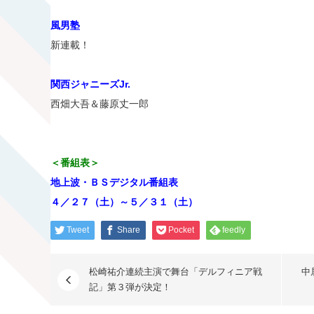
風男塾
新連載！
関西ジャニーズJr.
西畑大吾＆藤原丈一郎
＜番組表＞
地上波・ＢＳデジタル番組表
４／２７（土）～５／３１（土）
Tweet
Share
Pocket
feedly
松崎祐介連続主演で舞台「デルフィニア戦
中
記」第３弾が決定！