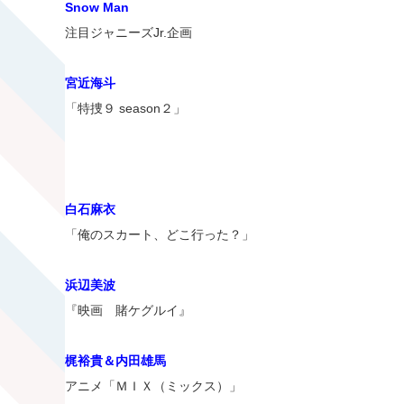
Snow Man
注目ジャニーズJr.企画
宮近海斗
「特捜９ season２」
白石麻衣
「俺のスカート、どこ行った？」
浜辺美波
『映画 賭ケグルイ』
梶裕貴＆内田雄馬
アニメ「ＭＩＸ（ミックス）」