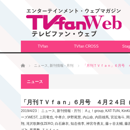
TVfan
TVfan CROSS
Stag
ホーム
ニュース
,
新刊情報 - 月刊
「月刊ＴＶｆａｎ」６月号 
ニュース
「月刊ＴＶｆａｎ」６月号 ４月２４日
2019/4/23
ニュース
,
新刊情報 - 月刊
Aぇ！group
,
KAT-TUN
,
KinKi
ーズWEST
,
上田竜也
,
中孝介
,
伊野尾慧
,
内山命
,
内田雄馬
,
宮近海斗
,
岡
翔
,
滝沢歌舞伎ZERO
,
白石麻衣
,
知念侑李
,
神宮寺勇太
,
藤ヶ谷太輔
,
藤