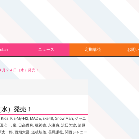
efan
ニュース
定期購読
お問
４月２４日（水）発売！
（水）発売！
 Kids
,
Kis-My-Ft2
,
MADE
,
ske48
,
Snow Man
,
ジャニ
田准一
,
嵐
,
日高優月
,
梶裕貴
,
永瀬廉
,
浜辺美波
,
清原
原丈一郎
,
西畑大吾
,
道枝駿佑
,
長尾謙杜
,
関西ジャニー