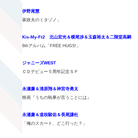
伊野尾慧
家政夫のミタゾノ」
Kis-My-Ft2 北山宏光＆横尾渉＆玉森裕太＆二階堂高嗣
8thアルバム「FREE HUGS!」
ジャニーズWEST
ＣＤデビュー５周年記念ＳＰ
永瀬廉＆清原翔＆神宮寺勇太
映画『うちの執事が言うことには』
永瀬廉＆道枝駿佑＆長尾謙杜
「俺のスカート、どこ行った？」