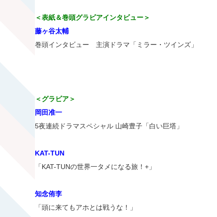
＜表紙＆巻頭グラビアインタビュー＞
藤ヶ谷太輔
巻頭インタビュー 主演ドラマ「ミラー・ツインズ」
＜グラビア＞
岡田准一
5夜連続ドラマスペシャル 山崎豊子「白い巨塔」
KAT-TUN
「KAT-TUNの世界一タメになる旅！+」
知念侑李
「頭に来てもアホとは戦うな！」