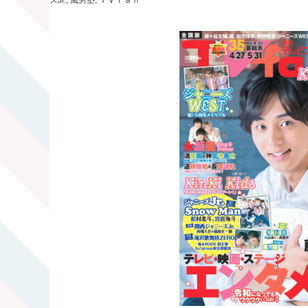
ズJr.
,
風男塾
,
ＴＶｆａｎ