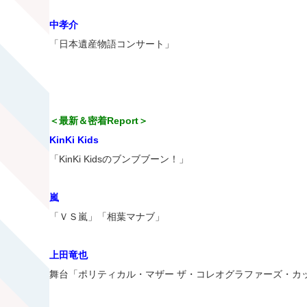
中孝介
「日本遺産物語コンサート」
＜最新＆密着Report＞
KinKi Kids
「KinKi Kidsのブンブブーン！」
嵐
「ＶＳ嵐」「相葉マナブ」
上田竜也
舞台「ポリティカル・マザー ザ・コレオグラファーズ・カ