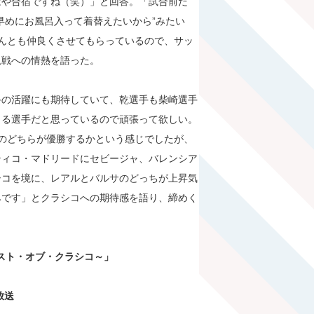
はや合宿ですね（笑）」と回答。「試合前だ
早めにお風呂入って着替えたいから”みたい
んとも仲良くさせてもらっているので、サッ
観戦への情熱を語った。
手の活躍にも期待していて、乾選手も柴崎選手
くる選手だと思っているので頑張って欲しい。
のどちらが優勝するかという感じでしたが、
ティコ・マドリードにセビージャ、バレンシア
シコを境に、レアルとバルサのどっちが上昇気
みです」とクラシコへの期待感を語り、締めく
ベスト・オブ・クラシコ～」
放送