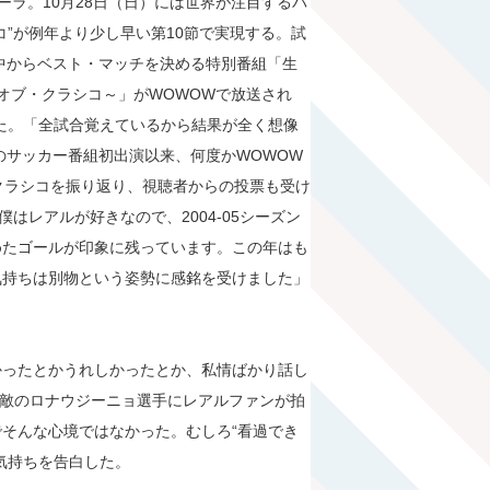
ーラ。10月28日（日）には世界が注目するバ
”が例年より少し早い第10節で実現する。試
の中からベスト・マッチを決める特別番組「生
・オブ・クラシコ～」がWOWOWで放送され
決まった。「全試合覚えているから結果が全く想像
のサッカー番組初出演以来、何度かWOWOW
クラシコを振り返り、視聴者からの投票も受け
はレアルが好きなので、2004-05シーズン
めたゴールが印象に残っています。この年はも
気持ちは別物という姿勢に感銘を受けました」
かったとかうれしかったとか、私情ばかり話し
で、敵のロナウジーニョ選手にレアルファンが拍
そんな心境ではなかった。むしろ“看過でき
気持ちを告白した。