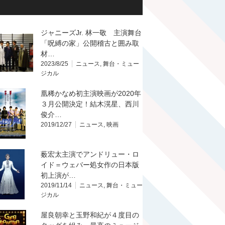
ジャニーズJr. 林一敬 主演舞台
「呪縛の家」公開稽古と囲み取
材…
2023/8/25
ニュース
,
舞台・ミュー
ジカル
凰稀かなめ初主演映画が2020年
３月公開決定！結木滉星、西川
俊介…
2019/12/27
ニュース
,
映画
薮宏太主演でアンドリュー・ロ
イド＝ウェバー処女作の日本版
初上演が…
2019/11/14
ニュース
,
舞台・ミュー
ジカル
屋良朝幸と玉野和紀が４度目の