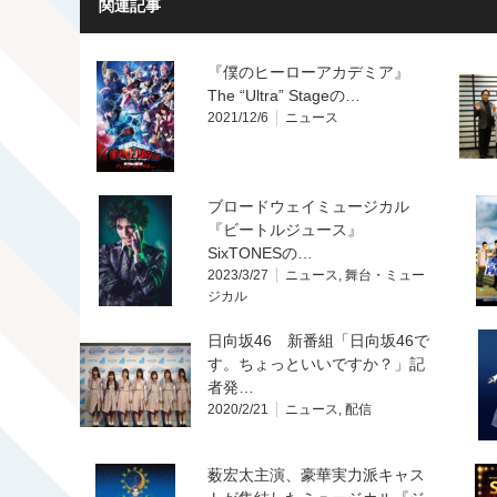
関連記事
『僕のヒーローアカデミア』
The “Ultra” Stageの…
2021/12/6
ニュース
ブロードウェイミュージカル
『ビートルジュース』
SixTONESの…
2023/3/27
ニュース
,
舞台・ミュー
ジカル
日向坂46 新番組「日向坂46で
す。ちょっといいですか？」記
者発…
2020/2/21
ニュース
,
配信
薮宏太主演、豪華実力派キャス