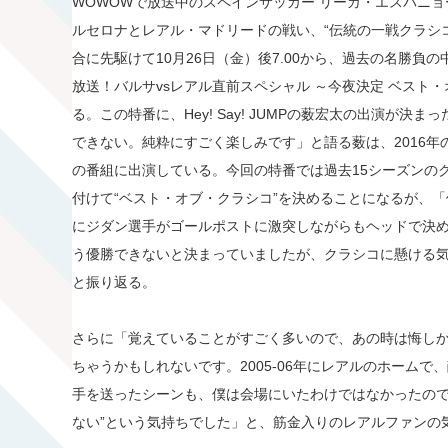
WOWOWで放送中のスペインサッカー リーガ・エスパニョ
ルセロナとレアル・マドリードの戦い、“伝統の一戦クラシコ
合に先駆けて10月26日（金）後7.00から、過去の名勝負
放送！バルサvsレアル直前スペシャル ～今夜決定 ベスト
る。この特番に、Hey! Say! JUMPの薮宏太の出演が
できない。純粋にすごく楽しみです」と語る薮は、2016年
の番組に出演している。今回の特番では過去15シーズンの
付けて“ベスト・オブ・クラシコ”を決めることになるが、「僕
にジダン選手がゴールポストに激突しながらもヘッドで決
う優勝できないと決まっていましたが、クラシコに懸ける
と振り返る。
さらに「覚えていることがすごく多いので、あの時は悔し
ちゃうかもしれないです。2005-06年にレアルのホーム
手を送ったシーンも、僕は会場にいたわけではなかったので
ない”という気持ちでした」と、筋金入りのレアルファンの