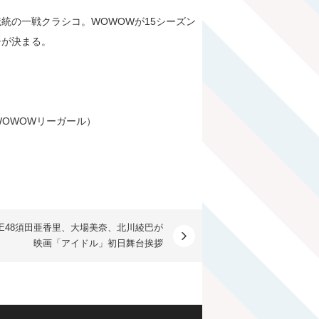
統の一戦クラシコ。WOWOWが15シーズン
チが決まる。
19WOWOWリーガール）
KE48須田亜香里、大場美奈、北川綾巴が
映画「アイドル」初日舞台挨拶