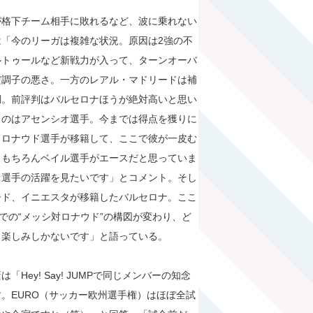
が格下チーム相手に敗れるなど、波に乗れない
「今のリーガは複雑な状況。原因は2強の不
ルトゥールなど新戦力が入って、ターンオーバ
だ調子の悪さ。一方のレアル・マドリードは補
調。前評判はバルセロナほうが絶対高いと思い
るのはアセンシオ選手。今までは得点を獲りに
・ロナウド選手が移籍して、ここで彼が一皮む
、もちろんベイル選手がエースだと思っていま
オ選手の活躍を見たいです」とコメント。そし
ード、イニエスタが移籍したバルセロナ。ここ
での“メッシ対ロナウド”の構図が変わり、ど
、楽しみしかないです」と語っている。
ey! Say! JUMPで同じメンバーの知念
。EURO（サッカー欧州選手権）はほぼ全試