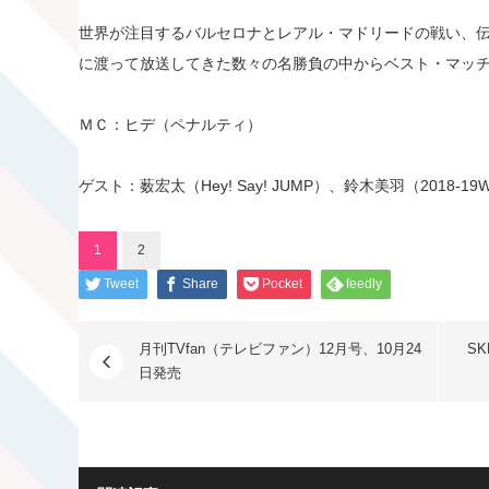
世界が注目するバルセロナとレアル・マドリードの戦い、伝
に渡って放送してきた数々の名勝負の中からベスト・マッ
ＭＣ：ヒデ（ペナルティ）
ゲスト：薮宏太（Hey! Say! JUMP）、鈴木美羽（2018-
1
2
Tweet
Share
Pocket
feedly
月刊TVfan（テレビファン）12月号、10月24
S
日発売