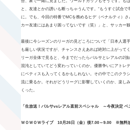
合、家で一緒に見ました。ワールドカップもそうです。も
と、友達とかの誘いも断っちゃうんです。“もうすぐ試合で
に。でも、今回の特番でMCを務めるヒデ（ペナルティ）さ
カー友達にはあまり困ってないです（笑）」と、サッカー
最後に今シーズンのリーガの見どころについて「日本人選
も厳しい状況ですが、チャンスさえあれば絶対に上がって
リーガ全体で見ると、今までだったらバルサとレアルの2強
混沌としていてどう変わっていくのか。優勝争いにアトレ
にベティスも入ってくるかもしれない。その中でこのクラ
流に乗るか。それがどうリーグに影響していくのか、楽し
くった。
「生放送！バルサvsレアル直前スペシャル ～今夜決定 
ＷＯＷＯＷライブ 10月26日（金）後7.00～9.00 ※
無料