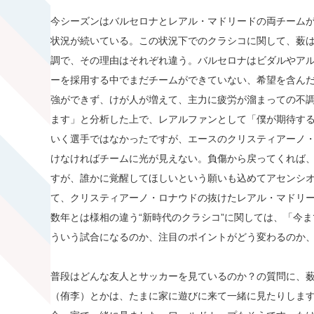
今シーズンはバルセロナとレアル・マドリードの両チーム
状況が続いている。この状況下でのクラシコに関して、薮は
調で、その理由はそれぞれ違う。バルセロナはビダルやア
ーを採用する中でまだチームができていない、希望を含ん
強ができず、けが人が増えて、主力に疲労が溜まっての不
ます」と分析した上で、レアルファンとして「僕が期待す
いく選手ではなかったですが、エースのクリスティアーノ
けなければチームに光が見えない。負傷から戻ってくれば
すが、誰かに覚醒してほしいという願いも込めてアセンシ
て、クリスティアーノ・ロナウドの抜けたレアル・マドリ
数年とは様相の違う“新時代のクラシコ”に関しては、「今ま
ういう試合になるのか、注目のポイントがどう変わるのか
普段はどんな友人とサッカーを見ているのか？の質問に、薮は「H
（侑李）とかは、たまに家に遊びに来て一緒に見たりします