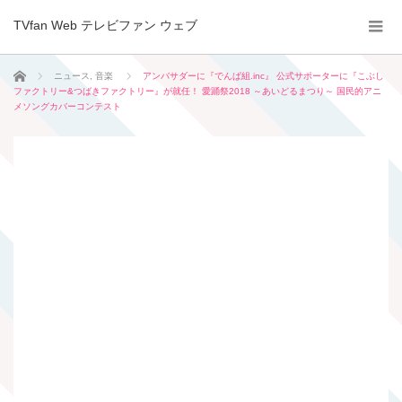
TVfan Web テレビファン ウェブ
ホーム
ニュース
,
音楽
アンバサダーに『でんぱ組.inc』 公式サポーターに『こぶし
ファクトリー&つばきファクトリー』が就任！ 愛踊祭2018 ～あいどるまつり～ 国民的アニ
メソングカバーコンテスト