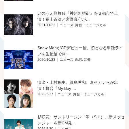
いのうえ歌舞伎『神州無頼街』を３都市で上
演！福士蒼汰と宮野真守が…
2021/11/22
ニュース
,
舞台・ミュージカル
Snow ManがCDデビュー後、初となる単独ライ
ブを生配信で開…
2020/10/23
ニュース
,
配信
,
音楽
演出・上村聡史、眞島秀和、倉科カナらが出
演！舞台『My Boy …
2023/5/27
ニュース
,
舞台・ミュージカル
杉咲花 サントリージン「翠（SUI）」新メッセ
ンジャー＆新CM発…
2025/2/20
ニュース