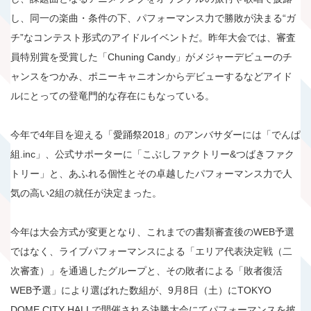
し、同一の楽曲・条件の下、パフォーマンス力で勝敗が決まる“ガ
チ”なコンテスト形式のアイドルイベントだ。昨年大会では、審査
員特別賞を受賞した「Chuning Candy」がメジャーデビューのチ
ャンスをつかみ、ポニーキャニオンからデビューするなどアイド
ルにとっての登竜門的な存在にもなっている。
今年で4年目を迎える「愛踊祭2018」のアンバサダーには「でんぱ
組.inc」、公式サポーターに「こぶしファクトリー&つばきファク
トリー」と、あふれる個性とその卓越したパフォーマンス力で人
気の高い2組の就任が決定まった。
今年は大会方式が変更となり、これまでの書類審査後のWEB予選
ではなく、ライブパフォーマンスによる「エリア代表決定戦（二
次審査）」を通過したグループと、その敗者による「敗者復活
WEB予選」により選ばれた数組が、9月8日（土）にTOKYO
DOME CITY HALLで開催される決勝大会にてパフォーマンスを披