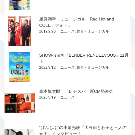
屋良朝幸 ミュージカル「Red Hot and
COLE」フォト…
2019/2/28
ニュース
,
舞台・ミュージカル
SHOW-ismⅪ『BERBER RENDEZVOUS』11月
上…
2022/8/12
ニュース
,
舞台・ミュージカル
森本慎太郎 「レチスパ」新CM発表会
2026/6/19
ニュース
“げんじぶ”の小泉光咲「大豆田とわ子と三人の
元夫」インタビュー！…