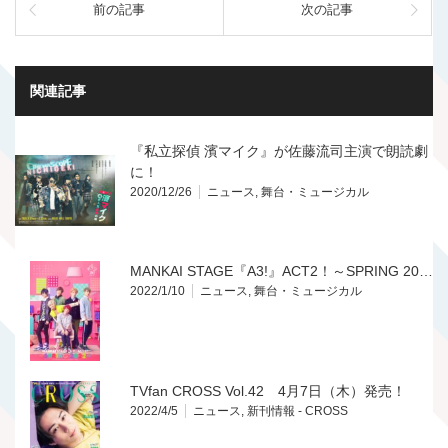
前の記事
次の記事
関連記事
『私立探偵 濱マイク』が佐藤流司主演で朗読劇
に！
2020/12/26
ニュース
,
舞台・ミュージカル
MANKAI STAGE『A3!』ACT2！～SPRING 20…
2022/1/10
ニュース
,
舞台・ミュージカル
TVfan CROSS Vol.42 4月7日（木）発売！
2022/4/5
ニュース
,
新刊情報 - CROSS