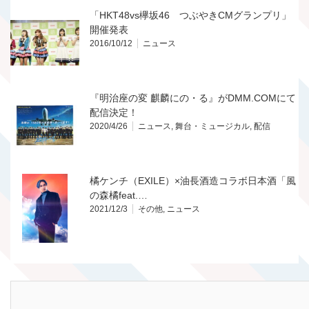
「HKT48vs欅坂46 つぶやきCMグランプリ」
開催発表
2016/10/12
ニュース
『明治座の変 麒麟にの・る』がDMM.COMにて
配信決定！
2020/4/26
ニュース
,
舞台・ミュージカル
,
配信
橘ケンチ（EXILE）×油長酒造コラボ日本酒「風
の森橘feat.…
2021/12/3
その他
,
ニュース