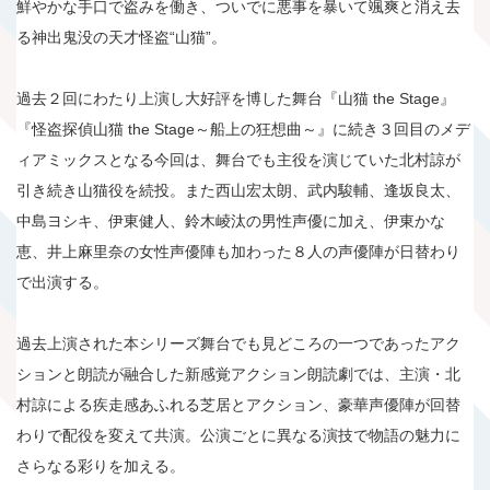
鮮やかな手口で盗みを働き、ついでに悪事を暴いて颯爽と消え去
る神出鬼没の天才怪盗“山猫”。
過去２回にわたり上演し大好評を博した舞台『山猫 the Stage』
『怪盗探偵山猫 the Stage～船上の狂想曲～』に続き３回目のメデ
ィアミックスとなる今回は、舞台でも主役を演じていた北村諒が
引き続き山猫役を続投。また西山宏太朗、武内駿輔、逢坂良太、
中島ヨシキ、伊東健人、鈴木崚汰の男性声優に加え、伊東かな
恵、井上麻里奈の女性声優陣も加わった８人の声優陣が日替わり
で出演する。
過去上演された本シリーズ舞台でも見どころの一つであったアク
ションと朗読が融合した新感覚アクション朗読劇では、主演・北
村諒による疾走感あふれる芝居とアクション、豪華声優陣が回替
わりで配役を変えて共演。公演ごとに異なる演技で物語の魅力に
さらなる彩りを加える。