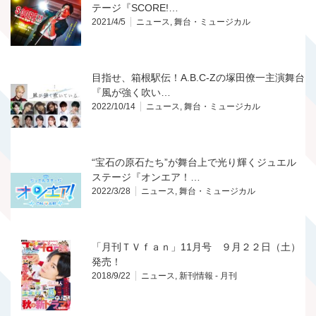
テージ『SCORE!…
2021/4/5
ニュース
,
舞台・ミュージカル
目指せ、箱根駅伝！A.B.C-Zの塚田僚一主演舞台
『風が強く吹い…
2022/10/14
ニュース
,
舞台・ミュージカル
“宝石の原石たち”が舞台上で光り輝くジュエル
ステージ『オンエア！…
2022/3/28
ニュース
,
舞台・ミュージカル
「月刊ＴＶｆａｎ」11月号 ９月２２日（土）
発売！
2018/9/22
ニュース
,
新刊情報 - 月刊