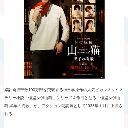
累計発行部数100万部を突破する神永学原作の人気ピカレスクミス
テリー小説「怪盗探偵山猫」シリーズ４作目となる「怪盗探偵山
猫 黒羊の挽歌」が、アクション朗読劇として2023年１月に上演さ
れる。