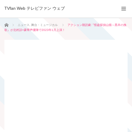
TVfan Web テレビファン ウェブ
ホーム
ニュース
,
舞台・ミュージカル
アクション朗読劇『怪盗探偵山猫～黒羊の挽
歌』が北村諒×豪華声優陣で2023年1月上演！