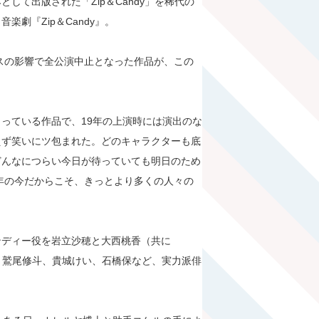
して出版された「Zip＆Candy」を稀代の
劇『Zip＆Candy』。
ルスの影響で全公演中止となった作品が、この
っている作品で、19年の上演時には演出のな
えず笑いにツ包まれた。どのキャラクターも底
どんなにつらい今日が待っていても明日のため
2年の今だからこそ、きっとより多くの人々の
ンディー役を岩立沙穂と大西桃香（共に
樹、鷲尾修斗、貴城けい、石橋保など、実力派俳