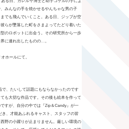
。ある日、カレルヤ博士と助手コケルの手によ
で、みんなの手を焼かせるやんちゃな男の子
こまでも飛んでいくこと。ある日、ジップが空
。彼らが墜落した町をさまよってたどり着いた
旧型のロボットに出会う。その研究所から一歩
世界に連れ出したものの…。
リオホールにて。
の作品で、たいして話題にもならなかったのです
とても大切な作品です。その後も絵本を作って
すが、自分の中では『Zip＆Candy』が一
いただき、才能あふれるキャスト、スタッフの皆
う西野の小躍りが止まりません。厳しい環境の