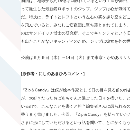
物語は、地球から約14億キロ離れているという土星が舞台
って誕生した最新鋭ロボットのジップ。ジップは心が気薄
だ。特技は、ライトとレフトという左右の翼を操り空をど
を飛んでいると、みなしご窃盗団に撃ち落とされてしまう
のはサンドイッチ博士の研究所。そこでキャンディという
も出たことがないキャンディのため、ジップは彼女を外の
公演は６月９日（木）～14日（火）まで東京・かめありリ
[原作者・にしのあきひろコメント]
『Zip＆Candy』は僕が絵本作家として日の目を見る前
が、大好きだったおばあちゃんと過ごした日々を描いた、
いるので、こんなことを書くと担当編集者さんに怒られるので
番うまく書けました。今回、『Zip＆Candy』を拾って
さまに形にしていただけるという話を聞いて、とにかくも