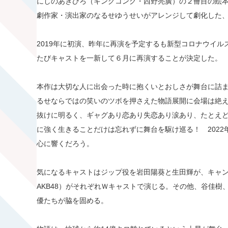
にしのあきひろ（キングコング・西野亮廣）の２冊目の絵本と
劇作家・演出家のなるせゆうせいがアレンジして劇化した、音楽
2019年に初演、昨年に再演を予定するも新型コロナウイ
たびキャストを一新して６月に再演することが決定した。
本作は大切な人に出会った時に抱くいとおしさが舞台に詰ま
るせならではの笑いのツボを押さえた物語展開に会場は絶
抜けに明るく、ギャグあり恋あり失恋あり涙あり、たとえ
に強く生きることだけは忘れずに舞台を駆け巡る！ 202
心に響くだろう。
気になるキャストはジップ役を岩田陽葵と生田輝が、キャ
AKB48）がそれぞれＷキャストで演じる。その他、谷佳
優たちが脇を固める。