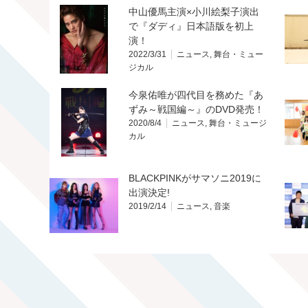
中山優馬主演×小川絵梨子演出
で『ダディ』日本語版を初上
演！
2022/3/31
ニュース
,
舞台・ミュー
ジカル
今泉佑唯が四代目を務めた『あ
ずみ～戦国編～』のDVD発売！
2020/8/4
ニュース
,
舞台・ミュージ
カル
BLACKPINKがサマソニ2019に
出演決定!
2019/2/14
ニュース
,
音楽