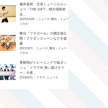
藤井直樹 主演ミュージカルシ
ョー「THE GIFT」稽古場取材
会…
2025/10/26
ニュース
,
舞台・ミュー
ジカル
舞台『フラガール』の稽古場公
開！フラダンスシーンなどを披
露
2021/3/21
ニュース
,
舞台・ミュー
ジカル
青柳翔がトレーニングで猛ダッ
シュ「ドラマＷ 食い逃げキラ
ー」今夜…
2018/3/21
ドラマ
,
ニュース