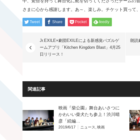
中、覚悟を持って舞台化に舵を切ってくださったチームの
さまに心から感謝します。あ～、楽しみ。チケット買って
Tweet
Share
Pocket
feedly
Jr.EXILE×劇団EXILEによる新感覚パズルゲ
朗読
ームアプリ「Kitchen Kingdom Blast」4月25
日リリース！
関連記事
映画『柴公園』舞台あいさつに
かわいい柴犬たち参上！渋川晴
彦「続編…
2019/6/17
ニュース
,
映画