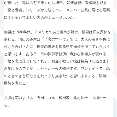
が書いた『魔法の万年筆』から15年。音楽監督に青柳誠を迎え、
「恋と音楽」シリーズから続くバンドメンバーと共に届ける最高
にオシャレで楽しい大人のミュージカルだ。
物語は1930年代、アメリカのある都市が舞台。稲垣は私立探偵を
演じる。演出の鈴木は「『恋のすべて』では、大人の渋さを身に
付けた吾郎さんに、世間の裏表を知る中年探偵を演じてもらおう
と思います。ある日、彼の探偵事務所に奇妙な依頼人が現れる。
「娘を恋に落としてくれ」。お金が欲しい彼は気乗りせぬまま引
き受けるのですが…。たった一夜の物語です。ワンナイトで、恋
のときめきと切なさをたっぷり描きたいと思います」と、稲垣に
期待を寄せる。
共演は花乃まりあ、石田ニコル、松田凌、北村岳子、羽場裕一
ら。