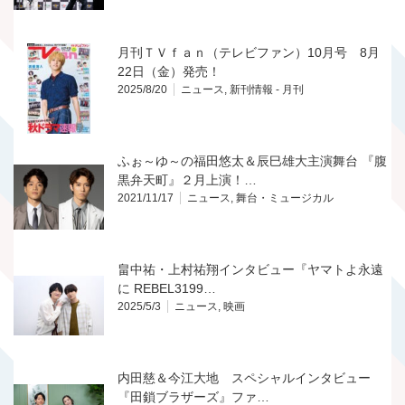
月刊ＴＶｆａｎ（テレビファン）10月号 8月
22日（金）発売！
2025/8/20
ニュース
,
新刊情報 - 月刊
ふぉ～ゆ～の福田悠太＆辰巳雄大主演舞台 『腹
黒弁天町』２月上演！…
2021/11/17
ニュース
,
舞台・ミュージカル
畠中祐・上村祐翔インタビュー『ヤマトよ永遠
に REBEL3199…
2025/5/3
ニュース
,
映画
内田慈＆今江大地 スペシャルインタビュー
『田鎖ブラザーズ』ファ…