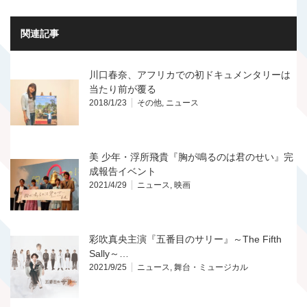
関連記事
川口春奈、アフリカでの初ドキュメンタリーは
当たり前が覆る
2018/1/23
その他
,
ニュース
美 少年・浮所飛貴『胸が鳴るのは君のせい』完
成報告イベント
2021/4/29
ニュース
,
映画
彩吹真央主演『五番目のサリー』～The Fifth
Sally～…
2021/9/25
ニュース
,
舞台・ミュージカル