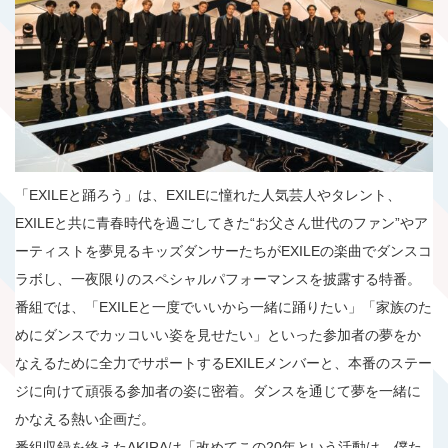
「EXILEと踊ろう」は、EXILEに憧れた人気芸人やタレント、
EXILEと共に青春時代を過ごしてきた“お父さん世代のファン”やア
ーティストを夢見るキッズダンサーたちがEXILEの楽曲でダンスコ
ラボし、一夜限りのスペシャルパフォーマンスを披露する特番。
番組では、「EXILEと一度でいいから一緒に踊りたい」「家族のた
めにダンスでカッコいい姿を見せたい」といった参加者の夢をか
なえるために全力でサポートするEXILEメンバーと、本番のステー
ジに向けて頑張る参加者の姿に密着。ダンスを通じて夢を一緒に
かなえる熱い企画だ。
番組収録を終えたAKIRAは「改めてこの20年という活動は、僕た