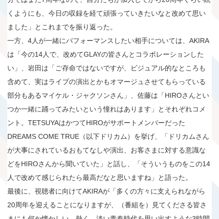
くようにも、今日の収録を経て頑張っていきたいなと改めて思い
ました」とこれまでを振り返った。
一方、4人が一緒にパフォーマンスしたい相手については、AKIRA
は「今の14人で、改めてGLAYの皆さんとコラボレーションした
い」、岩田は「ご存命ではないですが、ビジュアル的なところも
含めて、実はライブの演出とかもオマージュさせてもらっている
部分もあるマイケル・ジャクソンさん」、佐藤は「HIROさんとい
つか一緒に踊ってみたいという憧れはあります」とそれぞれコメ
ント。TETSUYAはかつてHIROがサポートメンバーだった
DREAMS COME TRUE（以下ドリカム）を挙げ、「ドリカムさん
が大事にされているおもてなしや演出、お客さまに対する意識な
どをHIROさんから聞いていた」と話し、「そういうものをこの14
人で改めて感じられたら最高だなと思いますね」と語った。
最後に、視聴者に向けてAKIRAが「多くの方々に支えられながら
20周年を迎えることになりますが、（番組を）見てくださる皆さ
まにも何か懐かしい、熱く、淡い青春時代を思い出すような3時間