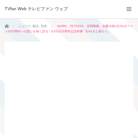
TVfan Web テレビファン ウェブ
ホーム
ニュース
,
配信
,
音楽
AKIRA、TETSUYA、岩田剛典、佐藤大樹がEXILEファ
ンや20周年への思いを熱く語る！EXILE20周年記念特番「EXILEと踊ろう」