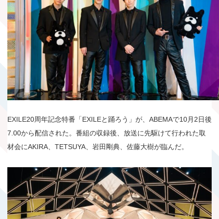
EXILE20周年記念特番「EXILEと踊ろう」が、ABEMAで10月2日後
7.00から配信された。番組の収録後、放送に先駆けて行われた取
材会にAKIRA、TETSUYA、岩田剛典、佐藤大樹が臨んだ。