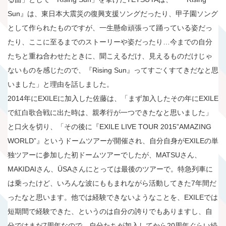
Sun』は、東日本大震災の復興支援ソングだったり、甲子園ソング
として作られたものですが、一生懸命頑張って踊っている姿だっ
たり、ここに至るまでのストーリーや姿だったり…今までの自分
たちと重ね合わせたときに、聞こえるだけ、見えるものだけじゃ
ないものを感じたので、『Rising Sun』ってすごくすてきだなと思
いました」と理由を話しました。
2014年にEXILEに加入した佐藤は、「まず加入したその年にEXILE
で紅白歌合戦に出た時は、親孝行が一つできたなと思いました」
と口火を切り、「その後に『EXILE LIVE TOUR 2015”AMAZING
WORLD”』というドームツアーが開催され、自分自身がEXILEの単
独ツアーに参加した初ドームツアーでしたが、MATSUさん、
MAKIDAIさん、ÜSAさんにとっては最後のツアーで。特急列車に
は乗ったけど、いろんな波にももまれながら活動してきた7年間だ
ったなと思います。他では経験できないようなことを、EXILEでは
短期間で経験できた、というのは自分の誇りでもありますし、自
分ではまだ7周年なので、自分たちが加入してから20周年ぐらい続