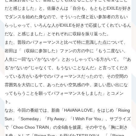
だと感じました」と。佐藤さんは「自分も、もともとEXILEが好き
でダンスを始めた身なので、そういった僕と近い参加者の方もい
らっしゃって、いろんな人がEXILEを好きで応援してくれているん
だな、と感じました」とそれぞれに収録を振り返った。
また、普段のパフォーマンスと比べて特に意識した点について、
岩田は「（収録に参加した）ファンの方の中に『もう二度ない、
人生に一回“ない”か“ないか”』とおっしゃっている方がいて。『“あ
る”か“ないか”じゃなくて、もうないことなんだ』と言ってくださ
っている方がいる中でのパフォーマンスだったので、その空間の
雰囲気を大切にして、あったかい空気感の中、楽しい思い出にな
ってもらうことを願ってパフォーマンスをしました」とコメン
ト。
なお、今回の番組では、新曲「HAVANA LOVE」をはじめ「Rising
Sun」「Someday」「Fly Away」「I Wish For You」、サプライズ
で「Choo Choo TRAIN」の全6曲を披露。その中でも「胸に刺さ
る曲」として「Rising Sun」を挙げたTETSUYAは、「『Rising