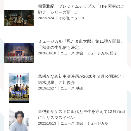
相葉雅紀 プレミアムチップス「The 素材のご
馳走」シリーズ新T…
2023/7/24
その他
,
ニュース
ミュージカル『忍たま乱太郎』第11弾が開幕。
千秋楽の生配信も決定…
2020/10/18
ニュース
,
舞台・ミュージカル
,
配信
凰稀かなめ初主演映画が2020年３月公開決定！
結木滉星、西川俊介…
2019/12/27
ニュース
,
映画
東啓介がゲストに田代万里生を迎えて12月25日
にクリスマスイベン…
2022/10/13
ニュース
,
舞台・ミュージカル