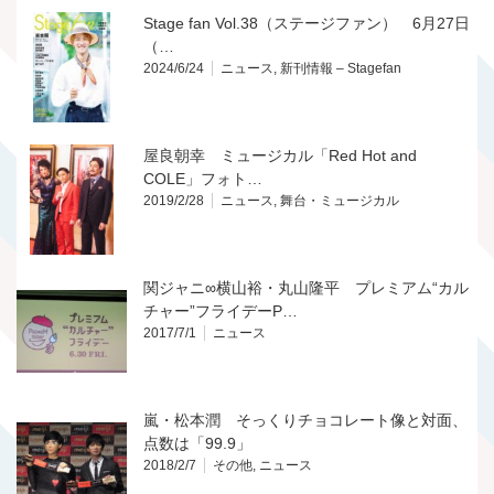
Stage fan Vol.38（ステージファン） 6月27日
（…
2024/6/24
ニュース
,
新刊情報 – Stagefan
屋良朝幸 ミュージカル「Red Hot and
COLE」フォト…
2019/2/28
ニュース
,
舞台・ミュージカル
関ジャニ∞横山裕・丸山隆平 プレミアム“カル
チャー”フライデーP…
2017/7/1
ニュース
嵐・松本潤 そっくりチョコレート像と対面、
点数は「99.9」
2018/2/7
その他
,
ニュース