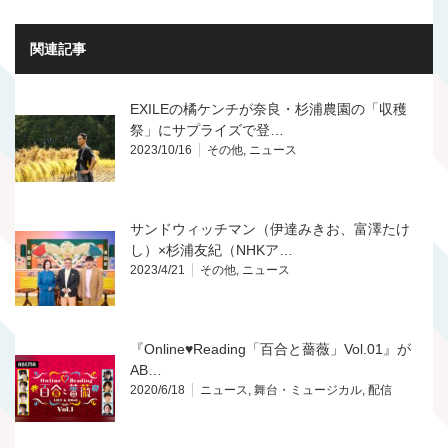
関連記事
EXILEの橘ケンチが奈良・杉浦農園の「収穫
祭」にサプライズで登…
2023/10/16
その他
,
ニュース
サンドウィッチマン（伊達みきお、富澤たけ
し）×杉浦友紀（NHKア…
2023/4/21
その他
,
ニュース
『Online♥Reading「百合と薔薇」Vol.01』が
AB…
2020/6/18
ニュース
,
舞台・ミュージカル
,
配信