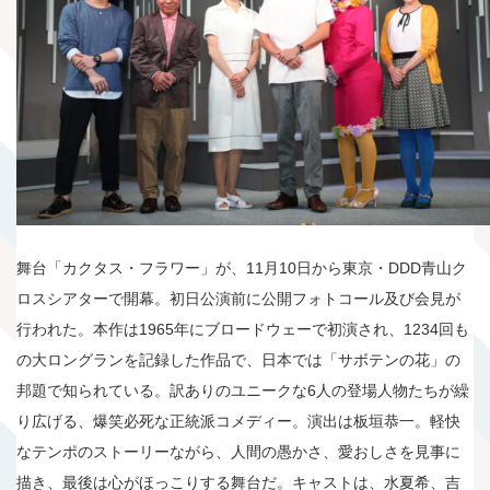
舞台「カクタス・フラワー」が、11月10日から東京・DDD青山ク
ロスシアターで開幕。初日公演前に公開フォトコール及び会見が
行われた。本作は1965年にブロードウェーで初演され、1234回も
の大ロングランを記録した作品で、日本では「サボテンの花」の
邦題で知られている。訳ありのユニークな6人の登場人物たちが繰
り広げる、爆笑必死な正統派コメディー。演出は板垣恭一。軽快
なテンポのストーリーながら、人間の愚かさ、愛おしさを見事に
描き、最後は心がほっこりする舞台だ。キャストは、水夏希、吉