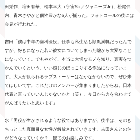
田栄作、増田有華、松本幸大（宇宙Six／ジャニーズJr.)、松尾伴
内、青木さやかと個性豊かな6人が揃った。フォトコールの後には
会見が行われた。
吉田「僕は中年の歯科医役。仕事も私生活も順風満帆だったんで
すが、好きになった若い彼女についてしまった嘘から大変なこと
になっていく。でもやがて、本当に大切なモノを知り、真実をつ
かんでいくという、いい感じのほっこりする作品になっていま
す。大人が観られるラブストーリーはなかなかないので、ぜひ来
てほしいです。これだけのメンバーが集まりましたからね。日本
代表と言っていいんじゃないかと（笑）。今日から力を合わせて
がんばりたいと思います」
水「男役が生かされるような役ではありますが、後半は、そのき
ちっとした真面目な女性が解放されていきます。吉田さんとの仲
がどうなっていくか？ 観てのお楽しみです」