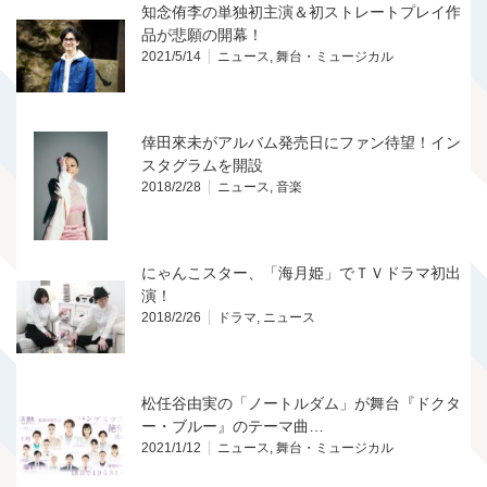
知念侑李の単独初主演＆初ストレートプレイ作
品が悲願の開幕！
2021/5/14
ニュース
,
舞台・ミュージカル
倖田來未がアルバム発売日にファン待望！イン
スタグラムを開設
2018/2/28
ニュース
,
音楽
にゃんこスター、「海月姫」でＴＶドラマ初出
演！
2018/2/26
ドラマ
,
ニュース
松任谷由実の「ノートルダム」が舞台『ドクタ
ー・ブルー』のテーマ曲…
2021/1/12
ニュース
,
舞台・ミュージカル