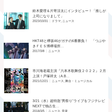
鈴木愛理＆片寄涼太にインタビュー！「推しが
上司になりまして」
2023/10/31
ドラマ
,
ニュース
HKT48と欅坂46がガチの6番勝負！ 「つぶや
きＦＥＳ博欅場所…
2017/3/8
ニュース
市川海老蔵主演『六本木歌舞伎２０２２』２月
上演！戸塚祥太（A.B…
2021/12/21
ニュース
,
舞台・ミュージカル
3/21（水）超特急“男祭り”ライブをフジテレビ
NEXTで独占生…
2018/3/5
ニュース
,
音楽