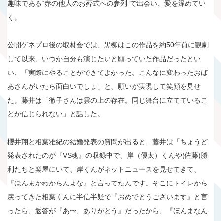
趣味である“赤の他人のお葬式への参列”で出会い、愛を深めてい
く。
公開ゲネプロ後の取材会では、黒柳はこの作品を約50年前に観劇
して以来、いつか自分も演じたいと願っていた作品だったとい
い、「実際にやることができてよかった。こんなに変わったおば
あさんがいたら面白いでしょ」と、願いが実現して笑顔を見せ
た。藤井は「徹子さんは雲の上の存在。同じ舞台に立てているこ
とが信じられない」と話した。
櫻井翔と相葉雅紀の結婚発表の質問が出ると、藤井は「ちょうど
発表されたのが『VS魂』の収録中で、岸（優太）くんや(佐藤)勝
利たちと楽屋にいて、岸くんがネットニュースを見せてきて、
『ほんまかわからんよな』と言ってたんです。そこにトイレから
戻ってきた相葉くんに半信半疑で『おめでとうございます』と言
ったら、返答が『あ〜、ありがとう』だったから、『ほんまなん