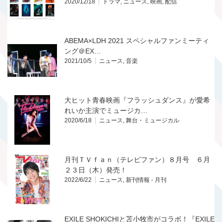
2020/12/18
ドラマ
,
ニュース
,
映画
,
配信
ABEMA×LDH 2021 スペシャルファンミーティ
ング＠EX…
2021/10/5
ニュース
,
音楽
大ヒット青春映画『フラッシュダンス』が愛希
れいか主演でミュージカ…
2020/6/18
ニュース
,
舞台・ミュージカル
月刊ＴＶｆａｎ（テレビファン）８月号 ６月
２３日（木）発売！
2022/6/22
ニュース
,
新刊情報 - 月刊
EXILE SHOKICHIと苫小牧市がコラボ！『EXILE