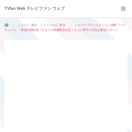
TVfan Web テレビファン ウェブ
ホーム
ニュース
,
舞台・ミュージカル
,
配信
ハイパープロジェクション演劇『ハイ
キュー!!』〝最強の挑戦者〞ゲネプロ映像配信決定！さらに歴代９作品も配信スタート