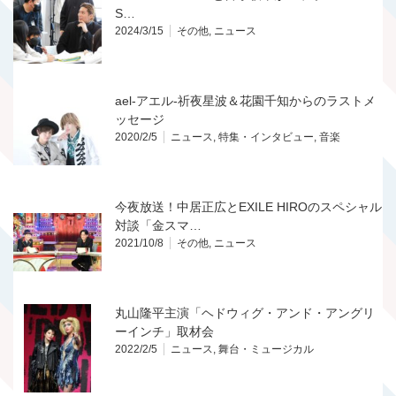
S…
2024/3/15
その他
,
ニュース
ael-アエル-祈夜星波＆花園千知からのラストメ
ッセージ
2020/2/5
ニュース
,
特集・インタビュー
,
音楽
今夜放送！中居正広とEXILE HIROのスペシャル
対談「金スマ…
2021/10/8
その他
,
ニュース
丸山隆平主演「ヘドウィグ・アンド・アングリ
ーインチ」取材会
2022/2/5
ニュース
,
舞台・ミュージカル