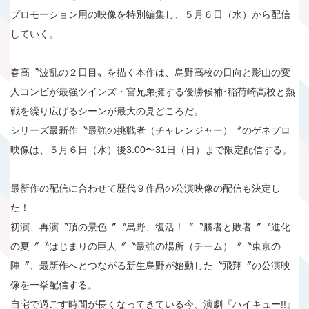
プロモーション用の映像を特別編集し、５月６日（水）から配信
していく。
春高〝波乱の２日目〟を描く本作は、烏野高校の日向と影山の変
人コンビが最強ツインズ・宮兄弟擁する優勝候補･稲荷崎高校と熱
戦を繰り広げるシーンが最大の見どころだ。
シリーズ最新作〝最強の挑戦者（チャレンジャー）〞のゲネプロ
映像は、５月６日（水）後3.00〜31日（日）まで限定配信する。
最新作の配信に合わせて歴代９作品の公演映像の配信も決定し
た！
初演、再演〝頂の景色〞〝烏野、復活！〞〝勝者と敗者〞〝進化
の夏〞〝はじまりの巨人〞〝最強の場所（チーム）〞〝東京の
陣〞、最新作へとつながる新生烏野が始動した〝飛翔〞の公演映
像を一挙配信する。
自宅で過ごす時間が長くなってきている今、演劇『ハイキュー!!』