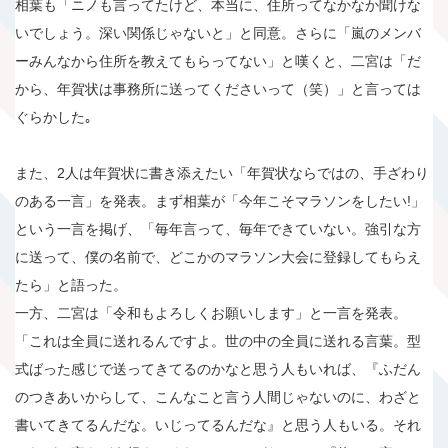
相葉も「ニノも言ってたけど、本当に、住所ってなかなか聞けな
いでしょう。深い関係じゃないと」と同意。さらに「嵐のメンバ
ーみんなから住所を教えてもらってない」と嘆くと、二宮は「だ
から、年賀状は事務所に送ってくださいって（笑）」と言っては
ぐらかした｡
また、2人は年賀状に書き添えたい「年賀状ならではの、手ざわり
のある一言」を発表。まず相葉が「今年こそマラソンをしたい!」
という一言を掲げ、「毎年言って、毎年できていない。強引な方
に送って、僕の名前で、どこかのマラソン大会に登録してもらえ
たら」と語った。
一方、二宮は「令和もよろしくお願いします」と一言を発表。
「これは全員に送れるんですよ。世の中の全員に送れる言葉。型
式ばった感じで送ってきてるのかなと思う人もいれば、『ふだん
のつきあいからして、こんなこと言う人間じゃないのに、わざと
書いてきてるんだな。いじってるんだな』と思う人もいる。それ