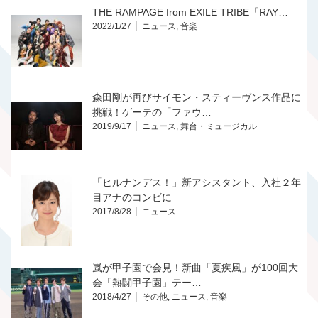
THE RAMPAGE from EXILE TRIBE「RAY…
2022/1/27
ニュース
,
音楽
森田剛が再びサイモン・スティーヴンス作品に
挑戦！ゲーテの「ファウ…
2019/9/17
ニュース
,
舞台・ミュージカル
「ヒルナンデス！」新アシスタント、入社２年
目アナのコンビに
2017/8/28
ニュース
嵐が甲子園で会見！新曲「夏疾風」が100回大
会「熱闘甲子園」テー…
2018/4/27
その他
,
ニュース
,
音楽