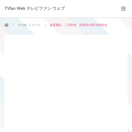
TVfan Web テレビファン ウェブ
ホーム
その他
,
ニュース
相葉雅紀、二宮和也 年賀状の新CM発表会