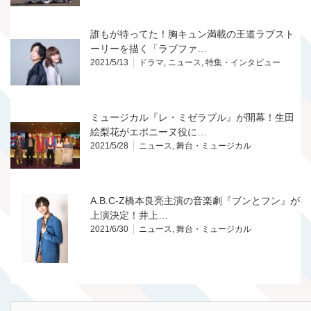
誰もが待ってた！胸キュン満載の王道ラブスト
ーリーを描く「ラブファ…
2021/5/13
ドラマ
,
ニュース
,
特集・インタビュー
ミュージカル『レ・ミゼラブル』が開幕！生田
絵梨花がエポニーヌ役に…
2021/5/28
ニュース
,
舞台・ミュージカル
A.B.C-Z橋本良亮主演の音楽劇『ブンとフン』が
上演決定！井上…
2021/6/30
ニュース
,
舞台・ミュージカル