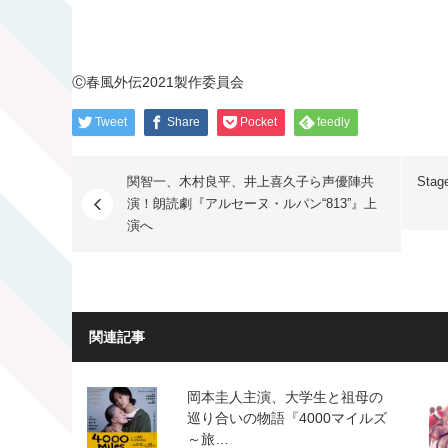
Ⓒ春風外伝2021製作委員会
Tweet
Share
Pocket
feedly
関智一、木村良平、井上喜久子ら声優陣共
Sta
演！朗読劇『アルセーヌ・ルパン“813”』上
演へ
関連記事
岡本圭人主演、大学生と祖母の
巡り合いの物語『4000マイルズ
～旅…