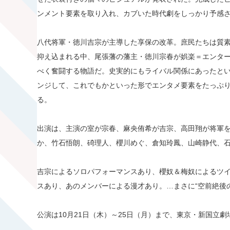
ンメント要素を取り入れ、カブいた時代劇をしっかり予感
八代将軍・徳川吉宗が主導した享保の改革。庶民たちは質
抑え込まれる中、尾張藩の藩主・徳川宗春が娯楽＝エンタ
べく奮闘する物語だ。史実的にもライバル関係にあったと
ンジして、これでもかといった形でエンタメ要素をたっぷり
る。
出演は、主演の室が宗春、麻央侑希が吉宗、高田翔が将軍
か、竹石悟朗、碕理人、櫻川めぐ、倉知玲鳳、山崎静代、
吉宗によるソロパフォーマンスあり、櫻奴＆梅奴によるツ
スあり、あのメンバーによる漫才あり。…まさに“空前絶後
公演は10月21日（木）～25日（月）まで、東京・新国立劇