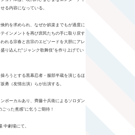
させる内容になっている。
素倹約を求められ、なぜか娯楽までもが過度に
ーテインメントを再び庶民たちの手に取り戻す
いわれる宗春と吉宗のエピソードを大胆にアレ
盛り込んだ“ジャンク歌舞伎”を作り上げてい
を操ろうとする黒幕忍者・服部半蔵を演じるほ
石坂勇（友情出演）らが出演する。
インボーカルあり、齊藤十兵衛によるソロダン
のごった煮感”に乞うご期待！
場 中劇場にて。