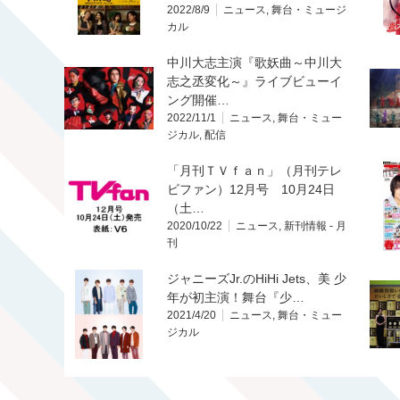
2022/8/9
ニュース
,
舞台・ミュージ
カル
中川大志主演『歌妖曲～中川大
志之丞変化～』ライブビューイ
ング開催…
2022/11/1
ニュース
,
舞台・ミュー
ジカル
,
配信
「月刊ＴＶｆａｎ」（月刊テレ
ビファン）12月号 10月24日
（土…
2020/10/22
ニュース
,
新刊情報 - 月
刊
ジャニーズJr.のHiHi Jets、美 少
年が初主演！舞台『少…
2021/4/20
ニュース
,
舞台・ミュー
ジカル