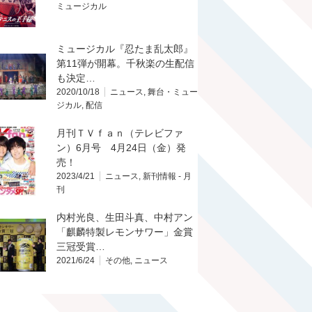
ミュージカル
ミュージカル『忍たま乱太郎』
第11弾が開幕。千秋楽の生配信
も決定…
2020/10/18
ニュース
,
舞台・ミュー
ジカル
,
配信
月刊ＴＶｆａｎ（テレビファ
ン）6月号 4月24日（金）発
売！
2023/4/21
ニュース
,
新刊情報 - 月
刊
内村光良、生田斗真、中村アン
「麒麟特製レモンサワー」金賞
三冠受賞…
2021/6/24
その他
,
ニュース