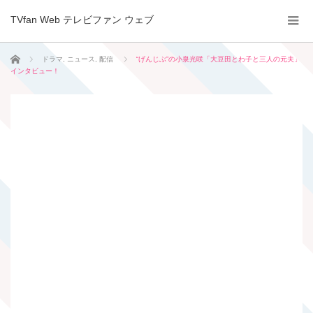
TVfan Web テレビファン ウェブ
ホーム
ドラマ
,
ニュース
,
配信
“げんじぶ”の小泉光咲「大豆田とわ子と三人の元夫」
インタビュー！