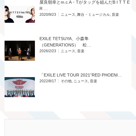
屋良朝幸とm.c.A・Tがタッグを組んだB I T T E
R …
2020/9/23
ニュース
,
舞台・ミュージカル
,
音楽
EXILE TETSUYA、小森隼
（GENERATIONS） 松…
2026/2/23
ニュース
,
音楽
「EXILE LIVE TOUR 2021“RED PHOENI…
2022/8/17
その他
,
ニュース
,
音楽