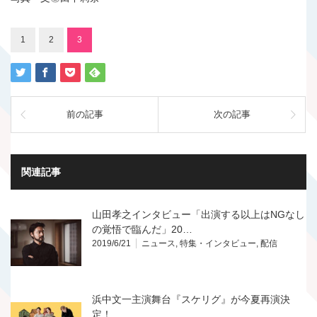
1
2
3
前の記事
次の記事
関連記事
山田孝之インタビュー「出演する以上はNGなし
の覚悟で臨んだ」20…
2019/6/21
ニュース
,
特集・インタビュー
,
配信
浜中文一主演舞台『スケリグ』が今夏再演決
定！