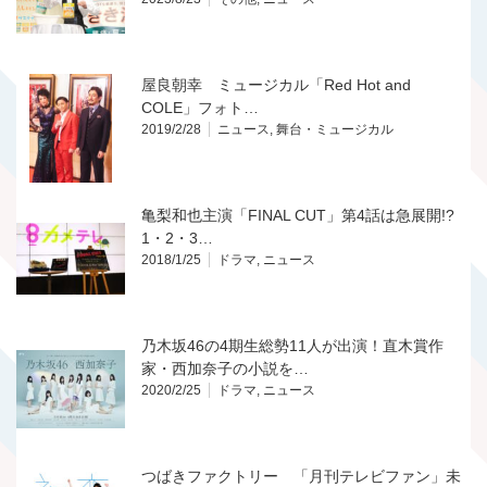
屋良朝幸 ミュージカル「Red Hot and
COLE」フォト…
2019/2/28
ニュース
,
舞台・ミュージカル
亀梨和也主演「FINAL CUT」第4話は急展開!?
1・2・3…
2018/1/25
ドラマ
,
ニュース
乃木坂46の4期生総勢11人が出演！直木賞作
家・西加奈子の小説を…
2020/2/25
ドラマ
,
ニュース
つばきファクトリー 「月刊テレビファン」未