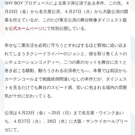
SHY BOY プロデュースによる第３弾公演である本作。この先、４
月23日（金）から名古屋公演、４月27日（火）から大阪公演の開
幕を控えているが、このたび東京公演の舞台映像ダイジェスト版
を
公式ホームページ
にて特別公開している。
幸せな二重生活を必死に守ろうとすればするほど窮地に追い込ま
れてしまうタクシードライバーのジョンと、彼を取り巻く人々の
シチュエーションコメディー。二つの家のセットを舞台に次々と
巻き起こる騒動、翻ろうされる出演者たち―。本番では前説から
カーテンコールまで抱腹絶倒間違いなしの本作だが、ダイジェス
トを見るだけでも舞台のスピード感、笑いに包まれる場内の雰囲
気が十分に伝わってくる。
公演は４月23日（金）～25日（日）まで名古屋・ウインクあい
ち、４月27日（火）、28日（水）に大阪・サンケイホールブリー
ゼにて。