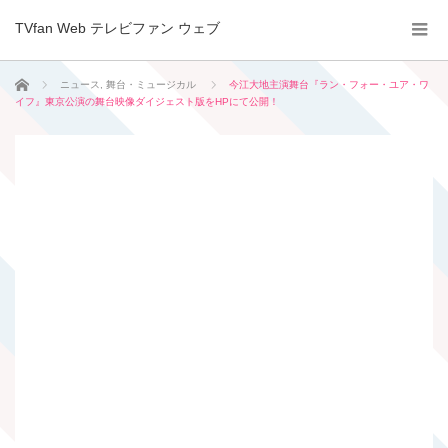
TVfan Web テレビファン ウェブ
ホーム
ニュース
,
舞台・ミュージカル
今江大地主演舞台『ラン・フォー・ユア・ワ
イフ』東京公演の舞台映像ダイジェスト版をHPにて公開！