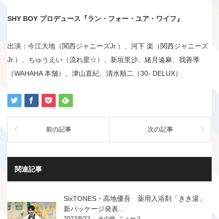
SHY BOY プロデュース『ラン・フォー・ユア・ワイフ』
出演：今江大地（関西ジャニーズJr.）、河下 楽（関西ジャニーズ
Jr.）、ちゅうえい（流れ星☆）、新垣里沙、緒月遠麻、我善導
（WAHAHA 本舗）、津山直紀、清水順二（30- DELUX）
前の記事
次の記事
関連記事
SixTONES・高地優吾 薬用入浴剤「きき湯」
新パッケージ発表…
2023/8/23
その他
,
ニュース