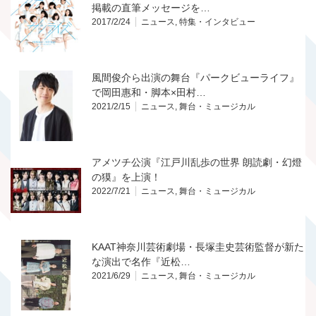
掲載の直筆メッセージを…
2017/2/24
ニュース
,
特集・インタビュー
風間俊介ら出演の舞台『パークビューライフ』
で岡田惠和・脚本×田村…
2021/2/15
ニュース
,
舞台・ミュージカル
アメツチ公演『江戸川乱歩の世界 朗読劇・幻燈
の獏』を上演！
2022/7/21
ニュース
,
舞台・ミュージカル
KAAT神奈川芸術劇場・長塚圭史芸術監督が新た
な演出で名作『近松…
2021/6/29
ニュース
,
舞台・ミュージカル