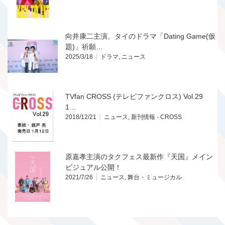
向井康二主演、タイのドラマ「Dating Game(仮
題)」祈願…
2025/3/18
ドラマ
,
ニュース
TVfan CROSS (テレビファンクロス) Vol.29
1…
2018/12/21
ニュース
,
新刊情報 - CROSS
原嘉孝主演のタクフェス最新作『天国』メイン
ビジュアル公開！
2021/7/26
ニュース
,
舞台・ミュージカル