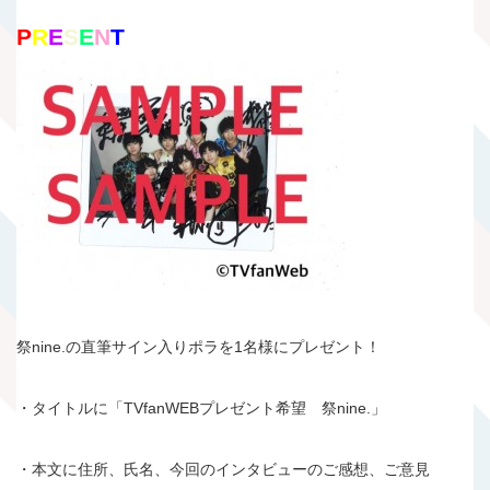
P
R
E
S
E
N
T
祭nine.の直筆サイン入りポラを1名様にプレゼント！
・タイトルに「TVfanWEBプレゼント希望 祭nine.」
・本文に住所、氏名、今回のインタビューのご感想、ご意見