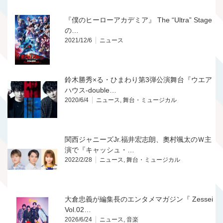
『僕のヒーローアカデミア』 The “Ultra” Stage
の…
2021/12/6
ニュース
鈴木勝秀×る・ひまわり第3弾公演舞台『ウエア
ハウス-double…
2020/6/4
ニュース
,
舞台・ミュージカル
関西ジャニーズJr.福井宏志朗、奧村颯太のＷ主
演で『キャッシュ・…
2022/2/28
ニュース
,
舞台・ミュージカル
大倉忠義が編集長のエンタメマガジン『 Zessei
Vol.02…
2026/6/24
ニュース
,
音楽