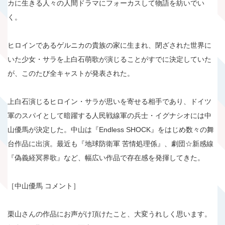
カに生きる人々の人間ドラマにフォーカスして物語を紡いでい
く。
ヒロインであるゲルニカの貴族の家に生まれ、閉ざされた世界に
いた少女・サラを上白石萌歌が演じることがすでに決定していた
が、このたび全キャストが発表された。
上白石演じるヒロイン・サラが思いを寄せる相手であり、ドイツ
軍のスパイとして暗躍する人民戦線軍の兵士・イグナシオには中
山優馬が決定した。中山は『Endless SHOCK』をはじめ数々の舞
台作品に出演。最近も『地球防衛軍 苦情処理係』、劇団☆新感線
『偽義経冥界歌』など、幅広い作品で存在感を発揮してきた。
［中山優馬 コメント］
栗山さんの作品にお声がけ頂けたこと、大変うれしく思います。