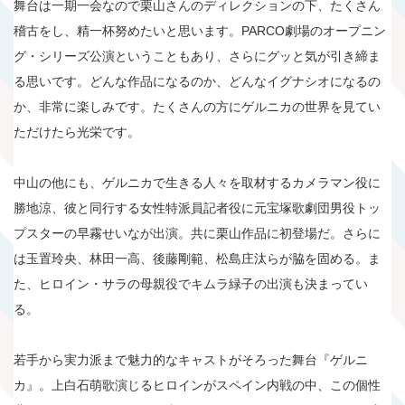
舞台は一期一会なので栗山さんのディレクションの下、たくさん
稽古をし、精一杯努めたいと思います。PARCO劇場のオープニン
グ・シリーズ公演ということもあり、さらにグッと気が引き締ま
る思いです。どんな作品になるのか、どんなイグナシオになるの
か、非常に楽しみです。たくさんの方にゲルニカの世界を見てい
ただけたら光栄です。
中山の他にも、ゲルニカで生きる人々を取材するカメラマン役に
勝地涼、彼と同行する女性特派員記者役に元宝塚歌劇団男役トッ
プスターの早霧せいなが出演。共に栗山作品に初登場だ。さらに
は玉置玲央、林田一高、後藤剛範、松島庄汰らが脇を固める。ま
た、ヒロイン・サラの母親役でキムラ緑子の出演も決まってい
る。
若手から実力派まで魅力的なキャストがそろった舞台『ゲルニ
カ』。上白石萌歌演じるヒロインがスペイン内戦の中、この個性