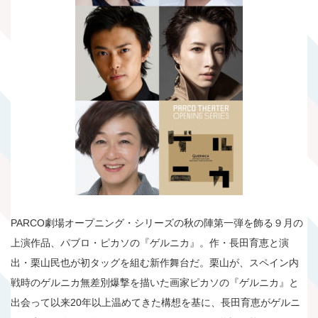
PARCO劇場オープニング・シリーズの秋の陣第一弾を飾る９月の
上演作品、パブロ・ピカソの『ゲルニカ』。作・長田育恵と演
出・栗山民也が初タッグを組む新作舞台だ。栗山が、スペイン内
戦時のゲルニカ無差別爆撃を描いた画家ピカソの『ゲルニカ』と
出会って以来20年以上温めてきた構想を基に、長田育恵がゲルニ