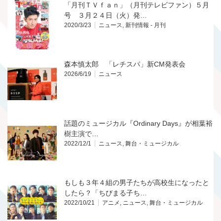
「月刊ＴＶｆａｎ」（月刊テレビファン）５月
号 ３月２４日（火）発…
2020/3/23
ニュース
,
新刊情報 - 月刊
森本慎太郎 「レチスパ」新CM発表会
2026/6/19
ニュース
話題のミュージカル『Ordinary Days』が相葉裕
樹主演で…
2022/12/1
ニュース
,
舞台・ミュージカル
もしも３年４組の男子たちが高校生になったと
したら？「ちびまる子ち…
2022/10/21
アニメ
,
ニュース
,
舞台・ミュージカル