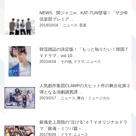
NEWS、関ジャニ∞、KAT-TUN登場！「ザ少年
倶楽部プレミア…
2018/10/18
ニュース
,
音楽
韓流雑誌の決定版！「もっと知りたい！韓国Ｔ
Ｖドラマ」vol.10…
2022/4/18
その他
,
ドラマ
,
ニュース
人気創作集団CLAMPの大ヒット作の舞台化第２
弾となる演劇調異譚…
2023/2/17
ニュース
,
舞台・ミュージカル
銀魂史上屈指の“泣ける”ｄＴＶオリジナルドラ
マ「銀魂－ミツバ篇－…
2017/6/28
ドラマ
,
ニュース