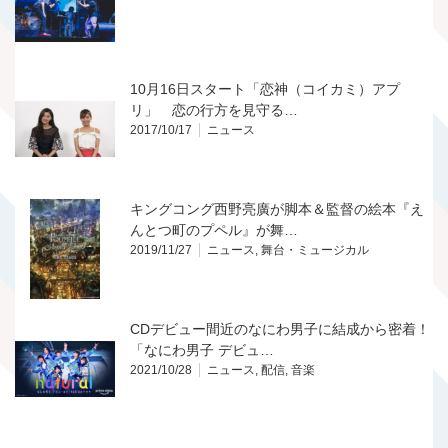
10月16日スタート「恋神（コイカミ）アプ
リ」 恋の行方を見守る…
2017/10/17
ニュース
キングコング西野亮廣が脚本＆監督の絵本『え
んとつ町のプペル』が舞…
2019/11/27
ニュース
,
舞台・ミュージカル
CDデビュー間近のなにわ男子に結成から密着！
「なにわ男子 デビュ…
2021/10/28
ニュース
,
配信
,
音楽