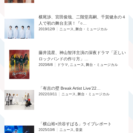
横尾渉、宮田俊哉、二階堂高嗣、千賀健永の４
人で初の舞台主演！『○…
2019/12/9
ニュース
,
舞台・ミュージカル
藤井流星、神山智洋主演の深夜ドラマ「正しい
ロックバンドの作り方」…
2020/6/8
ドラマ
,
ニュース
,
舞台・ミュージカル
「有吉の壁 Break Artist Live’22…
2022/10/11
ニュース
,
舞台・ミュージカル
「横山裕×渋谷すばる」ライブレポート
2025/10/6
ニュース
,
音楽