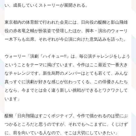
い、成長していくストーリーが展開される。
東京都内の体育館で行われた会見には、日向役の醍醐と影山飛雄
役の赤名竜之輔が扮装姿で登壇したほか、脚本・演出のウォーリ
ー木下らも出席。それぞれが今公演に向けた意気込みを語った。
ウォーリー「演劇『ハイキュー!!』は、毎公演チャレンジをしよう
ということをテーマに掲げています。今作はここ最近で一番大き
なチャレンジです。新生烏野のメンバーはとても若くて、みんな
真っすぐに演劇が好きな感じが伝わってくる。この俳優さんたち
となら、今までとは全く違う新しい挑戦ができるとワクワクして
います」
醍醐「日向翔陽はすごくポジティブ。今作で描かれるのは壁にぶ
つかるところだと思うのですが、それでもへこまずに、くじけず
に、前を向いている人なので、そこは大切にしていきたい」