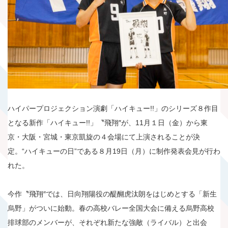
ハイパープロジェクション演劇「ハイキュー!!」のシリーズ８作目
となる新作「ハイキュー!!」〝飛翔″が、11月１日（金）から東
京・大阪・宮城・東京凱旋の４会場にて上演されることが決
定。“ハイキューの日”である８月19日（月）に制作発表会見が行わ
れた。
今作〝飛翔″では、日向翔陽役の醍醐虎汰朗をはじめとする「新生
烏野」がついに始動。春の高校バレー全国大会に備える烏野高校
排球部のメンバーが、それぞれ新たな強敵（ライバル）と出会