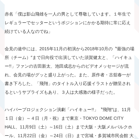
赤名「僕は影山飛雄を一人の男として尊敬しています。１年生で
レギュラーでセッターというポジションにかかる期待に常に応え
続けている人なのでね」
会見の途中には、2015年11月の初演から2018年10月の〝最強の場
所（チーム）″まで日向役で出演していた須賀健太と、「ハイキュ
ー!!」ファンの古田新太、池田成志からのビデオメッセージが流
れ、会見の場がグッと盛り上がった。また、原作者・古舘春一が
書き下ろした、「飛翔」のタイトル入り応援イラストが贈呈され
るというサプライズもあり、３人は大感激の様子だった。
ハイパープロジェクション演劇「ハイキュー!!」〝飛翔″は、11月
１日（金）～４日（月・祝）まで東京・TOKYO DOME CITY
HALL、11月9日（土）～16日（土）まで大阪・大阪メルパルクホ
ール、11月22日（金）～24日（日）まで宮城・多賀城市民会館 大