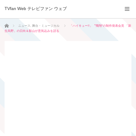
TVfan Web テレビファン ウェブ
ホーム
ニュース
,
舞台・ミュージカル
「ハイキュー!!」〝飛翔″の制作発表会見 「新
生烏野」の日向＆影山が意気込みを語る