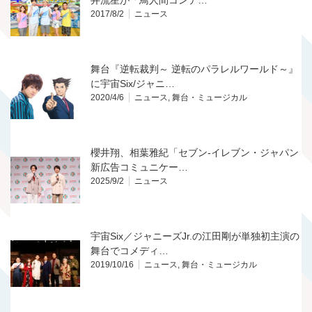
2017/8/2
ニュース
舞台『逆転裁判～ 逆転のパラレルワールド～』
に宇宙Six/ジャニ…
2020/4/6
ニュース
,
舞台・ミュージカル
櫻井翔、相葉雅紀「セブン-イレブン・ジャパン
新広告コミュニケー…
2025/9/2
ニュース
宇宙Six／ジャニーズJr.の江田剛が単独初主演の
舞台でコメディ…
2019/10/16
ニュース
,
舞台・ミュージカル