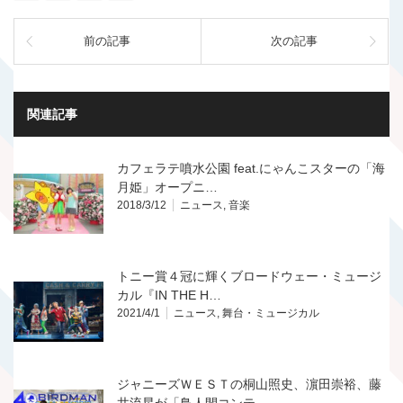
前の記事
次の記事
関連記事
カフェラテ噴水公園 feat.にゃんこスターの「海
月姫」オープニ…
2018/3/12
ニュース
,
音楽
トニー賞４冠に輝くブロードウェー・ミュージ
カル『IN THE H…
2021/4/1
ニュース
,
舞台・ミュージカル
ジャニーズＷＥＳＴの桐山照史、濵田崇裕、藤
井流星が「鳥人間コンテ…