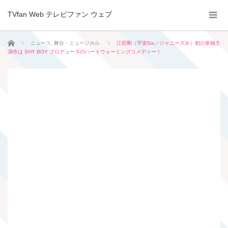
TVfan Web テレビファン ウェブ
ホーム
ニュース
,
舞台・ミュージカル
江田剛（宇宙Six／ジャニーズJr.）初の単独主
演作は SHY BOY プロデュースのハートウォーミングコメディー！