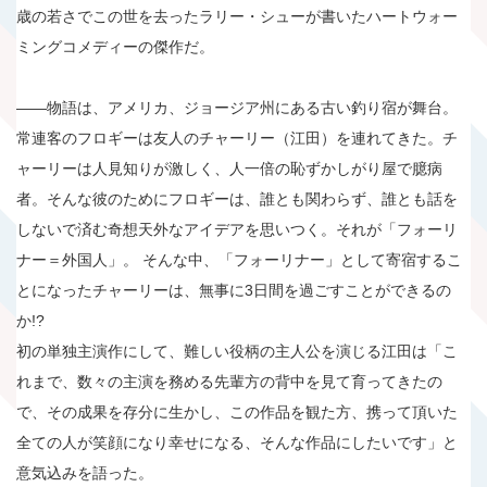
歳の若さでこの世を去ったラリー・シューが書いたハートウォー
ミングコメディーの傑作だ。
――物語は、アメリカ、ジョージア州にある古い釣り宿が舞台。
常連客のフロギーは友人のチャーリー（江田）を連れてきた。チ
ャーリーは人見知りが激しく、人一倍の恥ずかしがり屋で臆病
者。そんな彼のためにフロギーは、誰とも関わらず、誰とも話を
しないで済む奇想天外なアイデアを思いつく。それが「フォーリ
ナー＝外国人」。 そんな中、「フォーリナー」として寄宿するこ
とになったチャーリーは、無事に3日間を過ごすことができるの
か!?
初の単独主演作にして、難しい役柄の主人公を演じる江田は「こ
れまで、数々の主演を務める先輩方の背中を見て育ってきたの
で、その成果を存分に生かし、この作品を観た方、携って頂いた
全ての人が笑顔になり幸せになる、そんな作品にしたいです」と
意気込みを語った。